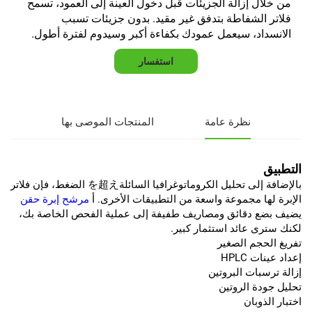
من خلال إزالة الجزيئات قبل دخول العينة إلى العمود، تسمح
فلاتر الشفاطة بتدفق غير مقيد. بدون جزيئات تسبب
الانسداد، سيعمل عمودك بكفاءة أكبر وسيدوم لفترة أطول.
استفسار
نظرة عامة
المنتجات الموصى بها
التطبيق
بالإضافة إلى تحليل الكروماتوغرافيا السائلةを超え الضغط، فإن فلاتر
الإبرة لها مجموعة واسعة من التطبيقات الأخرى. أ
مرشح إبرة حقن
يضيف بضع دقائق ومصاريف طفيفة إلى عملية الفحص الخاصة بك،
لكنك سترى عائد استثمار كبير.
تفريغ الحجم الصغير
إعداد عينات HPLC
إزالة ترسبات البروتين
تحليل جودة الروتين
اختبار الذوبان