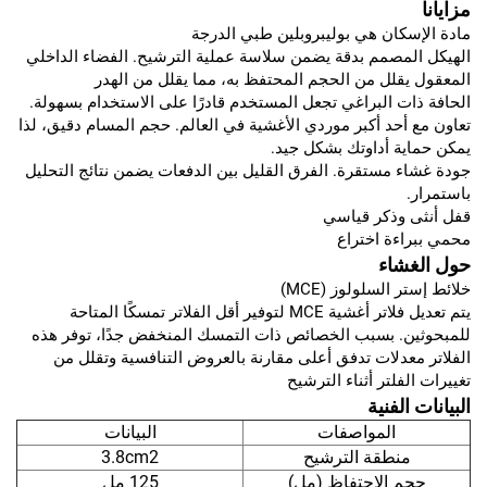
مزايانا
مادة الإسكان هي بوليبروبلين طبي الدرجة
الهيكل المصمم بدقة يضمن سلاسة عملية الترشيح. الفضاء الداخلي
المعقول يقلل من الحجم المحتفظ به، مما يقلل من الهدر
الحافة ذات البراغي تجعل المستخدم قادرًا على الاستخدام بسهولة.
تعاون مع أحد أكبر موردي الأغشية في العالم. حجم المسام دقيق، لذا
يمكن حماية أداوتك بشكل جيد.
جودة غشاء مستقرة. الفرق القليل بين الدفعات يضمن نتائج التحليل
باستمرار.
قفل أنثى وذكر قياسي
محمي ببراءة اختراع
حول الغشاء
خلائط إستر السلولوز (MCE)
يتم تعديل فلاتر أغشية MCE لتوفير أقل الفلاتر تمسكًا المتاحة
للمبحوثين. بسبب الخصائص ذات التمسك المنخفض جدًا، توفر هذه
الفلاتر معدلات تدفق أعلى مقارنة بالعروض التنافسية وتقلل من
تغييرات الفلتر أثناء الترشيح
البيانات الفنية
المواصفات
البيانات
منطقة الترشيح
3.8cm2
حجم الاحتفاظ (مل)
125 مل