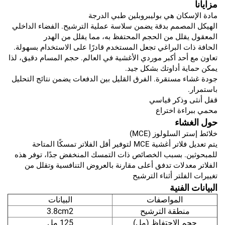
مزايانا
مادة الإسكان هي بوليبروبلين طبي الدرجة
الهيكل المصمم بدقة يضمن سلاسة عملية الترشيح. الفضاء الداخلي
المعقول يقلل من الحجم المحتفظ به، مما يقلل من الهدر
الحافة ذات البراغي تجعل المستخدم قادرًا على الاستخدام بسهولة.
تعاون مع أحد أكبر موردي الأغشية في العالم. حجم المسام دقيق، لذا
يمكن حماية أداوتك بشكل جيد.
جودة غشاء مستقرة. الفرق القليل بين الدفعات يضمن نتائج التحليل
باستمرار.
قفل أنثى وذكر قياسي
محمي ببراءة اختراع
حول الغشاء
خلائط إستر السلولوز (MCE)
يتم تعديل فلاتر أغشية MCE لتوفير أقل الفلاتر تمسكًا المتاحة
للمبحوثين. بسبب الخصائص ذات التمسك المنخفض جدًا، توفر هذه
الفلاتر معدلات تدفق أعلى مقارنة بالعروض التنافسية وتقلل من
تغييرات الفلتر أثناء الترشيح
البيانات الفنية
المواصفات
البيانات
منطقة الترشيح
3.8cm2
حجم الاحتفاظ (مل)
125 مل