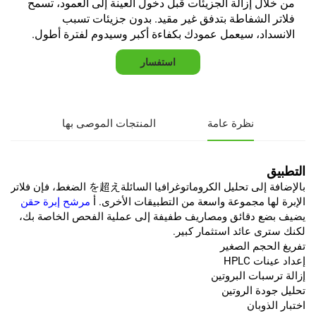
من خلال إزالة الجزيئات قبل دخول العينة إلى العمود، تسمح
فلاتر الشفاطة بتدفق غير مقيد. بدون جزيئات تسبب
الانسداد، سيعمل عمودك بكفاءة أكبر وسيدوم لفترة أطول.
استفسار
نظرة عامة
المنتجات الموصى بها
التطبيق
بالإضافة إلى تحليل الكروماتوغرافيا السائلةを超え الضغط، فإن فلاتر
الإبرة لها مجموعة واسعة من التطبيقات الأخرى. أ
مرشح إبرة حقن
يضيف بضع دقائق ومصاريف طفيفة إلى عملية الفحص الخاصة بك،
لكنك سترى عائد استثمار كبير.
تفريغ الحجم الصغير
إعداد عينات HPLC
إزالة ترسبات البروتين
تحليل جودة الروتين
اختبار الذوبان