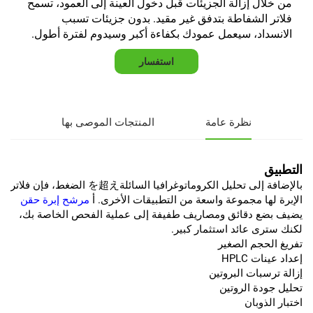
من خلال إزالة الجزيئات قبل دخول العينة إلى العمود، تسمح
فلاتر الشفاطة بتدفق غير مقيد. بدون جزيئات تسبب
الانسداد، سيعمل عمودك بكفاءة أكبر وسيدوم لفترة أطول.
استفسار
نظرة عامة
المنتجات الموصى بها
التطبيق
بالإضافة إلى تحليل الكروماتوغرافيا السائلةを超え الضغط، فإن فلاتر
الإبرة لها مجموعة واسعة من التطبيقات الأخرى. أ
مرشح إبرة حقن
يضيف بضع دقائق ومصاريف طفيفة إلى عملية الفحص الخاصة بك،
لكنك سترى عائد استثمار كبير.
تفريغ الحجم الصغير
إعداد عينات HPLC
إزالة ترسبات البروتين
تحليل جودة الروتين
اختبار الذوبان