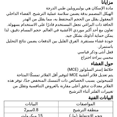
مزايانا
مادة الإسكان هي بوليبروبلين طبي الدرجة
الهيكل المصمم بدقة يضمن سلاسة عملية الترشيح. الفضاء الداخلي
المعقول يقلل من الحجم المحتفظ به، مما يقلل من الهدر
الحافة ذات البراغي تجعل المستخدم قادرًا على الاستخدام بسهولة.
تعاون مع أحد أكبر موردي الأغشية في العالم. حجم المسام دقيق، لذا
يمكن حماية أداوتك بشكل جيد.
جودة غشاء مستقرة. الفرق القليل بين الدفعات يضمن نتائج التحليل
باستمرار.
قفل أنثى وذكر قياسي
محمي ببراءة اختراع
حول الغشاء
خلائط إستر السلولوز (MCE)
يتم تعديل فلاتر أغشية MCE لتوفير أقل الفلاتر تمسكًا المتاحة
للمبحوثين. بسبب الخصائص ذات التمسك المنخفض جدًا، توفر هذه
الفلاتر معدلات تدفق أعلى مقارنة بالعروض التنافسية وتقلل من
تغييرات الفلتر أثناء الترشيح
البيانات الفنية
المواصفات
البيانات
منطقة الترشيح
0.8سم2
حجم الاحتفاظ (مل)
15 ميكروليتر