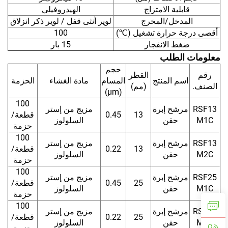
قابلية الامتزاج
الهيدروفيلي
المدخل/المخرج
لوير أنثى قفل / لوير ذكر انزلاق
أقصى درجة حرارة تشغيل (℃)
100
ضغط الانفجار
15 بار
معلومات الطلب
حجم
رقم
القطر
اسم المنتج
المسام
مادة الغشاء
الحزمة
الصنف.
(مم)
(μm)
100
RSF13
مرشح إبرة
مزيج من إستر
13
0.45
قطعة/
M1C
حقن
السلولوز
حزمة
100
RSF13
مرشح إبرة
مزيج من إستر
13
0.22
قطعة/
M2C
حقن
السلولوز
حزمة
100
RSF25
مرشح إبرة
مزيج من إستر
25
0.45
قطعة/
M1C
حقن
السلولوز
حزمة
100
RSF25
مرشح إبرة
مزيج من إستر
25
0.22
قطعة/
M2C
حقن
السلولوز