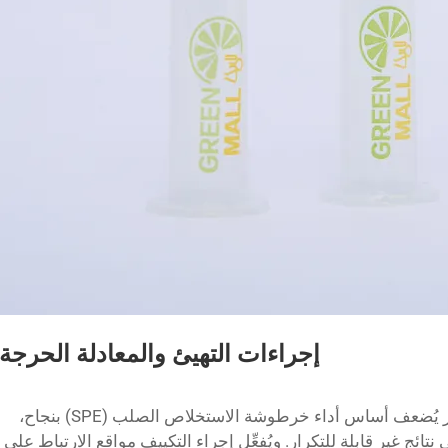
إجراءات التهيئ والمعادلة الحرجة
يمثل التكييف غير الكافي إهمالاً واسع الانتشار يُضعف أساس أداء خرطوشة الاستخلاص الصلب (SPE) بنجاح،
ائج غير قابلة للتكرار. ويُفعِّل إجراء التكييف مواقع الارتباط على