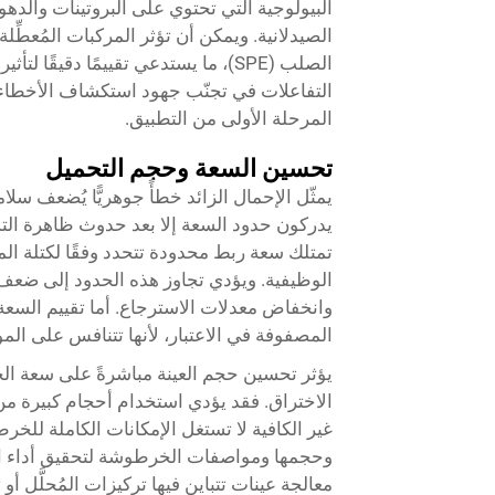
البيولوجية التي تحتوي على البروتينات والدهون م
الصيدلانية. ويمكن أن تؤثر المركبات المُعطِّل
الصلب (SPE)، ما يستدعي تقييمًا دقيق
التفاعلات في تجنّب جهود استكشاف الأخطاء 
المرحلة الأولى من التطبيق.
تحسين السعة وحجم التحميل
يمثّل الإحمال الزائد خطأً جوهريًّا يُضعف سل
الوظيفية. ويؤدي تجاوز هذه الحدود إلى ضعف 
وانخفاض معدلات الاسترجاع. أما تقييم السع
المصفوفة في الاعتبار، لأنها تتنافس على الموا
يؤثر تحسين حجم العينة مباشرةً على سعة الخ
الاختراق. فقد يؤدي استخدام أحجام كبيرة من
غير الكافية لا تستغل الإمكانات الكاملة للخر
وحجمها ومواصفات الخرطوشة لتحقيق أداء اس
معالجة عينات تتباين فيها تركيزات المُحلَّل أو 