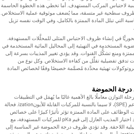
لمناسبة لاحتباس المركب المستهدف. أما تخطي هذه الخطوة الحاسمة
 ظروف سطحية غير متسقة، مما يُضعف موثوقية عملية الاستخلاص.
اسبة التي تبلل المادة الممتزة بالكامل، وفي الوقت نفسه تزيل
ريًّا في إنشاء ظروف الاحتباس المثلى للمحلَّلات المستهدفة.
عضوية المستخدمة في التهيئية إلى المحاليل المائية المستخدمة في
لممتزة ومنع تشكُّل القنوات. وقد يؤدي تغيير المذيبات بسرعة إلى
ات تدفق تفضيلية تقلِّل من كفاءة الاستخلاص. وكل نوع من
لاص الصلب (SPE) يتطلَّب بروتوكولات تهيئية محدَّدة مُصمَّمة خصيصًا وفقًا لخصائص المادة
 درجة الحموضة
ي درجة الحموضة (pH) أثناء مرحلة التوازن معاملًا بالغ الأهمية غالبًا ما يُهمَل في التطبيقات
الروتينية لكرتريجات الاستخلاص الصلب المُدعم (SPE)، لا سيما بالنسبة للمركبات القابلة للأيونization. فحالة
ات الوظائف على المادة الممتزة تؤثر تأثيرًا كبيرًا على خصائص
الاحتباس وكفاءة الاستخلاص. ويجب أن يستند اختيار المذيب العازل إلى قيم pKa للمركبات المستهدفة، مع
يلية اللاحقة. وقد تؤدي ظروف درجة الحموضة غير المناسبة إلى