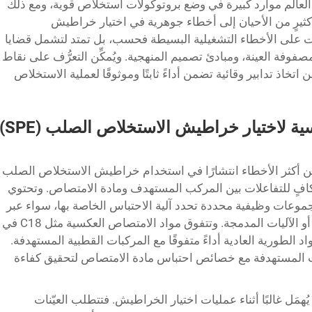
 العالم موارد كبيرة في وضع بروتوكولات استخلاص قوية، ومع ذلك
ثيرٍ من الأحيان إلى أخطاء جوهرية في اختيار خراطيش
ات على الأخطاء التشغيلية البسيطة فحسب، بل تمتد لتشمل قضايا
مصفوفة العينة، ومبادئ تصميم المنهجية. ويُمكِّن التعرُّف على نقاط
اتخاذ تدابير وقائية تضمن أداءً ثابتًا وموثوقًا لعملية الاستخلاص
ية لاختيار خراطيش الاستخلاص الصلب (SPE)
ةً من أكثر الأخطاء انتشارًا في استخدام خراطيش الاستخلاص الصلب
ٍ غير كافٍ للتفاعلات بين المركب المستهدف ومادة الامتصاص. وتحتوي
ستخلاص صلب (SPE) على مجموعات وظيفية محددة تحدد آلية الاحتباس الخاصة بها، سواء عبر
التفاعلات الكارهة للماء، أو التبادلات الأيونية، أو الآليات المدمجة. وتتفوق مواد الامتصاص العكسية مثل C18 في
اد الطورية العادية أداءً متفوقًا مع المركبات القطبية المستهدفة.
ات المستهدفة مع خصائص احتباس مادة الامتصاص لتحقيق كفاءة
ُهمَل غالبًا أثناء عمليات اختيار الخراطيش. فتتطلب العيّنات