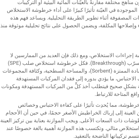
ناهج مختلفة مقارنةً بالعيّنات المائية البيئية أو التركيبات
ة الموجودة في العيّنة تأثيرًا كبيرًا على أداء خرطوشة الاستخلاص
ًا لتأثيرات المصفوفة أثناء تطوير الطريقة التحليلية. ويساعد فهم هذه
وإصلاحها المكلفة، ويضمن الحصول على نتائج تحليلية موثوقة منذ
امة إجراءات الاستخلاص، ومع ذلك فإن العديد من الممارسين لا
يدركون حدود السعة إلا بعد حدوث ظاهرة التسرّب (Breakthrough). فكل خرطوشة استخلاص صلب (SPE)
تمتلك سعة ربط محدودة تتحدد وفقًا لكتلة المادة الممتزة (Sorbent)، والمساحة السطحية، وكثافة المجموعات
الاحتباس، ما يؤدي بدوره إلى فقدان المركبات المستهدفة
ة بشكلٍ صحيح فيتطلب أخذ كلٍّ من المركبات المستهدفة ومكونات
قع المتاحة للارتباط.
رطوشة، مما يُحدِث تأثيرًا على كفاءة الاحتباس وخصائص
 العينة إلى إرباك الخراطيش الأصغر حجمًا، في حين أن الأحجام
طوشات ذات السعات الأعلى. ويجب الموازنة بعناية بين تركيز العينة
تخلاص مثالي. وتكتسب هذه الموازنة أهمية بالغة خصوصًا عند
تتسم تركيباتها الناضحة بالتعقيد.