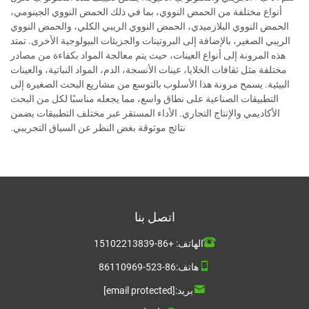
أنواع مختلفة من الحمض النووي، بما في ذلك الحمض النووي الجينومي،
الحمض النووي البلازميدي، الحمض النووي الريبي الكلي، والحمض النووي
الريبي الصغير، بالإضافة إلى البروتينات والجزيئات البيولوجية الأخرى. تمتد
هذه المرونة إلى أنواع العينات، حيث يتم معالجة المواد بكفاءة من مصادر
مختلفة مثل ثقافات الخلايا، عينات الأنسجة، الدم، المواد النباتية، والعينات
البيئية. يسمح مرونة هذا الأسلوب بالتوسع من مشاريع البحث الصغيرة إلى
التطبيقات الصناعية على نطاق واسع، مما يجعله مناسبًا لكل من البحث
الأكاديمي والإنتاج التجاري. الأداء المستقر عبر مختلف التطبيقات يضمن
نتائج موثوقة بغض النظر عن السياق التجريبي.
اتصل بنا
الهاتف:
+86-15102213839
هاتف:
86-523-86110969
بريد:
[email protected]