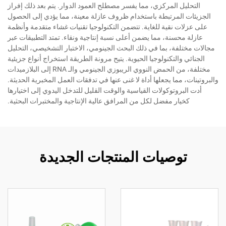
التحليل المركزي، مما يفسر مصطلح العمود الدوار. يتم بعد ذلك إفراز
الجزيئات المرتبطة باستخدام ظروف عازلة معينة، مما يؤدي إلى الحصول
على عزلات نقية للغاية. تتضمن التكنولوجيا تقنيات غشاء متقدمة وأنظمة
عازلة محسنة، مما يضمن أعلى نسبة إنتاجية ونقاء. تمتد التطبيقات عبر
مجالات مختلفة، بما في ذلك البحث الجينومي، الاختبار التشخيصي، التحليل
الجنائي والتكنولوجيا الحيوية. يتيح مرونة الطريقة استخراج أنواع جزيئية
مختلفة، من الحمض النووي الريبوزي الجينومي والـ RNA إلى البلازميدات
والبروتينات، مما يجعلها أداة لا غنى عنها في تدفقات العمل المخبرية الحديثة.
أدت البروتوكولات القياسية والوقت القليل للتدخل اليدوي إلى اختيارها
كخيار مفضل لكل من المرافق عالية الإنتاجية والمختبرات البحثية.
توصيات المنتجات الجديدة