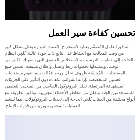
تحسين كفاءة سير العمل
التدفق العامل المُصمَّم بعناية لاستخراج الأعمدة الدوارة يقلل بشكل كبير
من وقت المعالجة مع الحفاظ على نتائج ذات جودة عالية. يُلغِي النظام
الحاجة إلى خطوات الترسيب والاستخلاص العضوي التي تستهلك الكثير من
الوقت، ويستبدلها بخطوات ربط وغسل وإطلاق بسيطة. تضمن صيغ
المستحلبات المُحسَّنة ظروف تحلل وربط فعّالة، بينما تقوم مستحلبات
الغسيل المتخصصة بإزالة الشوائب بكفاءة دون التأثير على الجزيئات
المستهدفة المرتبطة. تقلل البروتوكول القياسي من المنحنى التعليمي
للمستخدمين الجدد وتقلل من مخاطر الأخطاء التجريبية. توافق الطريقة مع
أنواع مختلفة من العينات يُلغي الحاجة إلى تعديلات البروتوكولات، مما يُبسّط
العمليات المختبرية ويزيد من قدرات الإنتاج.