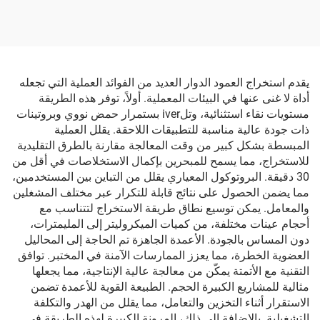
يقدم استخراج العمود الدوار العديد من الفوائد العملية التي تجعله
أداة لا غنى عنها في البيئات المعملية. أولاً، توفر هذه الطريقة
مستويات نقاء استثنائية، وتلiver بستمرار حمض نووي وبروتينات
ذات جودة عالية مناسبة للتطبيقات اللاحقة. يقلل العملية
المبسطة بشكل كبير من وقت المعالجة مقارنة بالطرق التقليدية
للاستخراج، مما يسمح للمبحرين بإكمال الاستخلاصات في أقل من
30 دقيقة. البروتوكول المعياري يقلل من التباين بين المستخدمين،
مما يضمن الحصول على نتائج قابلة للتكرار عبر مختلف المشغلين
والمعامل. يمكن توسيع نطاق طريقة الاستخراج لتتناسب مع
أحجام عينات مختلفة، من كميات الميكروليتر إلى المليمترات،
دون المساس بالجودة. الأعمدة الجاهزة تم الحاجة إلى المحاليل
العضوية الخطرة، مما يعزز الممارسات الآمنة في المختبر. توافق
التقنية مع الأتمتة يمكّن من معالجة عالية الإنتاجية، مما يجعلها
مثالية للمشاريع الكبيرة الحجم. الطبيعة القوية للأعمدة تضمن
الاستقرار أثناء التخزين والتعامل، مما يقلل من الهدر والتكلفة
التشغيلية. بالإضافة إلى ذلك، المرونة الكبيرة لهذه الطريقة في