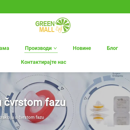
нама
Производи
Новине
Блог
Контактирајте нас
u čvrstom fazu
trakciju u čvrstom fazu