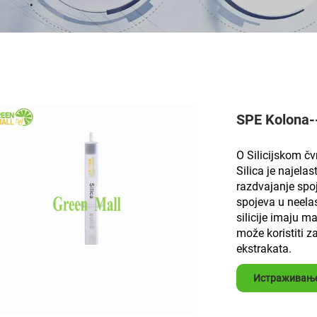
SPE Kolona--
O Silicijskom č
Silica je najelas
razdvajanje spoj
spojeva u neelas
silicije imaju m
može koristiti z
ekstrakata.
Истраживањ