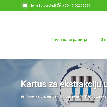
[email protected]
+86-15102213839
Почетна страница
О 
Kartus za ekstrakciju 
Почетна страница
>
Производи
>
Kartus za eks