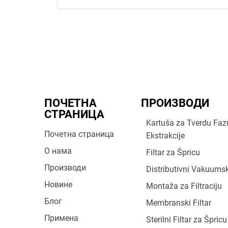
ПОЧЕТНА
ПРОИЗВОДИ
СТРАНИЦА
Kartuša za Tverdu Faz
Почетна страница
Ekstrakcije
О нама
Filtar za Špricu
Производи
Distributivni Vakuumski
Новине
Montaža za Filtraciju
Блог
Membranski Filtar
Примена
Sterilni Filtar za Špricu