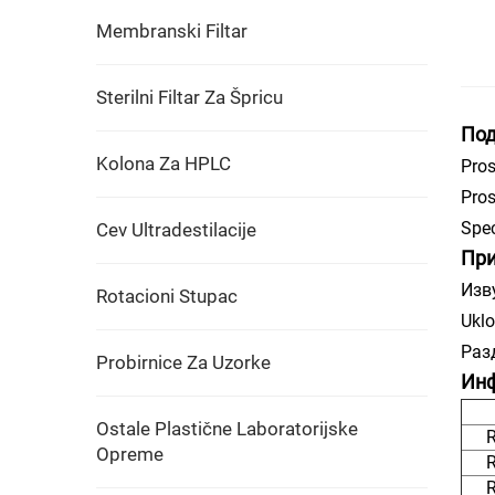
Membranski Filtar
Sterilni Filtar Za Špricu
По
Kolona Za HPLC
Pros
Pros
Spec
Cev Ultradestilacije
Пр
Изв
Rotacioni Stupac
Uklo
Раз
Probirnice Za Uzorke
Инф
Ostale Plastične Laboratorijske
Opreme