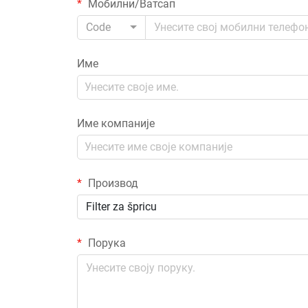
Мобилни/Ватсап
Code
Име
Име компаније
Производ
Filter za špricu
Порука