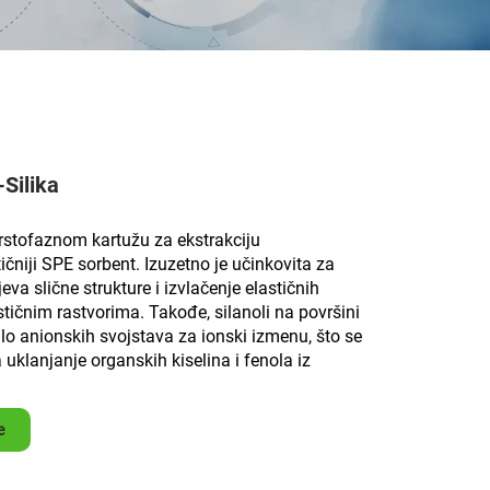
Silika
vrstofaznom kartužu za ekstrakciju
tičniji SPE sorbent. Izuzetno je učinkovita za
eva slične strukture i izvlačenje elastičnih
tičnim rastvorima. Takođe, silanoli na površini
alo anionskih svojstava za ionski izmenu, što se
a uklanjanje organskih kiselina i fenola iz
е