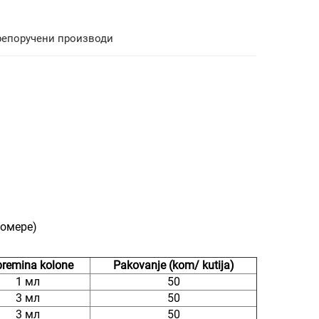
репоручени производи
зомере)
remina kolone
Pakovanje (kom/ kutija)
1 мл
50
3 мл
50
3 мл
50