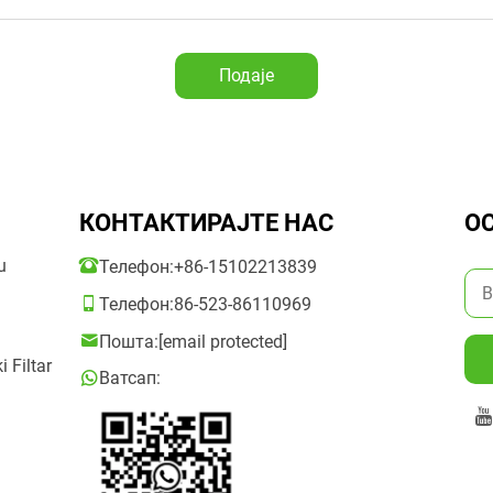
Подаје
КОНТАКТИРАЈТЕ НАС
ОС
u
Телефон:
+86-15102213839
Телефон:
86-523-86110969
Пошта:
[email protected]
 Filtar
Ватсап: