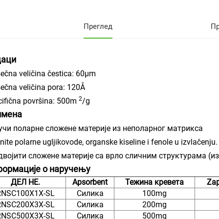
Преглед
П
даци
ečna veličina čestica: 60μm
ečna veličina pora: 120Å
2
ifična površina: 500m
/g
имена
учи поларне сложене материје из неполарног матрикса
nite polarne ugljikovode, organske kiseline i fenole u izvlačenju.
двојити сложене материје са врло сличним структурама (и
ормације о наручењу
ДЕЛ НЕ.
Apsorbent
Тежина кревета
Zap
RNSC100X1X-SL
Силика
100mg
RNSC200X3X-SL
Силика
200mg
RNSC500X3X-SL
Силика
500mg