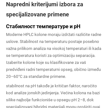
Napredni kriterijumi izbora za
specijalizovane primene
Стабилност температуре и pH
Moderne HPLC kolone moraju izdržati različite radne
uslove. Stabilnost na temperaturu postaje posebno
važna prilikom analiza na visokoj temperaturi ili kada
se temperatura koristi za optimizaciju separacija.
Izaberite kolone koje su klasifikovane za vaš
predviđeni radni temperaturni opseg, obično između
20–60°C za standardne primene.
stabilnost na pH takođe je kritičan faktor, naročito
kod analize jonskih jedinjenja. Većina kolona na bazi
silike najbolje funkcioniše u opsegu pH 2–8, dok
specijalizovani hibridni materijali mogu proširiti ovaj