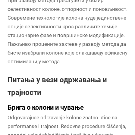
При развоју метода треба узети у обзир
селективност колоне, отпорност и поновљивост.
Современе технологије колона нуде јединствене
опције селективности кроз различите хемије
стационарне фазе и површинске модификације.
Пажљиво процените захтеве у развоју метода да
бисте изабрали колоне које олакшавају ефикасну
оптимизацију метода.
Питања у вези одржавања и
трајности
Брига о колони и чување
Odgovarajuće održavanje kolone znatno utiče na
performanse i trajnost. Redovne procedure čišćenja,
pogodni uslovi skladištenja i pažljivo rukovanje