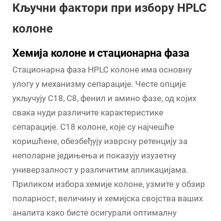
Кључни фактори при избору HPLC
колоне
Хемија колоне и стационарна фаза
Стационарна фаза HPLC колоне има основну
улогу у механизму сепарације. Честе опције
укључују C18, C8, фенил и амино фазе, од којих
свака нуди различите карактеристике
сепарације. C18 колоне, које су најчешће
коришћене, обезбеђују изврсну ретенцију за
неполарне једињења и показују изузетну
универзалност у различитим апликацијама.
Приликом избора хемије колоне, узмите у обзир
поларност, величину и хемијска својства ваших
аналита како бисте осигурали оптималну