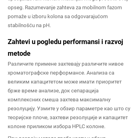
opseg. Razumevanje zahteva za mobilnom fazom
pomaže u izboru kolona sa odgovarajućom
stabilnošću na pH.
Zahtevi u pogledu performansi i razvoj
metode
Различите примене захтевају различите нивое
хроматографске перформансе. Анализа са
великим капацитетом може имати приоритет
брже време анализе, док сепарација
комплексних смеша захтева максималну
резолуцију. Узмите у обзир параметре као што су
теоријске плоче, захтеви резолуције и капацитет
колоне приликом избора HPLC колоне.