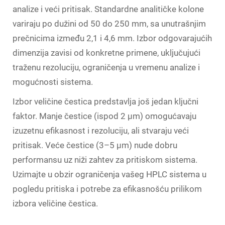
analize i veći pritisak. Standardne analitičke kolone
variraju po dužini od 50 do 250 mm, sa unutrašnjim
prečnicima između 2,1 i 4,6 mm. Izbor odgovarajućih
dimenzija zavisi od konkretne primene, uključujući
traženu rezoluciju, ograničenja u vremenu analize i
mogućnosti sistema.
Izbor veličine čestica predstavlja još jedan ključni
faktor. Manje čestice (ispod 2 µm) omogućavaju
izuzetnu efikasnost i rezoluciju, ali stvaraju veći
pritisak. Veće čestice (3–5 µm) nude dobru
performansu uz niži zahtev za pritiskom sistema.
Uzimajte u obzir ograničenja vašeg HPLC sistema u
pogledu pritiska i potrebe za efikasnošću prilikom
izbora veličine čestica.