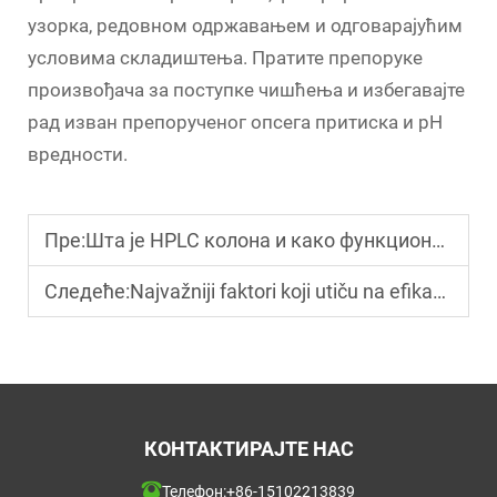
узорка, редовном одржавањем и одговарајућим
условима складиштења. Пратите препоруке
произвођача за поступке чишћења и избегавајте
рад изван препорученог опсега притиска и pH
вредности.
Пре:
Шта је HPLC колона и како функционише у процесу раздвајања?
Следеће:
Najvažniji faktori koji utiču na efikasnost i rezoluciju HPLC kolone
КОНТАКТИРАЈТЕ НАС
Телефон:
+86-15102213839