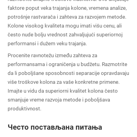
faktore poput veka trajanja kolone, vremena analize,
potrošnje rastvarača i zahteva za razvojem metode.
Kolone visokog kvaliteta mogu imati višu cenu, ali
često nude bolju vrednost zahvaljujući superiornoj
performansi i dužem veku trajanja.
Procenite ravnotežu između zahteva za
performansama i ograničenja u budžetu. Razmotrite
da li poboljšane sposobnosti separacije opravdavaju
više troškove kolona za vaše konkretne primene.
Imajte u vidu da superiorni kvalitet kolona često
smanjuje vreme razvoja metode i poboljšava
produktivnost.
Често постављана питања