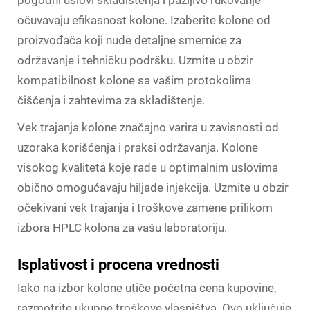
očuvavaju efikasnost kolone. Izaberite kolone od
proizvođača koji nude detaljne smernice za
održavanje i tehničku podršku. Uzmite u obzir
kompatibilnost kolone sa vašim protokolima
čišćenja i zahtevima za skladištenje.
Vek trajanja kolone značajno varira u zavisnosti od
uzoraka korišćenja i praksi održavanja. Kolone
visokog kvaliteta koje rade u optimalnim uslovima
obično omogućavaju hiljade injekcija. Uzmite u obzir
očekivani vek trajanja i troškove zamene prilikom
izbora HPLC kolona za vašu laboratoriju.
Isplativost i procena vrednosti
Iako na izbor kolone utiče početna cena kupovine,
razmotrite ukupne troškove vlasništva. Ovo uključuje