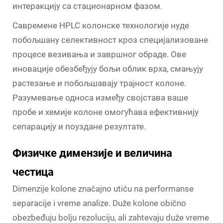
интеракцију са стационарном фазом.
Савремене HPLC колонске технологије нуде
побољшану селективност кроз специјализоване
процесе везивања и завршног обраде. Ове
иновације обезбеђују бољи облик врха, смањују
растезање и побољшавају трајност колоне.
Разумевање односа између својстава ваше
пробе и хемије колоне омогућава ефективнију
сепарацију и поуздане резултате.
Физичке димензије и величина
честица
Dimenzije kolone značajno utiču na performanse
separacije i vreme analize. Duže kolone obično
obezbeđuju bolju rezoluciju, ali zahtevaju duže vreme