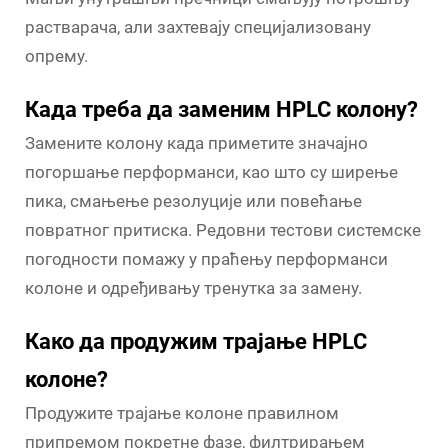
растварача, али захтевају специјализовану
опрему.
Када треба да заменим HPLC колону?
Замените колону када приметите значајно
погоршање перформанси, као што су ширење
пика, смањење резолуције или повећање
повратног притиска. Редовни тестови системске
погодности помажу у праћењу перформанси
колоне и одређивању тренутка за замену.
Како да продужим трајање HPLC
колоне?
Продужите трајање колоне правилном
припремом покретне фазе, филтрирањем