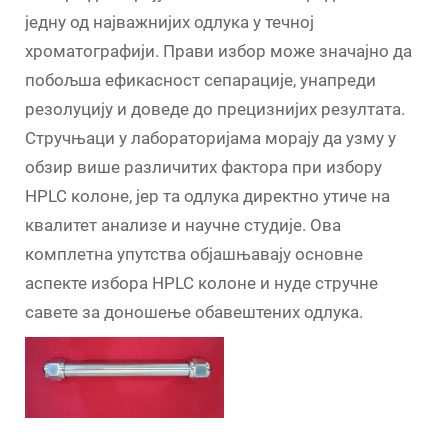
једну од најважнијих одлука у течној
хроматографији. Прави избор може значајно да
побољша ефикасност сепарације, унапреди
резолуцију и доведе до прецизнијих резултата.
Стручњаци у лабораторијама морају да узму у
обзир више различитих фактора при избору
HPLC колоне, јер та одлука директно утиче на
квалитет анализе и научне студије. Ова
комплетна упутства објашњавају основне
аспекте избора HPLC колоне и нуде стручне
савете за доношење обавештених одлука.