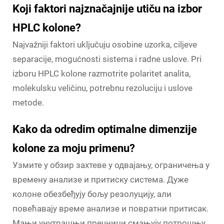
Koji faktori najznačajnije utiču na izbor
HPLC kolone?
Najvažniji faktori uključuju osobine uzorka, ciljeve
separacije, mogućnosti sistema i radne uslove. Pri
izboru HPLC kolone razmotrite polaritet analita,
molekulsku veličinu, potrebnu rezoluciju i uslove
metode.
Kako da odredim optimalne dimenzije
kolone za moju primenu?
Узмите у обзир захтеве у одвајању, ограничења у
времену анализе и притиску система. Дуже
колоне обезбеђују бољу резолуцију, али
повећавају време анализе и повратни притисак.
Мањи унутрашњи пречници смањују потрошњу