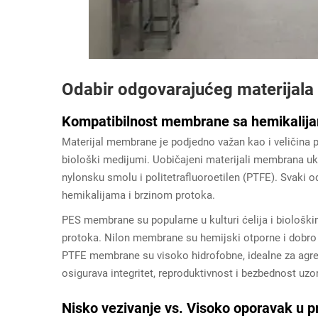
Odabir odgovarajućeg materijal
Kompatibilnost membrane sa hemikalij
Materijal membrane je podjedno važan kao i veličina por
biološki medijumi. Uobičajeni materijali membrana uklj
nylonsku smolu i politetrafluoroetilen (PTFE). Svaki o
hemikalijama i brzinom protoka.
PES membrane su popularne u kulturi ćelija i biološk
protoka. Nilon membrane su hemijski otporne i dobro
PTFE membrane su visoko hidrofobne, idealne za agre
osigurava integritet, reproduktivnost i bezbednost uzo
Nisko vezivanje vs. Visoko oporavak u