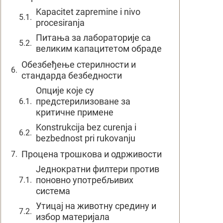
Kapacitet zapremine i nivo
procesiranja
Питања за лабораторије са
великим капацитетом обраде
Обезбеђење стерилности и
стандарда безбедности
Опције које су
предстерилизоване за
критичне примене
Konstrukcija bez curenja i
bezbednost pri rukovanju
Процена трошкова и одрживости
Једнократни филтери против
поновно употребљивих
система
Утицај на животну средину и
избор материјала