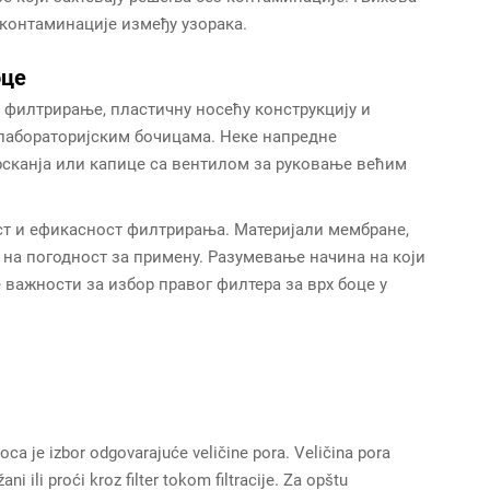
контаминације између узорака.
оце
а филтрирање, пластичну носећу конструкцију и
 лабораторијским бочицама. Неке напредне
прсканја или капице са вентилом за руковање већим
ст и ефикасност филтрирања. Материјали мембране,
 на погодност за примену. Разумевање начина на који
 важности за избор правог филтера за врх боце у
boca je izbor odgovarajuće veličine pora. Veličina pora
ani ili proći kroz filter tokom filtracije. Za opštu