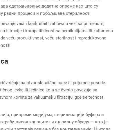
ућава одстрањивање додатне опреме као што су
ју радни процеси и побољшава стерилност.
mevanje vaših konkretnih zahteva u vezi sa primenom,
nu filtracije i kompatibilnost sa hemikalijama ili kulturama
ede veću produktivnost, veću sterilnost i reprodukovane
nosti.
oca
o pričvršćuje na otvor skladišne boce ili prijemne posude.
čnog levka ili jedinice koja se čvrsto povezuje sa
lavnom koriste za vakuumsku filtraciju, gde se tečnost
елија, припреми медијума, стерилизацији буфера и
отребу, висок капацитет и стерилну обраду — што је
е који захтевају решења без контаминације. Њихова