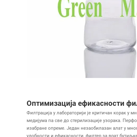
Оптимизација ефикасности фил
Филтрација у лабораторији је критичан корак у 
медијума па све до стерилизације узорака. Перфо
изабране опреме. Један незаобилазан алат у мно
удобности и ефикасности, филтер за врат бутиљк