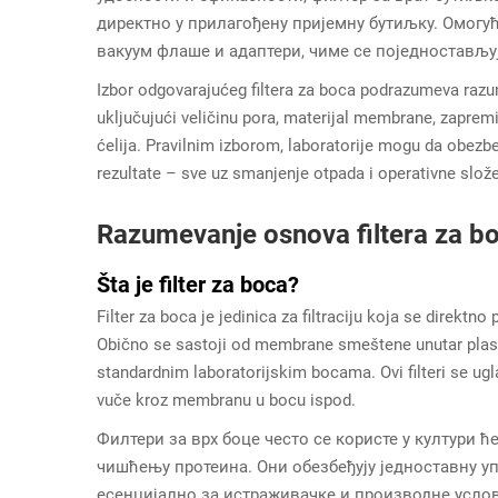
директно у прилагођену пријемну бутиљку. Омог
вакуум флаше и адаптери, чиме се поједностављу
Izbor odgovarajućeg filtera za boca podrazumeva razu
uključujući veličinu pora, materijal membrane, zapremi
ćelija. Pravilnim izborom, laboratorije mogu da obezb
rezultate – sve uz smanjenje otpada i operativne slože
Razumevanje osnova filtera za b
Šta je filter za boca?
Filter za boca je jedinica za filtraciju koja se direktn
Obično se sastoji od membrane smeštene unutar plasti
standardnim laboratorijskim bocama. Ovi filteri se ug
vuče kroz membranu u bocu ispod.
Филтери за врх боце често се користе у култури ћ
чишћењу протеина. Они обезбеђују једноставну уп
есенцијално за истраживачке и производне услов