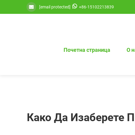
[email protected]
+86-15102213839
Почетна страница
О 
Како Да Изаберете П