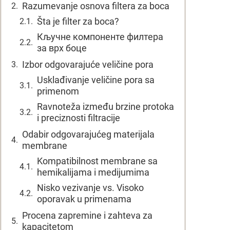
Razumevanje osnova filtera za boca
Šta je filter za boca?
Кључне компоненте филтера
за врх боце
Izbor odgovarajuće veličine pora
Usklađivanje veličine pora sa
primenom
Ravnoteža između brzine protoka
i preciznosti filtracije
Odabir odgovarajućeg materijala
membrane
Kompatibilnost membrane sa
hemikalijama i medijumima
Nisko vezivanje vs. Visoko
oporavak u primenama
Procena zapremine i zahteva za
kapacitetom