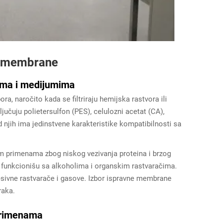
a membrane
ama i medijumima
a, naročito kada se filtriraju hemijska rastvora ili
učuju polietersulfon (PES), celulozni acetat (CA),
d njih ima jedinstvene karakteristike kompatibilnosti sa
im primenama zbog niskog vezivanja proteina i brzog
 funkcionišu sa alkoholima i organskim rastvaračima.
sivne rastvarače i gasove. Izbor ispravne membrane
raka.
 primenama