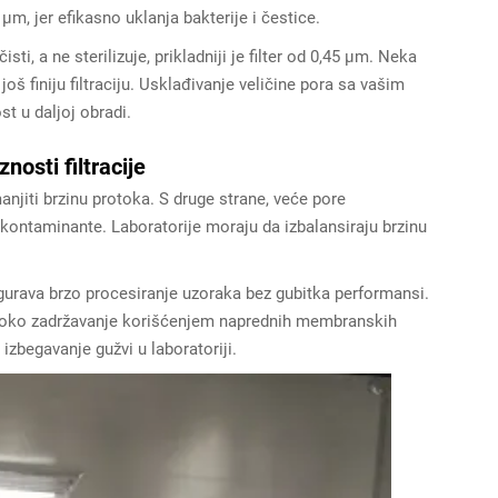
2 μm, jer efikasno uklanja bakterije i čestice.
isti, a ne sterilizuje, prikladniji je filter od 0,45 μm. Neka
 još finiju filtraciju. Usklađivanje veličine pora sa vašim
t u daljoj obradi.
osti filtracije
anjiti brzinu protoka. S druge strane, veće pore
e kontaminante. Laboratorije moraju da izbalansiraju brzinu
urava brzo procesiranje uzoraka bez gubitka performansi.
i visoko zadržavanje korišćenjem naprednih membranskih
 izbegavanje gužvi u laboratoriji.