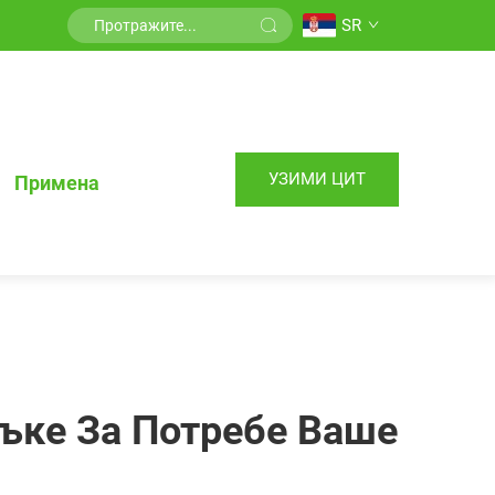
SR
УЗИМИ ЦИТ
Примена
иљке За Потребе Ваше