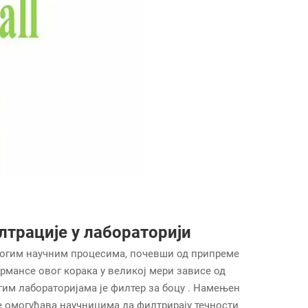
трације у лабораторији
многим научним процесима, почевши од припреме
рмансе овог корака у великој мери зависе од
гим лабораторијама је
филтер за боцу
. Намењен
е омогућава научницима да филтрирају течности