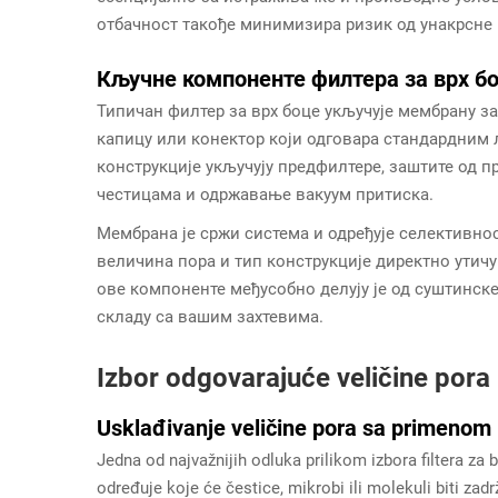
отбачност такође минимизира ризик од унакрсне 
Кључне компоненте филтера за врх б
Типичан филтер за врх боце укључује мембрану з
капицу или конектор који одговара стандардним
конструкције укључују предфилтере, заштите од 
честицама и одржавање вакуум притиска.
Мембрана је сржи система и одређује селективно
величина пора и тип конструкције директно утичу
ове компоненте међусобно делују је од суштинске
складу са вашим захтевима.
Izbor odgovarajuće veličine pora
Usklađivanje veličine pora sa primenom
Jedna od najvažnijih odluka prilikom izbora filtera za 
određuje koje će čestice, mikrobi ili molekuli biti zadrž