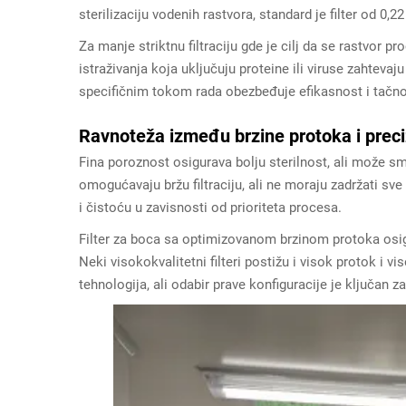
sterilizaciju vodenih rastvora, standard je filter od 0,2
Za manje striktnu filtraciju gde je cilj da se rastvor proč
istraživanja koja uključuju proteine ili viruse zahtevaju
specifičnim tokom rada obezbeđuje efikasnost i tačnos
Ravnoteža između brzine protoka i precizn
Fina poroznost osigurava bolju sterilnost, ali može sm
omogućavaju bržu filtraciju, ali ne moraju zadržati sv
i čistoću u zavisnosti od prioriteta procesa.
Filter za boca sa optimizovanom brzinom protoka osig
Neki visokokvalitetni filteri postižu i visok protok 
tehnologija, ali odabir prave konfiguracije je ključan za