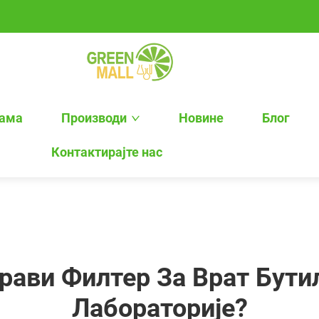
нама
Производи
Новине
Блог
Контактирајте нас
рави Филтер За Врат Бут
Лабораторије?