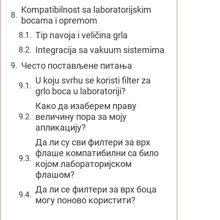
Kompatibilnost sa laboratorijskim
bocama i opremom
Tip navoja i veličina grla
Integracija sa vakuum sistemima
Често постављене питања
U koju svrhu se koristi filter za
grlo boca u laboratoriji?
Како да изаберем праву
величину пора за моју
апликацију?
Да ли су сви филтери за врх
флаше компатибилни са било
којом лабораторијском
флашом?
Да ли се филтери за врх боца
могу поново користити?