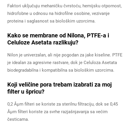
Faktori uključuju mehaničku čvrstoću, hemijsku otpornost,
hidrofobne u odnosu na hidrofilne osobine, vezivanje
proteina i saglasnost sa biološkim uzorcima.
Kako se membrane od Nilona, PTFE-a i
Celuloze Asetata razlikuju?
Nilon je univerzalan, ali nije pogodan za jake kiseline. PTFE
je idealan za agresivne rastvare, dok je Celuloza Asetata
biodegradabilna i kompatibilna sa biološkim uzorcima.
Koji veličine pora trebam izabrati za moj
filter u špricu?
0,2 Âµm filteri se koriste za sterilnu filtraciju, dok se 0,45
Âµm filteri koriste za svrhe razjašnjavanja sa većim
česticama.