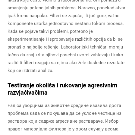
filtera koje često vidimo u laboratorijama. Oni pomažu u
smanjenju potencijalnih problema. Naravno, ponekad stvari
ipak krenu naopako. Filteri se zapuše, ili još gore, važne
komponente uzorka jednostavno nestanu tokom procesa.
Kada se pojave takvi problemi, potrebno je
eksperimentisanje i isprobavanje različitih opcija da bi se
pronašlo najbolje rešenje. Laboratorijski tehničari moraju
tačno da znaju šta njihovi posebni uzorci zahtevaju i kako
različiti filteri reaguju sa njima ako žele dosledne rezultate
koji će izdržati analizu.
Testiranje okoliša i rukovanje agresivnim
razvjaćivačima
Рад са узорцима из животне средине изазива доста
проблема када се покушава да се уклоне честице из
раствора који садрже агресивне раствараче. Избор
правог материјала филтера је у овом случају веома