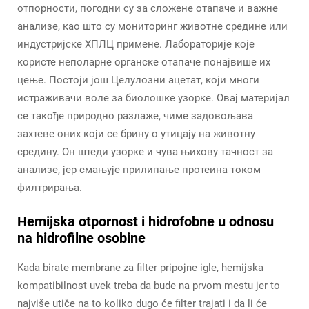
отпорности, погодни су за сложене отапаче и важне
анализе, као што су мониторинг животне средине или
индустријске ХПЛЦ примене. Лабораторије које
користе неполарне органске отапаче понајвише их
цење. Постоји још Целулозни ацетат, који многи
истраживачи воле за биолошке узорке. Овај материјал
се такође природно разлаже, чиме задовољава
захтеве оних који се брину о утицају на животну
средину. Он штеди узорке и чува њихову тачност за
анализе, јер смањује прилипање протеина током
филтрирања.
Hemijska otpornost i hidrofobne u odnosu
na hidrofilne osobine
Kada birate membrane za filter pripojne igle, hemijska
kompatibilnost uvek treba da bude na prvom mestu jer to
najviše utiče na to koliko dugo će filter trajati i da li će