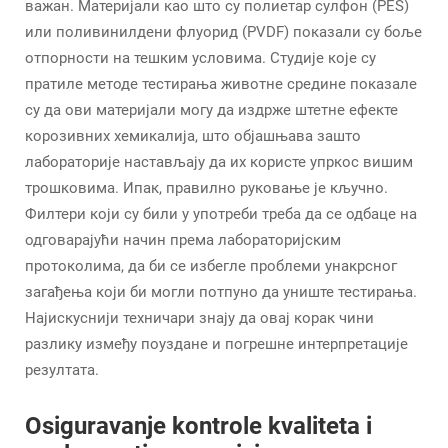
важан. Материјали као што су полиетар сулфон (PES)
или поливинилдени флуорид (PVDF) показали су боље
отпорности на тешким условима. Студије које су
пратиле методе тестирања животне средине показале
су да ови материјали могу да издрже штетне ефекте
корозивних хемикалија, што објашњава зашто
лабораторије настављају да их користе упркос вишим
трошковима. Ипак, правилно руковање је кључно.
Филтери који су били у употреби треба да се одбаце на
одговарајући начин према лабораторијским
протоколима, да би се избегле проблеми унакрсног
загађења који би могли потпуно да униште тестирања.
Најискуснији техничари знају да овај корак чини
разлику између поуздане и погрешне интерпретације
резултата.
Osiguravanje kontrole kvaliteta i