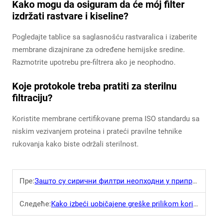
Kako mogu da osiguram da će mój filter
izdržati rastvare i kiseline?
Pogledajte tablice sa saglasnošću rastvaralica i izaberite
membrane dizajnirane za određene hemijske sredine.
Razmotrite upotrebu pre-filtrera ako je neophodno.
Koje protokole treba pratiti za sterilnu
filtraciju?
Koristite membrane certifikovane prema ISO standardu sa
niskim vezivanjem proteina i prateći pravilne tehnike
rukovanja kako biste održali sterilnost.
Пре:
Зашто су сирични филтри неопходни у припреми uzoraka?
Следеће:
Kako izbeći uobičajene greške prilikom korišćenja šprinĝ filtera?