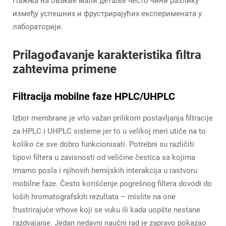
Пажња на овакве мали детаље често чини разлику
између успешних и фрустрирајућих експеримената у
лабораторији.
Prilagođavanje karakteristika filtra
zahtevima primene
Filtracija mobilne faze HPLC/UHPLC
Izbor membrane je vrlo važan prilikom postavljanja filtracije
za HPLC i UHPLC sisteme jer to u velikoj meri utiče na to
koliko će sve dobro funkcionisati. Potrebni su različiti
tipovi filtera u zavisnosti od veličine čestica sa kojima
imamo posla i njihovih hemijskih interakcija u rastvoru
mobilne faze. Često korišćenje pogrešnog filtera dovodi do
loših hromatografskih rezultata – mislite na one
frustrirajuće vrhove koji se vuku ili kada uopšte nestane
razdvajanje. Jedan nedavni naučni rad je zapravo pokazao