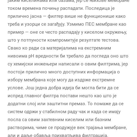
јаким киселинама или базама, јер се њихове мембране
током времена почињу распадати. Последица је
прилично јасна — филтер више не функционише како
треба и узорци се загађују. Узмимо ПЕС мембране као
пример — оне се често распадају у киселом окружењу,
што у потпуности компромитује резултате тестова.
Свако ко ради са материјалима на екстремним
нивоима pH вредности би требало да погледа оно што
су хемијски инжењери написали о овим филтрима, јер
постоји прилично много доступних информација о
избору мембрана које могу да издрже екстремне
услове. Још једна добра идеја би могла бити да се
испред главног филтра постави нешто као што је
додатни слој или заштитни премаз. То помаже да се
систем одржи у стабилном раду чак и када се имају
посла са овим захтевним киселим или базним
растворима, чиме се продужује век трајања мембране,
али и даље обавља прихватљива филтрација.