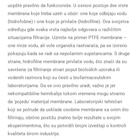
uopšte pravilno da funkcioniše. U osnovi postoje dve vrste
membrana koje treba uzeti u obzir: one koje odbijaju vodu
(hidrofobne) i one koje je privlače (hidrofilne). Ova svojstva
određuju gde svaka vrsta najbolje odgovara u različitim
situacijama filtracije. Uzmite na primer PTFE membrane –
one mrze vodu, ali vole organska rastvarača, pa se izvrsno
pokazuju kada se radi sa nepolarnim supstancama. S druge
strane, hidrofilne membrane privlače vodu, što znači da su
savršene za filtriranje stvari poput bioloških uzoraka ili
vodenih rastvora koji su česti u biofarmaceutskim
laboratorijama. Da se ovo pravilno uradi, važno je jer
nekompatibilne hemikalije tokom vremena mogu stvarno
da 'pojedu' materijal membrane. Laboratorijski tehničari
koji se potrude da usklade osobine membrane sa onim što
filtriraju, obično postižu znatno bolje rezultate u svojim
eksperimentima, što su potvrdili brojni izveštaji o kontroli
kvaliteta širom industrije.