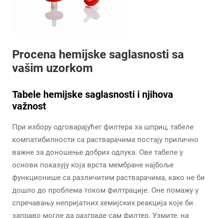
Procena hemijske saglasnosti sa
vašim uzorkom
Tabele hemijske saglasnosti i njihova
važnost
При избору одговарајућег филтера за шприц, табеле
компатибилности са растварачима постају прилично
важне за доношење добрих одлука. Ове табеле у
основи показују која врста мембране најбоље
функционише са различитим растварачима, како не би
дошло до проблема током филтрације. Оне помажу у
спречавању непријатних хемијских реакција које би
заправо могле да разграде сам филтер. Узмите, на