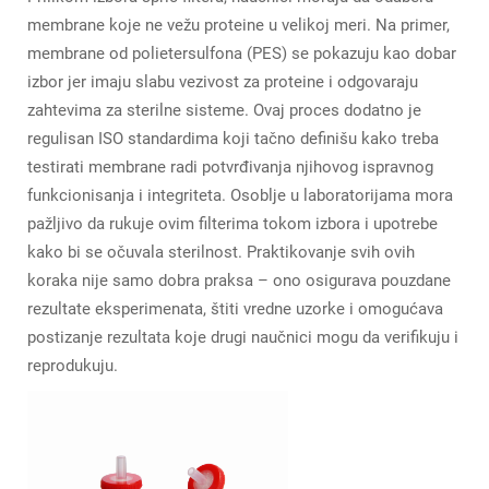
membrane koje ne vežu proteine u velikoj meri. Na primer,
membrane od polietersulfona (PES) se pokazuju kao dobar
izbor jer imaju slabu vezivost za proteine i odgovaraju
zahtevima za sterilne sisteme. Ovaj proces dodatno je
regulisan ISO standardima koji tačno definišu kako treba
testirati membrane radi potvrđivanja njihovog ispravnog
funkcionisanja i integriteta. Osoblje u laboratorijama mora
pažljivo da rukuje ovim filterima tokom izbora i upotrebe
kako bi se očuvala sterilnost. Praktikovanje svih ovih
koraka nije samo dobra praksa – ono osigurava pouzdane
rezultate eksperimenata, štiti vredne uzorke i omogućava
postizanje rezultata koje drugi naučnici mogu da verifikuju i
reprodukuju.