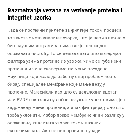
Razmatranja vezana za vezivanje proteina i
integritet uzorka
Када се протеини прилепе за филтере током процеса,
то заиста омета квалитет узорка, што је веома важно у
био-научним истраживањима где је неопходно
одржавати чистоћу. То се дешава зато што материјал
филтера узима протеине из узорка, чиме се губе неки
протеини и чине експерименте мање поуздане.
Научници који желе да избегну овај проблем често
бирају специјалне мембране које мање везују
протеине. Материјали као што су целулозни ацетат
или PVDF показали су добре резултате у тестовима, јер
задржавају мање протеина, а ипак филтрирају оно што
треба уклонити. Избор праве мембране чини разлику у
одржавању квалитета узорка током важних
експеримената. Ако се ово правилно уради,