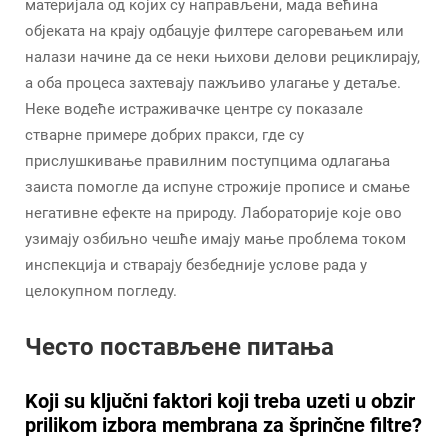
материјала од којих су направљени, мада већина
објеката на крају одбацује филтере сагоревањем или
налази начине да се неки њихови делови рециклирају,
а оба процеса захтевају пажљиво улагање у детаље.
Неке водеће истраживачке центре су показале
стварне примере добрих пракси, где су
прислушкивање правилним поступцима одлагања
заиста помогле да испуне строжије прописе и смање
негативне ефекте на природу. Лабораторије које ово
узимају озбиљно чешће имају мање проблема током
инспекција и стварају безбедније услове рада у
целокупном погледу.
Често постављене питања
Koji su ključni faktori koji treba uzeti u obzir
prilikom izbora membrana za šprinčne filtre?