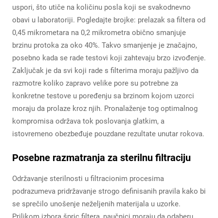
uspori, što utiče na količinu posla koji se svakodnevno
obavi u laboratoriji. Pogledajte brojke: prelazak sa filtera od
0,45 mikrometara na 0,2 mikrometra obično smanjuje
brzinu protoka za oko 40%. Takvo smanjenje je značajno,
posebno kada se rade testovi koji zahtevaju brzo izvođenje.
Zaključak je da svi koji rade s filterima moraju pažljivo da
razmotre koliko zapravo velike pore su potrebne za
konkretne testove u poređenju sa brzinom kojom uzorci
moraju da prolaze kroz njih. Pronalaženje tog optimalnog
kompromisa održava tok poslovanja glatkim, a
istovremeno obezbeđuje pouzdane rezultate unutar rokova.
Posebne razmatranja za sterilnu filtraciju
Održavanje sterilnosti u filtracionim procesima
podrazumeva pridržavanje strogo definisanih pravila kako bi
se sprečilo unošenje neželjenih materijala u uzorke.
Prilikom izbora špric filtera, naučnici moraju da odaberu