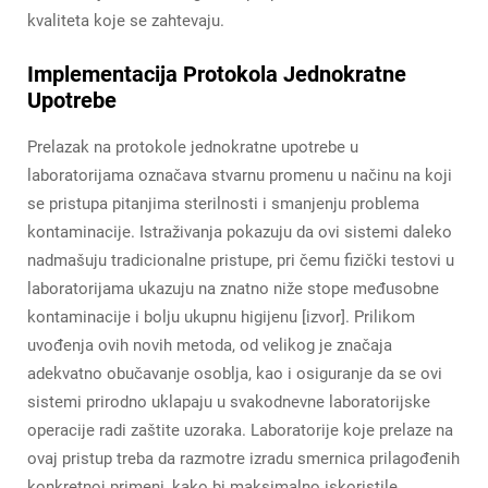
kvaliteta koje se zahtevaju.
Implementacija Protokola Jednokratne
Upotrebe
Prelazak na protokole jednokratne upotrebe u
laboratorijama označava stvarnu promenu u načinu na koji
se pristupa pitanjima sterilnosti i smanjenju problema
kontaminacije. Istraživanja pokazuju da ovi sistemi daleko
nadmašuju tradicionalne pristupe, pri čemu fizički testovi u
laboratorijama ukazuju na znatno niže stope međusobne
kontaminacije i bolju ukupnu higijenu [izvor]. Prilikom
uvođenja ovih novih metoda, od velikog je značaja
adekvatno obučavanje osoblja, kao i osiguranje da se ovi
sistemi prirodno uklapaju u svakodnevne laboratorijske
operacije radi zaštite uzoraka. Laboratorije koje prelaze na
ovaj pristup treba da razmotre izradu smernica prilagođenih
konkretnoj primeni, kako bi maksimalno iskoristile