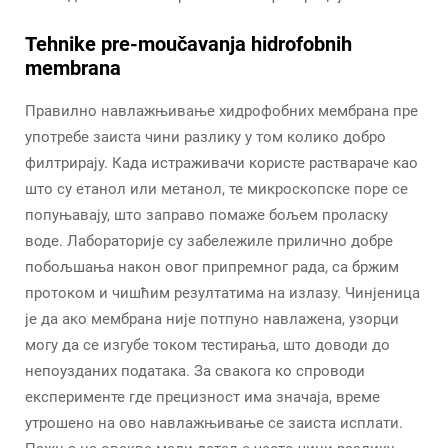
Tehnike pre-moučavanja hidrofobnih
membrana
Правилно навлажњивање хидрофобних мембрана пре
употребе заиста чини разлику у том колико добро
филтрирају. Када истраживачи користе раствараче као
што су етанол или метанол, те микроскопске поре се
попуњавају, што заправо помаже бољем проласку
воде. Лабораторије су забележиле прилично добре
побољшања након овог припремног рада, са бржим
протоком и чишћим резултатима на излазу. Чинјеница
је да ако мембрана није потпуно навлажена, узорци
могу да се изгубе током тестирања, што доводи до
непоузданих података. За свакога ко спроводи
експерименте где прецизност има значаја, време
утрошено на ово навлажњивање се заиста исплати.