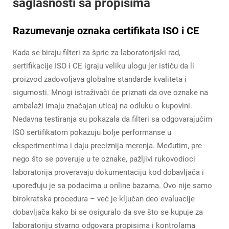
saglasnosti sa propisima
Razumevanje oznaka certifikata ISO i CE
Kada se biraju filteri za špric za laboratorijski rad,
sertifikacije ISO i CE igraju veliku ulogu jer ističu da li
proizvod zadovoljava globalne standarde kvaliteta i
sigurnosti. Mnogi istraživači će priznati da ove oznake na
ambalaži imaju značajan uticaj na odluku o kupovini.
Nedavna testiranja su pokazala da filteri sa odgovarajućim
ISO sertifikatom pokazuju bolje performanse u
eksperimentima i daju preciznija merenja. Međutim, pre
nego što se poveruje u te oznake, pažljivi rukovodioci
laboratorija proveravaju dokumentaciju kod dobavljača i
upoređuju je sa podacima u online bazama. Ovo nije samo
birokratska procedura – već je ključan deo evaluacije
dobavljača kako bi se osiguralo da sve što se kupuje za
laboratoriju stvarno odgovara propisima i kontrolama