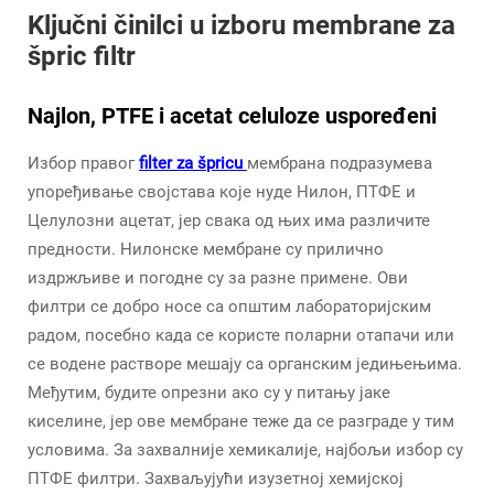
Ključni činilci u izboru membrane za
špric filtr
Najlon, PTFE i acetat celuloze uspoređeni
Избор правог
filter za špricu
мембрана подразумева
упоређивање својстава које нуде Нилон, ПТФЕ и
Целулозни ацетат, јер свака од њих има различите
предности. Нилонске мембране су прилично
издржљиве и погодне су за разне примене. Ови
филтри се добро носе са општим лабораторијским
радом, посебно када се користе поларни отапачи или
се водене растворе мешају са органским једињењима.
Међутим, будите опрезни ако су у питању јаке
киселине, јер ове мембране теже да се разграде у тим
условима. За захвалније хемикалије, најбољи избор су
ПТФЕ филтри. Захваљујући изузетној хемијској