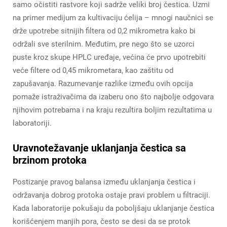
samo očistiti rastvore koji sadrže veliki broj čestica. Uzmi
na primer medijum za kultivaciju ćelija – mnogi naučnici se
drže upotrebe sitnijih filtera od 0,2 mikrometra kako bi
održali sve sterilnim. Međutim, pre nego što se uzorci
puste kroz skupe HPLC uređaje, većina će prvo upotrebiti
veće filtere od 0,45 mikrometara, kao zaštitu od
zapušavanja. Razumevanje razlike između ovih opcija
pomaže istraživačima da izaberu ono što najbolje odgovara
njihovim potrebama i na kraju rezultira boljim rezultatima u
laboratoriji.
Uravnotežavanje uklanjanja čestica sa
brzinom protoka
Postizanje pravog balansa između uklanjanja čestica i
održavanja dobrog protoka ostaje pravi problem u filtraciji.
Kada laboratorije pokušaju da poboljšaju uklanjanje čestica
korišćenjem manjih pora, često se desi da se protok