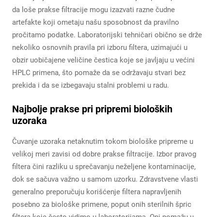
da loše prakse filtracije mogu izazvati razne čudne
artefakte koji ometaju našu sposobnost da pravilno
pročitamo podatke. Laboratorijski tehničari obično se drže
nekoliko osnovnih pravila pri izboru filtera, uzimajući u
obzir uobičajene veličine čestica koje se javljaju u većini
HPLC primena, što pomaže da se održavaju stvari bez
prekida i da se izbegavaju stalni problemi u radu.
Najbolje prakse pri pripremi bioloških
uzoraka
Čuvanje uzoraka netaknutim tokom biološke pripreme u
velikoj meri zavisi od dobre prakse filtracije. Izbor pravog
filtera čini razliku u sprečavanju neželjene kontaminacije,
dok se sačuva važno u samom uzorku. Zdravstvene vlasti
generalno preporučuju korišćenje filtera napravljenih
posebno za biološke primene, poput onih sterilnih špric