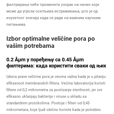
филтрирање неће променити узорак на начин који
може да угрози осетљива истраживања, што је од
изузетног значаја када се ради на важним научним
питањима.
Izbor optimalne veličine pora po
vašim potrebama
0.2 Âµm у поређењу са 0.45 Âµm
филтерима: када користити сваки од њих
Izbora prave veličine pora je veoma važna kada je u pitanju
efikasnost membranskih filtera. Većina laboratorija koristi
filtere od 0,2 mikrometra za postizanje sterilnosti, jer oni
efikasno uklanjaju bakterije i viruse u skladu sa
standardnim protokolima. Postoje i filteri od 0,45
mikrometara, koje ljudi obično koriste kada je potrebno