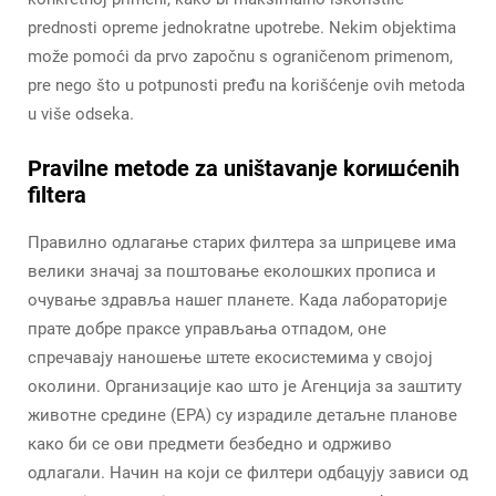
prednosti opreme jednokratne upotrebe. Nekim objektima
može pomoći da prvo započnu s ograničenom primenom,
pre nego što u potpunosti pređu na korišćenje ovih metoda
u više odseka.
Pravilne metode za uništavanje korишćenih
filtera
Правилно одлагање старих филтера за шприцеве има
велики значај за поштовање еколошких прописа и
очување здравља нашег планете. Када лабораторије
прате добре праксе управљања отпадом, оне
спречавају наношење штете екосистемима у својој
околини. Организације као што је Агенција за заштиту
животне средине (EPA) су израдиле детаљне планове
како би се ови предмети безбедно и одрживо
одлагали. Начин на који се филтери одбацују зависи од