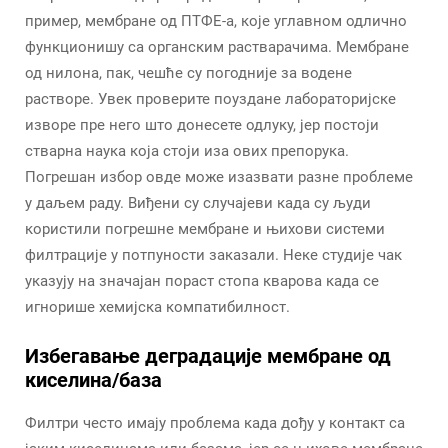
пример, мембране од ПТФЕ-а, које углавном одлично
функционишу са органским растварачима. Мембране
од нилона, пак, чешће су погодније за водене
растворе. Увек проверите поуздане лабораторијске
изворе пре него што донесете одлуку, јер постоји
стварна наука која стоји иза ових препорука.
Погрешан избор овде може изазвати разне проблеме
у даљем раду. Виђени су случајеви када су људи
користили погрешне мембране и њихови системи
филтрације у потпуности заказали. Неке студије чак
указују на значајан пораст стопа кварова када се
игнорише хемијска компатибилност.
Избегавање деградације мембране од
киселина/база
Филтри често имају проблема када дођу у контакт са