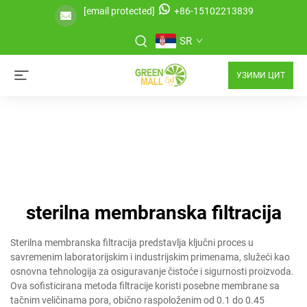
[email protected]
+86-15102213839
SR
УЗИМИ ЦИТ
sterilna membranska filtracija
Sterilna membranska filtracija predstavlja ključni proces u
savremenim laboratorijskim i industrijskim primenama, služeći kao
osnovna tehnologija za osiguravanje čistoće i sigurnosti proizvoda.
Ova sofisticirana metoda filtracije koristi posebne membrane sa
tačnim veličinama pora, obično raspoloženim od 0.1 do 0.45