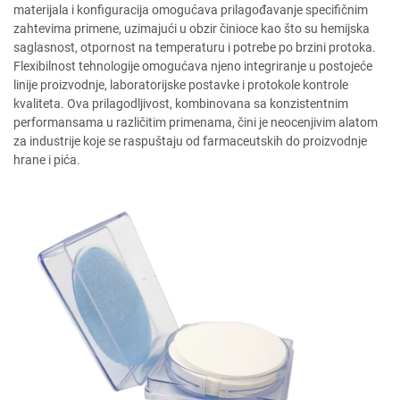
materijala i konfiguracija omogućava prilagođavanje specifičnim
zahtevima primene, uzimajući u obzir činioce kao što su hemijska
saglasnost, otpornost na temperaturu i potrebe po brzini protoka.
Flexibilnost tehnologije omogućava njeno integriranje u postojeće
linije proizvodnje, laboratorijske postavke i protokole kontrole
kvaliteta. Ova prilagodljivost, kombinovana sa konzistentnim
performansama u različitim primenama, čini je neocenjivim alatom
za industrije koje se raspuštaju od farmaceutskih do proizvodnje
hrane i pića.