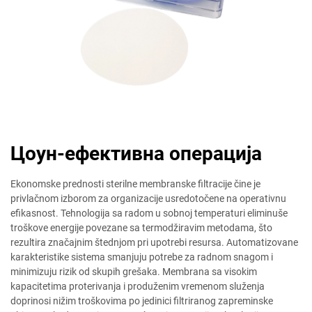
Цоун-ефективна операција
Ekonomske prednosti sterilne membranske filtracije čine je
privlačnom izborom za organizacije usredotočene na operativnu
efikasnost. Tehnologija sa radom u sobnoj temperaturi eliminuše
troškove energije povezane sa termodžiravim metodama, što
rezultira značajnim štednjom pri upotrebi resursa. Automatizovane
karakteristike sistema smanjuju potrebe za radnom snagom i
minimizuju rizik od skupih grešaka. Membrana sa visokim
kapacitetima proterivanja i produženim vremenom služenja
doprinosi nižim troškovima po jedinici filtriranog zapreminske