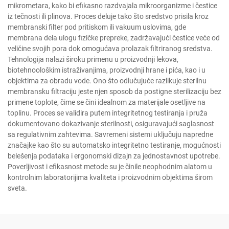
mikrometara, kako bi efikasno razdvajala mikroorganizme i čestice
iz tečnosti ili plinova. Proces deluje tako što sredstvo prisila kroz
membranski filter pod pritiskom ili vakuum uslovima, gde
membrana dela ulogu fizičke prepreke, zadržavajući čestice veće od
veličine svojih pora dok omogućava prolazak filtriranog sredstva.
Tehnologija nalazi široku primenu u proizvodnji lekova,
biotehnoološkim istraživanjima, proizvodnji hrane i pića, kao i u
objektima za obradu vode. Ono što odlučujuće razlikuje sterilnu
membransku filtraciju jeste njen sposob da postigne sterilizaciju bez
primene toplote, čime se čini idealnom za materijale osetljive na
toplinu. Proces se validira putem integritetnog testiranja i pruža
dokumentovano dokazivanje sterilnosti, osiguravajući saglasnost
sa regulativnim zahtevima. Savremeni sistemi uključuju napredne
značajke kao što su automatsko integritetno testiranje, mogućnosti
belešenja podataka i ergonomski dizajn za jednostavnost upotrebe.
Poverljivost i efikasnost metode su je činile neophodnim alatom u
kontrolnim laboratorijima kvaliteta i proizvodnim objektima širom
sveta.