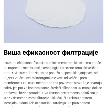
Виша ефикасност филтрације
Izuzetna efikasnost filtracije sterilnih membranskih sistema potiče
od napredne membranske tehnologije i precizne kontrole veličine
pora. Ovi sistemi konzistentno postižu stepen uklanjanja veći od
99,99% za čestice i mikroorganizme veće od veličine pora
membrane. Struktura membrane ima povezane staze koje stvaraju
zakrivljen put za kontaminante, štedeći efikasnost uzimanja dok se
održavaju brzine protoka. Ova izvrsna performansa dostižena je
kroz više mehanizama filtracije, uključujući direktnu presretu,
inercijalnu udaru i elektrostatičku atrakciju. Za pouzdanost