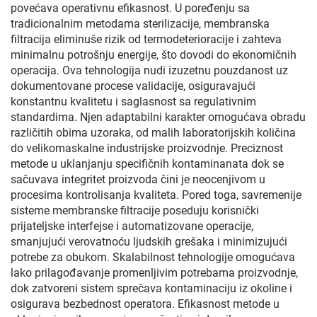
povećava operativnu efikasnost. U poređenju sa
tradicionalnim metodama sterilizacije, membranska
filtracija eliminuše rizik od termodeterioracije i zahteva
minimalnu potrošnju energije, što dovodi do ekonomičnih
operacija. Ova tehnologija nudi izuzetnu pouzdanost uz
dokumentovane procese validacije, osiguravajući
konstantnu kvalitetu i saglasnost sa regulativnim
standardima. Njen adaptabilni karakter omogućava obradu
različitih obima uzoraka, od malih laboratorijskih količina
do velikomaskalne industrijske proizvodnje. Preciznost
metode u uklanjanju specifičnih kontaminanata dok se
sačuvava integritet proizvoda čini je neocenjivom u
procesima kontrolisanja kvaliteta. Pored toga, savremenije
sisteme membranske filtracije poseduju korisnički
prijateljske interfejse i automatizovane operacije,
smanjujući verovatnoću ljudskih grešaka i minimizujući
potrebe za obukom. Skalabilnost tehnologije omogućava
lako prilagođavanje promenljivim potrebama proizvodnje,
dok zatvoreni sistem sprečava kontaminaciju iz okoline i
osigurava bezbednost operatora. Efikasnost metode u