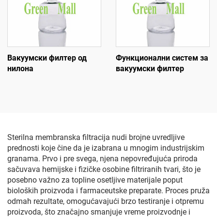
Вакуумски филтер од
Функционални систем за
нилона
вакуумски филтер
Sterilna membranska filtracija nudi brojne uvredljive
prednosti koje čine da je izabrana u mnogim industrijskim
granama. Prvo i pre svega, njena nepovređujuća priroda
sačuvava hemijske i fizičke osobine filtriranih tvari, što je
posebno važno za topline osetljive materijale poput
bioloških proizvoda i farmaceutske preparate. Proces pruža
odmah rezultate, omogućavajući brzo testiranje i otpremu
proizvoda, što značajno smanjuje vreme proizvodnje i