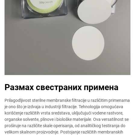
Размах свестраних примена
Prilagodljivost sterilne membranske filtracije u različitim primenama
je ono što je izdvaja u industriji filtracije. Tehnologija omogućava
korišćenje različitih vrsta sredstava, uključujući vodene rastvorе,
organske solvente, plinove i biološke materijale. Ova versatilnost se
proširuje na različite skale operisanja, od analitičkog testiranja do
velikom skalnom proizvodnje. Postojanje različitih membranskih