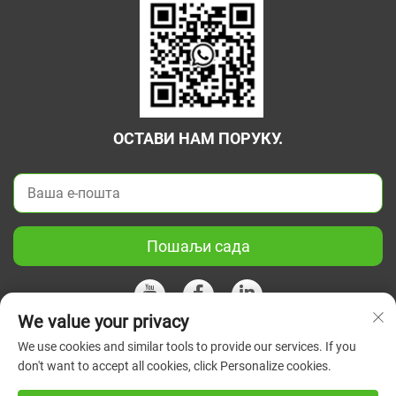
ОСТАВИ НАМ ПОРУКУ.
Пошаљи сада
We value your privacy
We use cookies and similar tools to provide our services. If you
Ауторско право © 2026 Кина Јиангсу Зелени Унион Научни
don't want to accept all cookies, click Personalize cookies.
Инструмент Цо, Лтд. Сва права су задржана.
Политике