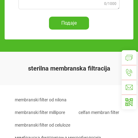
0/1000
Подаје
sterilna membranska filtracija
membranski filter od nilona
membranski filter millipore
celfan membran filter
membranski filter od celuloze
мембранска филтрирања микробиологија