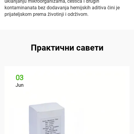
uklanjanju mikroorganizama, čestica i drugih
kontaminanata bez dodavanja hemijskih aditiva čini je
prijateljskom prema životinji i održivom.
Практични савети
03
Jun