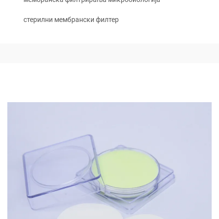
стерилни мембрански филтер