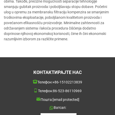
obima. Takođe, precizne mogućnosti separacije tehnologije
smanjuju gubitak proizvoda i poboljšavaju stopu dobave. Početni
ulog u opremu za membransku filtraciju kompenzira se smanjenim
troškovima eksploatacije, poboljšanom kvalitetom proizvoda i
povećanom efikasnošću proizvodnje. Minimalne zahtevnosti za
održavanjem sistema i lakoća procedura čišćenja dodatno
doprinose njihovoj ekonomskoj korisnosti, čime ih čini ekonomski
razumljivim izborom za različite primene.
КОНТАКТИРАЈТЕ НАС
Телефон:
+86-15102213839
Телефон:
86-523-86110969
Пошта:
[email protected]
Ватсап: