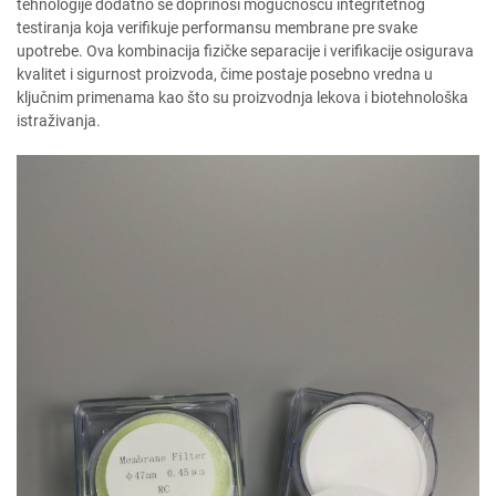
tehnologije dodatno se doprinosi mogućnošću integritetnog
testiranja koja verifikuje performansu membrane pre svake
upotrebe. Ova kombinacija fizičke separacije i verifikacije osigurava
kvalitet i sigurnost proizvoda, čime postaje posebno vredna u
ključnim primenama kao što su proizvodnja lekova i biotehnološka
istraživanja.