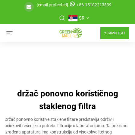
[email protected]
+86-15102213839
SR
УЗИМИ ЦИТ
držač ponovno korističnog
staklenog filtra
Držač ponovno koristive staklene filtare predstavlja održiv i
učinkovit rešenje za potrebe filtracije u laboratorijumu. Ta precizno
izrađena aparatura ima konstrukciju od visokokvalitetnog