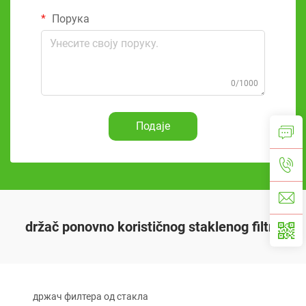
Порука
0/1000
Подаје
držač ponovno korističnog staklenog filtra
држач филтера од стакла