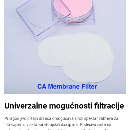
Univerzalne mogućnosti filtracije
Prilagodljivo dizajn držača omogućava širok spektar zahteva za
filtracijom u više laboratorijskih disciplina. Podesiva sistema