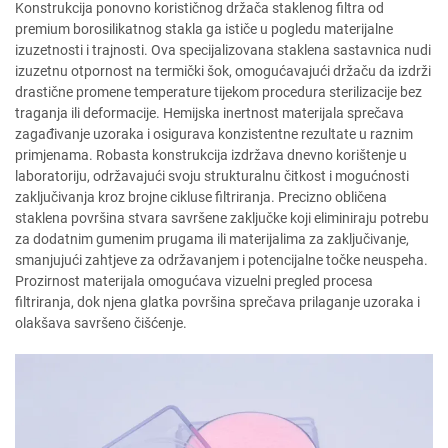
Konstrukcija ponovno korističnog držača staklenog filtra od
premium borosilikatnog stakla ga ističe u pogledu materijalne
izuzetnosti i trajnosti. Ova specijalizovana staklena sastavnica nudi
izuzetnu otpornost na termički šok, omogućavajući držaču da izdrži
drastične promene temperature tijekom procedura sterilizacije bez
traganja ili deformacije. Hemijska inertnost materijala sprečava
zagađivanje uzoraka i osigurava konzistentne rezultate u raznim
primjenama. Robasta konstrukcija izdržava dnevno korištenje u
laboratoriju, održavajući svoju strukturalnu čitkost i mogućnosti
zaključivanja kroz brojne cikluse filtriranja. Precizno obličena
staklena površina stvara savršene zaključke koji eliminiraju potrebu
za dodatnim gumenim prugama ili materijalima za zaključivanje,
smanjujući zahtjeve za održavanjem i potencijalne točke neuspeha.
Prozirnost materijala omogućava vizuelni pregled procesa
filtriranja, dok njena glatka površina sprečava prilaganje uzoraka i
olakšava savršeno čišćenje.