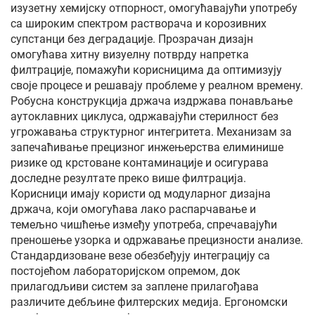
изузетну хемијску отпорност, омогућавајући употребу
са широким спектром растворача и корозивних
супстанци без деградације. Прозрачан дизајн
омогућава хитну визуелну потврду напретка
филтрације, помажући корисницима да оптимизују
своје процесе и решавају проблеме у реалном времену.
Робусна конструкција држача издржава понављање
аутоклавних циклуса, одржавајући стерилност без
угрожавања структурног интегритета. Механизам за
запечаћивање прецизног инжењерства елиминише
ризике од крстоване контаминације и осигурава
доследне резултате преко више филтрација.
Корисници имају користи од модуларног дизајна
држача, који омогућава лако распарчавање и
темељно чишћење између употреба, спречавајући
преношење узорка и одржавање прецизности анализе.
Стандардизоване везе обезбеђују интеграцију са
постојећом лабораторијском опремом, док
прилагодљиви систем за заплене прилагођава
различите дебљине филтерских медија. Ергономски