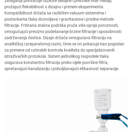
zateganja prihvatuje različite debljine i prečnike filter medijs,
pružajući fleksibilnost u dizajnu i primeni eksperimenta.
Kompatibilnost držača sa različitim vakuum sistemima i
postavkama tlaka dozvoljava i gravitacione i prisilne metode
filtracije. Fritirana stakna podrška pruža više opcija poroznosti,
omogućujući precizno podešavanje brzine filtracije i sposobnosti
zadržavanja čestica. Dizajn držača omogućava filtraciju na
analitičkoj i preparativnoj razini, čime se on pokazuje kao pogodan
za primene od rutinskih kontrola kvaliteta do specijalizovanih
istraživačkih protokola. Sistem jednolikog raspodele tlaka
osigurava konstantnu filtraciju preko cijele površine filtra,
sprečavajući kanalizaciju i poboljšavajući efikasnost separacije.