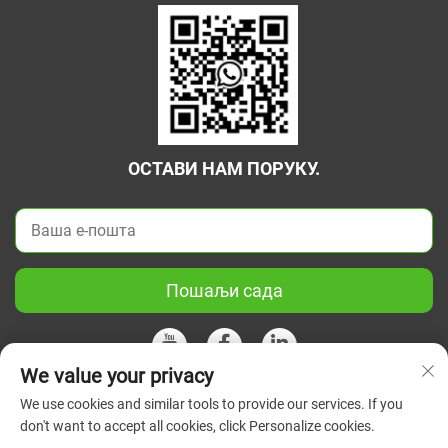
ОСТАВИ НАМ ПОРУКУ.
Пошаљи сада
We value your privacy
We use cookies and similar tools to provide our services. If you
Ауторско право © 2026 Кина Јиангсу Зелени Унион Научни
don't want to accept all cookies, click Personalize cookies.
Инструмент Цо, Лтд. Сва права су задржана.
Политике