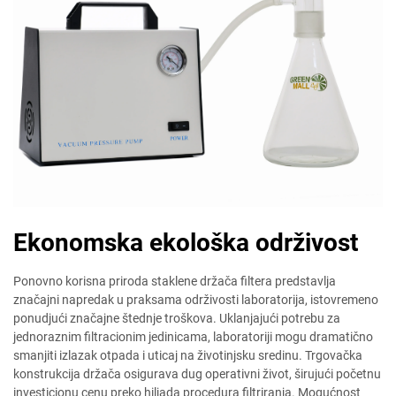
Ekonomska ekološka održivost
Ponovno korisna priroda staklene držača filtera predstavlja
značajni napredak u praksama održivosti laboratorija, istovremeno
ponudjući značajne štednje troškova. Uklanjajući potrebu za
jednoraznim filtracionim jedinicama, laboratoriji mogu dramatično
smanjiti izlazak otpada i uticaj na životinjsku sredinu. Trgovačka
konstrukcija držača osigurava dug operativni život, širujući početnu
investicionu cenu preko hiljada procedura filtriranja. Mogućnost