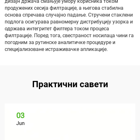
дизајн држача смањује умору корисника током
продужених сесија филтрације, а његова стабилна
основа спречава случајно падање. Стручени стаклени
подлога осигурава равномерну дистрибуцију узорка и
одржава интегритет филтера током процеса
филтрације. Поред тога, свестраност носилаца чини га
погодним за рутинске аналитичке процедуре и
специјализоване истраживачке апликације.
Практични савети
03
Jun