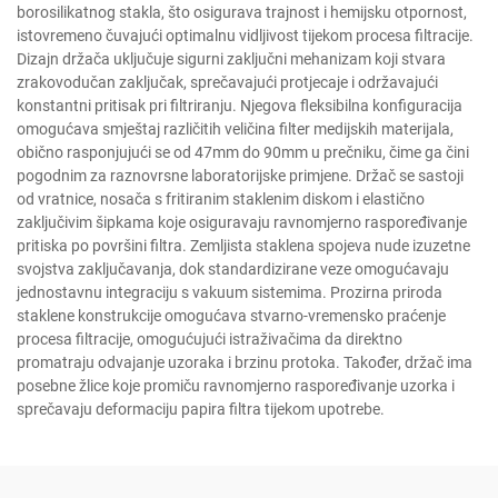
borosilikatnog stakla, što osigurava trajnost i hemijsku otpornost,
istovremeno čuvajući optimalnu vidljivost tijekom procesa filtracije.
Dizajn držača uključuje sigurni zaključni mehanizam koji stvara
zrakovodučan zaključak, sprečavajući protjecaje i održavajući
konstantni pritisak pri filtriranju. Njegova fleksibilna konfiguracija
omogućava smještaj različitih veličina filter medijskih materijala,
obično rasponjujući se od 47mm do 90mm u prečniku, čime ga čini
pogodnim za raznovrsne laboratorijske primjene. Držač se sastoji
od vratnice, nosača s fritiranim staklenim diskom i elastično
zaključivim šipkama koje osiguravaju ravnomjerno raspoređivanje
pritiska po površini filtra. Zemljista staklena spojeva nude izuzetne
svojstva zaključavanja, dok standardizirane veze omogućavaju
jednostavnu integraciju s vakuum sistemima. Prozirna priroda
staklene konstrukcije omogućava stvarno-vremensko praćenje
procesa filtracije, omogućujući istraživačima da direktno
promatraju odvajanje uzoraka i brzinu protoka. Također, držač ima
posebne žlice koje promiču ravnomjerno raspoređivanje uzorka i
sprečavaju deformaciju papira filtra tijekom upotrebe.