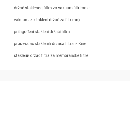
držač staklenog filtra za vakuum filtriranje
vakuumski stakleni držač za filtriranje
prilagođeni stakleni držači filtra
proizvođač staklenih držača filtra iz Kine
staklени držač filtra za membranske filtre