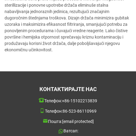
sterillizacije i ponovne upotrebe držača eliminuše stalna
nabavljivanja jednoraznih jedinica, rezultujući značajnim
dugoročnim štednjama troškova. Dizajn držača minimizira gubitak
uzoraka i maksimizira efikasnost filtriranja, smanjujući potrebu za
ponovljenim procedurama i čuvajući vredne reagente. Lako čistive
površine i hemijska otpornost sprečavaju kriznu kontaminaciju i
produžavaju korisni život držača, dalje poboljšavajući njegovu
ekonomičnu učinkovitost.
КОНТАКТИРАЈТЕ НАС
Телефон:
+86-15102213839
Телефон:
86-523-86110969
Пошта:
[email protected]
Ватсап: