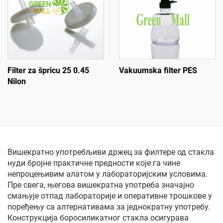
Filter za špricu 25 0.45
Vakuumska filter PES
Nilon
Вишекратно употребљиви држец за филтере од стакла
нуди бројне практичне предности које га чине
непроцењивим алатом у лабораторијским условима.
Пре свега, његова вишекратна употреба значајно
смањује отпад лабораторије и оперативне трошкове у
поређењу са алтернативама за једнократну употребу.
Конструкција боросиликатног стакла осигурава