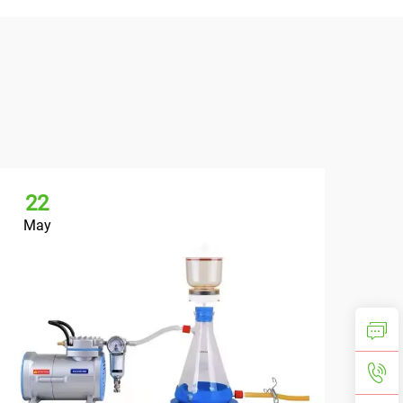
22
May