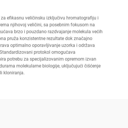
za efikasnu veličinsku izključivu hromatografiju i
prema njihovoj veličini, sa posebnim fokusom na
omogućava brzo i pouzdano razdvajanje molekula većih
lona pruža konzistentne rezultate dok značajno
rava optimalno oporavljivanje uzorka i održava
A. Standardizovani protokol omogućava
inira potrebu za specijalizovanim opremom izvan
durama molekularne biologije, uključujući čišćenje
i kloniranja.