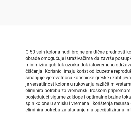
G 50 spin kolona nudi brojne praktične prednosti 
obrade omogućuje istraživačima da završe postupke
minimizira gubitak uzorka dok istovremeno održava 
čišćenja. Korisnici imaju korist od izuzetne reprodu
smanjuje vjerovatnoću korisničke greške i zahtijev
je versatilnost kolone u rukovanju različitim vrsta
eliminira potrebu za vremenski troškom pripremama m
posjedujući sigurne zaklope i optimalne brzine tok
spin kolone u smislu i vremena i korištenja resurs
eliminira potrebu za ulaganjem u specijaliziranu 