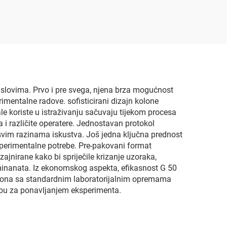
uslovima. Prvo i pre svega, njena brza mogućnost
mentalne radove. sofisticirani dizajn kolone
e koriste u istraživanju sačuvaju tijekom procesa
a i različite operatere. Jednostavan protokol
svim razinama iskustva. Još jedna ključna prednost
ksperimentalne potrebe. Pre-pakovani format
jnirane kako bi spriječile krizanje uzoraka,
aminanata. Iz ekonomskog aspekta, efikasnost G 50
kolona sa standardnim laboratorijalnim opremama
ebu za ponavljanjem eksperimenta.