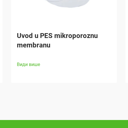
Uvod u PES mikroporoznu
membranu
Види више