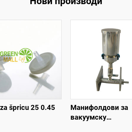
Нови производи
r za špricu 25 0.45
Манифолдови за
вакуумску
филтрирање 1-гр