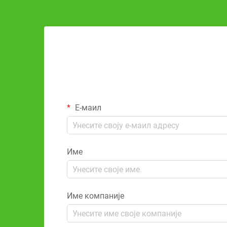
Е-маил
Име
Име компаније