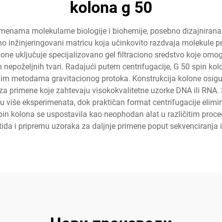
kolona g 50
imenama molekularne biologije i biohemije, posebno dizajnirana 
čno inžinjeringovani matricu koja učinkovito razdvaja molekule 
kolone uključuje specijalizovano gel filtraciono sredstvo koje 
 nepoželjnih tvari. Radajući putem centrifugacije, G 50 spin ko
im metodama gravitacionog protoka. Konstrukcija kolone osigu
o za primene koje zahtevaju visokokvalitetne uzorke DNA ili RN
u više eksperimenata, dok praktičan format centrifugacije elim
pin kolona se uspostavila kao neophodan alat u različitim proce
da i pripremu uzoraka za daljnje primene poput sekvenciranja il