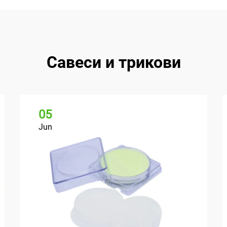
Савеси и трикови
05
Jun