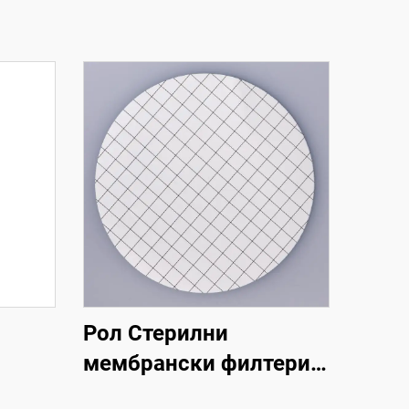
Рол Стерилни
мембрански филтери
ана
MCE