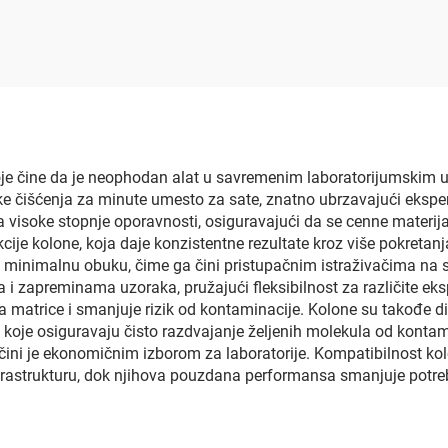
koje čine da je neophodan alat u savremenim laboratorijumskim 
 čišćenja za minute umesto za sate, znatno ubrzavajući eksperi
visoke stopnje oporavnosti, osiguravajući da se cenne materijal
kcije kolone, koja daje konzistentne rezultate kroz više pokretanj
a minimalnu obuku, čime ga čini pristupačnim istraživačima na 
ma i zapreminama uzoraka, pružajući fleksibilnost za različite e
atrice i smanjuje rizik od kontaminacije. Kolone su takođe diza
a koje osiguravaju čisto razdvajanje željenih molekula od kont
a čini je ekonomičnim izborom za laboratorije. Kompatibilnost 
infrastrukturu, dok njihova pouzdana performansa smanjuje potr