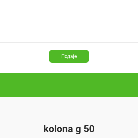
Подаје
kolona g 50