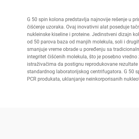
G 50 spin kolona predstavlja najnovije rešenje u pr
čišćenje uzoraka. Ovaj inovativni alat poseduje ta
nukleinske kiseline i proteine. Jedinstveni dizajn 
od 50 parova baza od manjih molekula, soli i drugih
smanjuje vreme obrade u poređenju sa tradicionaln
integritet čišćenih molekula, što je posebno vredn
istraživačima da postignu reprodukovane rezultate 
standardnog laboratorijskog centrifugatora. G 50 s
PCR produkata, uklanjanje neinkorporisanih nukleoti