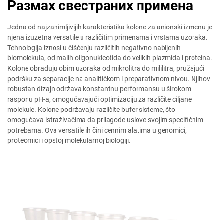
Размах свестраних примена
Jedna od najzanimljivijih karakteristika kolone za anionski izmenu je
njena izuzetna versatile u različitim primenama i vrstama uzoraka.
Tehnologija iznosi u čišćenju različitih negativno nabijenih
biomolekula, od malih oligonukleotida do velikih plazmida i proteina.
Kolone obrađuju obim uzoraka od mikrolitra do mililitra, pružajući
podršku za separacije na analitičkom i preparativnom nivou. Njihov
robustan dizajn održava konstantnu performansu u širokom
rasponu pH-a, omogućavajući optimizaciju za različite ciljane
molekule. Kolone podržavaju različite bufer sisteme, što
omogućava istraživačima da prilagode uslove svojim specifičnim
potrebama. Ova versatile ih čini cennim alatima u genomici,
proteomici i opštoj molekularnoj biologiji.