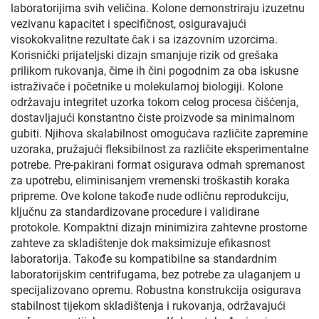
laboratorijima svih veličina. Kolone demonstriraju izuzetnu
vezivanu kapacitet i specifičnost, osiguravajući
visokokvalitne rezultate čak i sa izazovnim uzorcima.
Korisnički prijateljski dizajn smanjuje rizik od grešaka
prilikom rukovanja, čime ih čini pogodnim za oba iskusne
istraživače i početnike u molekularnoj biologiji. Kolone
održavaju integritet uzorka tokom celog procesa čišćenja,
dostavljajući konstantno čiste proizvode sa minimalnom
gubiti. Njihova skalabilnost omogućava različite zapremine
uzoraka, pružajući fleksibilnost za različite eksperimentalne
potrebe. Pre-pakirani format osigurava odmah spremanost
za upotrebu, eliminisanjem vremenski troškastih koraka
pripreme. Ove kolone takođe nude odličnu reprodukciju,
ključnu za standardizovane procedure i validirane
protokole. Kompaktni dizajn minimizira zahtevne prostorne
zahteve za skladištenje dok maksimizuje efikasnost
laboratorija. Takođe su kompatibilne sa standardnim
laboratorijskim centrifugama, bez potrebe za ulaganjem u
specijalizovano opremu. Robustna konstrukcija osigurava
stabilnost tijekom skladištenja i rukovanja, održavajući