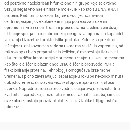
od pozitivno naelektrisanih funkcionalnih grupa koje selektivno
vezuju negativno naelektrisane molekule, kao što su DNA, RNA i
proteini. Radnom procesom koji se izvodi jednostavnom
centrifugacijom, ove kolone eliminjuju potrebu za složenim
opremom ili vremenom trošnim procedurama. Jedinstveni dizajn
uključuje specijalnu membranu koja osigurava optimalnu kapacitet
vezivanja i izuzetne karakteristike protoka. Kolone su precizno
inženjerski oblikovane da rade sa uzorcima različitih zapremina, od
mikroskopskih do preparativnih količina, čime postaju fleksibilni
alati za različite laboratorijske primene. Iznajmljuju se u primenama
kao što je čišćenje plazmidnog DNA, čišćenje proizvoda PCR-a i
frakcioniranje proteina. Tehnologija omogućava brze radne
vremena, tipično završavajući separacije u roku od nekoliko minuta
dok istovremeno održavaju visoke stopove oporavka i čistoću
uzorka. Napredne procese proizvodnje osiguravaju konzistentnu
kvalitetu i reprodukciju rezultata između različitih šaraba, čime se
ove kolone postaju pouzdani alati za istraživačke i dijagnostičke
primene.