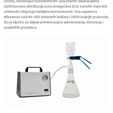
uzorka, rezultirajući konzistentnim i pouzdanim separacijama.
Optimizovana distribucija pora omogućava brzu transfer masi dok
učinkovito isključuje neželjene kontaminante. Ova supeiorna
efikasnost vodi do viših dobivenih količina i čišćih krajnjih proizvoda,
što je ključno za daljnje primene poput sekvenciranja, kloniranja i
analitičkih procedura.