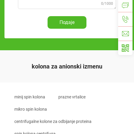
0/1000
Подаје
kolona za anionski izmenu
minij spin kolona
prazne vrtalice
mikro spin kolona
centrifugalne kolone za odbijanje proteina
spin kolona centrifuga