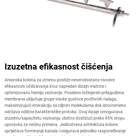
Izuzetna efikasnost čišćenja
Anionska kolona za izmenu postiže neverodostane nivoeve
efikasnosti očišćavanja kroz napredan dizajn matrice i
optimizovanu hemiju vezivanja. Posebno inžinjerski prilagođena
membrana uključuje grupe visoke gustoce pozitivnih nalaga,
maksimizujući interakciju sa ciljnim molekulama dok istovremeno
održava odlične karakteristike protoka. Ovaj dizajn omogućava
izuzetnu kapacitetu vezivanja, obično dostižući preko 95% stopu
oporavka za većinu primena. Jedinstvena arhitektura kolone
spriječava formiranje kanala i osigurava jednoliko raspoređivanje