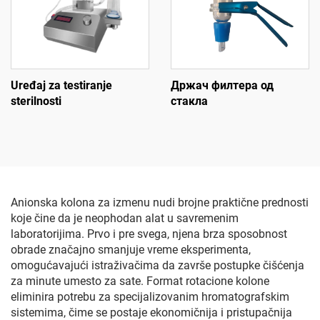
Uređaj za testiranje
Држач филтера од
sterilnosti
стакла
Anionska kolona za izmenu nudi brojne praktične prednosti
koje čine da je neophodan alat u savremenim
laboratorijima. Prvo i pre svega, njena brza sposobnost
obrade značajno smanjuje vreme eksperimenta,
omogućavajući istraživačima da završe postupke čišćenja
za minute umesto za sate. Format rotacione kolone
eliminira potrebu za specijalizovanim hromatografskim
sistemima, čime se postaje ekonomičnija i pristupačnija