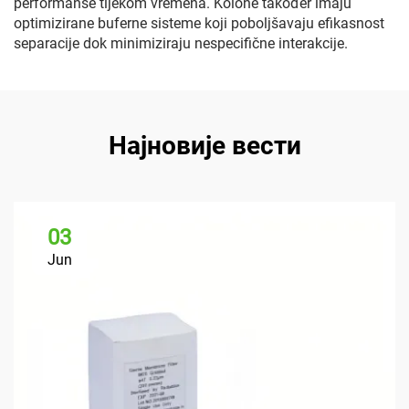
performanse tijekom vremena. Kolone također imaju
optimizirane buferne sisteme koji poboljšavaju efikasnost
separacije dok minimiziraju nespecifične interakcije.
Најновије вести
03
Jun