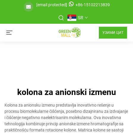
[email protected]
+86-15102213839
SR
УЗИМИ ЦИТ
kolona za anionski izmenu
Kolona za anionsku izmenu predstavlja inovativno rešenje u
procesu biomolekularne čišćenja, posebno dizajniranu za izdvajanje
i čišćenje negativno naelektrisanim molekulama. Ova inovativna
tehnologija kombinuje princip anionske izmene hromatografije sa
praktičnošću formata rotacione kolone. Matrica kolone se sastoji