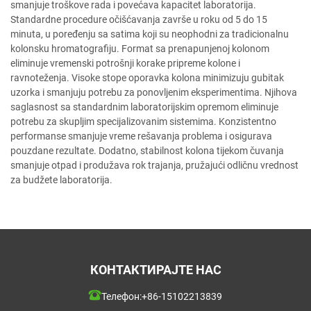
smanjuje troškove rada i povećava kapacitet laboratorija.
Standardne procedure očišćavanja završe u roku od 5 do 15
minuta, u poređenju sa satima koji su neophodni za tradicionalnu
kolonsku hromatografiju. Format sa prenapunjenoj kolonom
eliminuјe vremenski potrošnji korake pripreme kolone i
ravnoteženja. Visoke stopе oporavka kolona minimizuju gubitak
uzorka i smanjuju potrebu za ponovljenim eksperimentima. Njihova
saglasnost sa standardnim laboratorijskim opremom eliminuje
potrebu za skupljim specijalizovanim sistemima. Konzistentno
performanse smanjuje vreme rešavanja problema i osigurava
pouzdane rezultate. Dodatno, stabilnost kolona tijekom čuvanja
smanjuje otpad i produžava rok trajanja, pružajući odličnu vrednost
za budžete laboratorija.
КОНТАКТИРАЈТЕ НАС
Телефон:
+86-15102213839