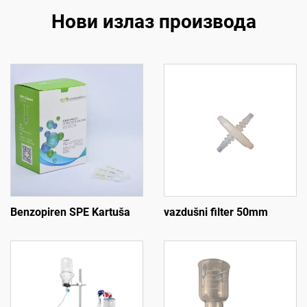
Нови излаз производа
Benzopiren SPE Kartuša
vazdušni filter 50mm