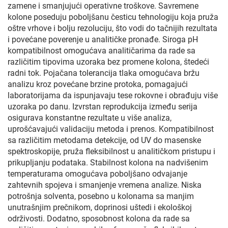
zamene i smanjujući operativne troškove. Savremene
kolone poseduju poboljšanu česticu tehnologiju koja pruža
oštre vrhove i bolju rezoluciju, što vodi do tačnijih rezultata
i povećane poverenje u analitičke pronađe. Siroga pH
kompatibilnost omogućava analitičarima da rade sa
različitim tipovima uzoraka bez promene kolona, štedeći
radni tok. Pojačana tolerancija tlaka omogućava bržu
analizu kroz povećane brzine protoka, pomagajući
laboratorijama da ispunjavaju tese rokovne i obrađuju više
uzoraka po danu. Izvrstan reprodukcija između serija
osigurava konstantne rezultate u više analiza,
uprošćavajući validaciju metoda i prenos. Kompatibilnost
sa različitim metodama detekcije, od UV do masenske
spektroskopije, pruža fleksibilnost u analitičkom pristupu i
prikupljanju podataka. Stabilnost kolona na nadvišenim
temperaturama omogućava poboljšano odvajanje
zahtevnih spojeva i smanjenje vremena analize. Niska
potrošnja solventa, posebno u kolonama sa manjim
unutrašnjim prečnikom, doprinosi uštedi i ekološkoj
održivosti. Dodatno, sposobnost kolona da rade sa