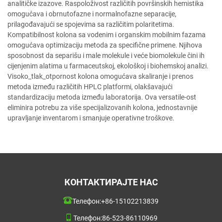
analitičke izazove. Raspoloživost različitih površinskih hemistika
omogućava i obrnutofazne i normalnofazne separacije,
prilagođavajući se spojevima sa različitim polaritetima.
Kompatibilnost kolona sa vodenim i organskim mobilnim fazama
omogućava optimizaciju metoda za specifične primene. Njihova
sposobnost da separišu i male molekule i veće biomolekule čini ih
cijenjenim alatima u farmaceutskoj, ekološkoj i biohemskoj analizi.
Visoko_tlak_otpornost kolona omogućava skaliranje i prenos
metoda između različitih HPLC platformi, olakšavajući
standardizaciju metoda između laboratorija. Ova versatile-ost
eliminira potrebu za više specijalizovanih kolona, jednostavnije
upravljanje inventarom i smanjuje operativne troškove.
КОНТАКТИРАЈТЕ НАС
Телефон:
+86-15102213839
Телефон:
86-523-86110969