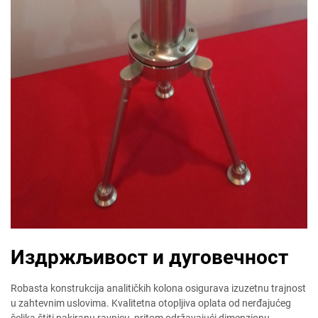
Издржљивост и дуговечност
Robasta konstrukcija analitičkih kolona osigurava izuzetnu trajnost
u zahtevnim uslovima. Kvalitetna otopljiva oplata od nerđajućeg
čelika štiti pakiranu ravnicu, pritom održavajući dimenzionu