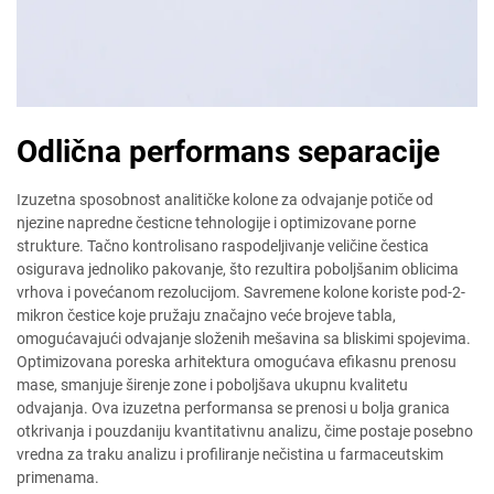
Odlična performans separacije
Izuzetna sposobnost analitičke kolone za odvajanje potiče od
njezine napredne česticne tehnologije i optimizovane porne
strukture. Tačno kontrolisano raspodeljivanje veličine čestica
osigurava jednoliko pakovanje, što rezultira poboljšanim oblicima
vrhova i povećanom rezolucijom. Savremene kolone koriste pod-2-
mikron čestice koje pružaju značajno veće brojeve tabla,
omogućavajući odvajanje složenih mešavina sa bliskimi spojevima.
Optimizovana poreska arhitektura omogućava efikasnu prenosu
mase, smanjuje širenje zone i poboljšava ukupnu kvalitetu
odvajanja. Ova izuzetna performansa se prenosi u bolja granica
otkrivanja i pouzdaniju kvantitativnu analizu, čime postaje posebno
vredna za traku analizu i profiliranje nečistina u farmaceutskim
primenama.