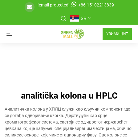
[email protected]
+86-15102213839
SR
УЗИМИ ЦИТ
analitička kolona u HPLC
Аналитичка колона у ХПЛЦ служи као кључни компонент где
се догађа одвојивање uzorka. Дејствујући као срце
хроматографског система, састоји се од чврстог нержавећег
цевкана који је напуњен специјализираним честицама, обично
силикске основе, које чине стационарну фазу. Ове колоне се