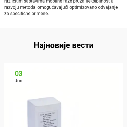
različitim sastavima mobilne faze pruža fleksibilnost u
razvoju metoda, omogućavajući optimizovano odvajanje
za specifične primene.
Најновије вести
03
Jun