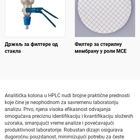
Држељ за филтере од
Филтер за стерилну
стакла
мембрану у роли MCE
Analitička kolona u HPLC nudi brojne praktične prednosti
koje čine je neophodnom za savremenu laboratoriju
analizu. Prvo, njena visoka efikasnost odvajanja
omogućava preciznu identifikaciju i kvantifikaciju složenih
uzoraka, smanjujući vreme analize i povećavajući
produktivnost laboratorije. Robustan dizajn osigurava
dugoročnu pouzdanost, minimizujući potrebu za česte