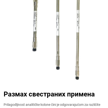
Размах свестраних примена
Prilagodljivost analitičke kolone čini je odgovarajućom za različite