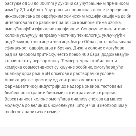
растуже од 50 до 300mm у дужини са унутрашњим пречником
између 2,1 и 4,6mm. Унутрашња површина колоне је прецизно
инжењерисана са одређеним хемијским модификацијама да би
интераговала по различит начин са компонентима uzorka,
омогућавајући ефикасно одвојивање. Современе аналитичке
колоне укључују напредну честичку технологију, укључујући
под-2-микрон честице и честице Језгро-Облак, што побољшава
ефикасност одвојивања и брзину. Дизајн колоне омогућава
рад на високом притиску, често преко 400 бара, додржавајући
конзистентну перформансу. Температурна стабилност и
хемијска совместивност су кључне особине, омогућавајући
анализу кроз разне pH опсегове и растворачке услове.
Апликације се простиру од контроле квалитета у
фармацевтичкој индустрији до надзора оквира, тестовања
безбедности хране и биохемијске истраживачке радње.
Версатилност колоне омогућава анализу спојева од малех
молекула до великих биомолекула, што је чини неопходним у
moderne аналитичке хемије.