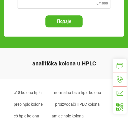
0/1000
Подаје
analitička kolona u HPLC
c18 kolona hplc
normalna faza hplc kolona
prep hplc kolone
proizvođači HPLC kolona
c8 hplc kolona
amide hplc kolona