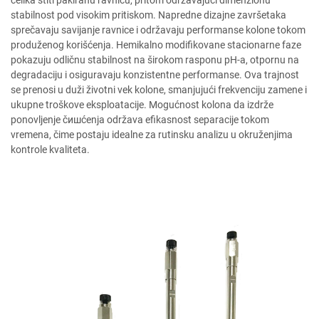
stabilnost pod visokim pritiskom. Napredne dizajne završetaka
sprečavaju savijanje ravnice i održavaju performanse kolone tokom
produženog korišćenja. Hemikalno modifikovane stacionarne faze
pokazuju odličnu stabilnost na širokom rasponu pH-a, otpornu na
degradaciju i osiguravaju konzistentne performanse. Ova trajnost
se prenosi u duži životni vek kolone, smanjujući frekvenciju zamene i
ukupne troškove eksploatacije. Mogućnost kolona da izdrže
ponovljenje čишćenja održava efikasnost separacije tokom
vremena, čime postaju idealne za rutinsku analizu u okruženjima
kontrole kvaliteta.