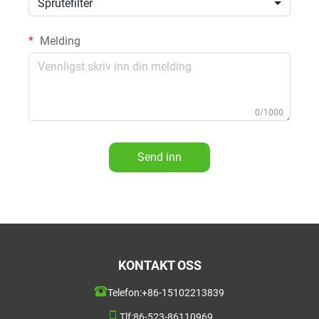
Sprutefilter
Melding
0/1000
Send inn
KONTAKT OSS
Telefon:
+86-15102213839
Tlf:
86-523-86110969