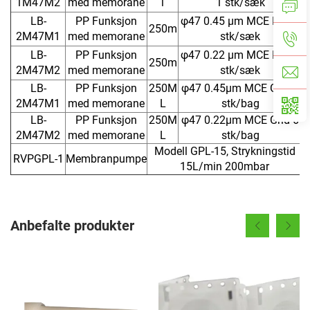
1M47M2
med memorane
l
1 stk/sæk
LB-
PP Funksjon
φ47 0.45 μm MCE Hvit 6
250m
2M47M1
med memorane
stk/sæk
LB-
PP Funksjon
φ47 0.22 μm MCE Hvit 6
250m
2M47M2
med memorane
stk/sæk
LB-
PP Funksjon
250M
φ47 0.45μm MCE Grid 6
2M47M1
med memorane
L
stk/bag
LB-
PP Funksjon
250M
φ47 0.22μm MCE Grid 6
2M47M2
med memorane
L
stk/bag
Modell GPL-15, Strykningstid
RVPGPL-1
Membranpumpe
15L/min 200mbar
Anbefalte produkter