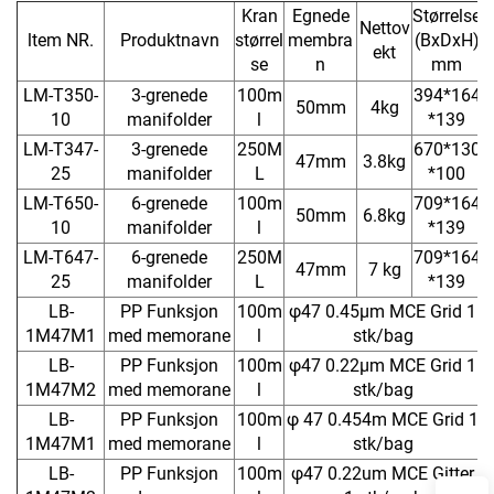
Kran
Egnede
Størrelse
Nettov
ltem NR.
Produktnavn
størrel
membra
(BxDxH)
ekt
se
n
mm
LM-T350-
3-grenede
100m
394*164
50mm
4kg
10
manifolder
l
*139
LM-T347-
3-grenede
250M
670*130
47mm
3.8kg
25
manifolder
L
*100
LM-T650-
6-grenede
100m
709*164
50mm
6.8kg
10
manifolder
l
*139
LM-T647-
6-grenede
250M
709*164
47mm
7 kg
25
manifolder
L
*139
LB-
PP Funksjon
100m
φ47 0.45μm MCE Grid 1
1M47M1
med memorane
l
stk/bag
LB-
PP Funksjon
100m
φ47 0.22μm MCE Grid 1
1M47M2
med memorane
l
stk/bag
LB-
PP Funksjon
100m
φ 47 0.454m MCE Grid 1
1M47M1
med memorane
l
stk/bag
LB-
PP Funksjon
100m
φ47 0.22um MCE Gitter