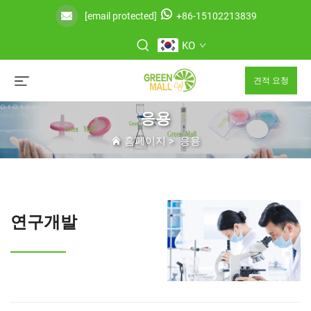
[email protected]
+86-15102213839
KO
견적 요청
응용
홈페이지
>
응용
연구개발