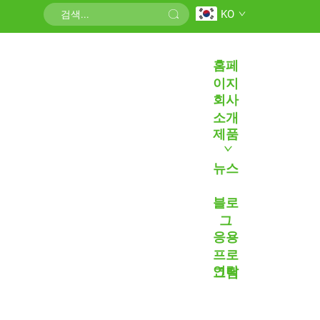
KO
홈페
이지
회사
소개
제품
뉴스
블로
그
응용
프로
연락
그램