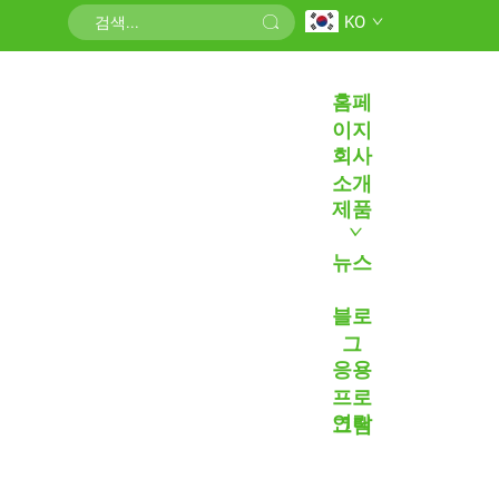
KO
홈페
이지
회사
소개
제품
뉴스
블로
그
응용
프로
연락
그램