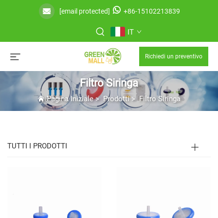
[email protected]
+86-15102213839
IT
Richiedi un preventivo
Filtro Siringa
Pagina Iniziale
>
Prodotti
>
Filtro Siringa
TUTTI I PRODOTTI