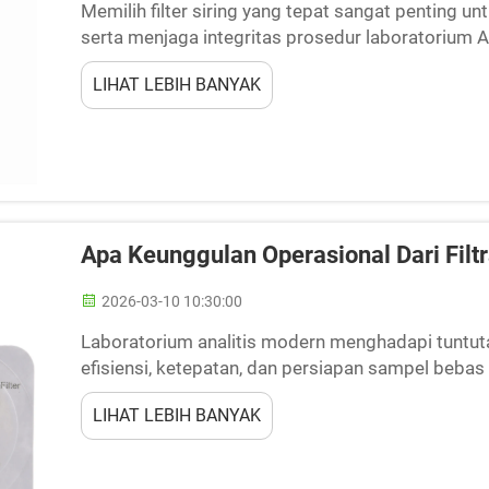
Memilih filter siring yang tepat sangat penting u
serta menjaga integritas prosedur laboratorium A
kritis dalam persiapan sampel, menghilangkan part
LIHAT LEBIH BANYAK
Apa Keunggulan Operasional Dari Filt
2026-03-10 10:30:00
Laboratorium analitis modern menghadapi tuntu
efisiensi, ketepatan, dan persiapan sampel bebas
konvensional, termasuk penggunaan unit filter sun
LIHAT LEBIH BANYAK
kemacetan dalam proses berkecepatan tinggi...