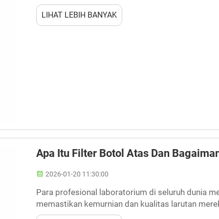
efisiensi. Filter botol berperan sebagai kompone
LIHAT LEBIH BANYAK
Apa Itu Filter Botol Atas Dan Bagaima
2026-01-20 11:30:00
Para profesional laboratorium di seluruh dunia me
memastikan kemurnian dan kualitas larutan mereka
tersedia, Bottle Top Filter menonjol sebagai alat ya