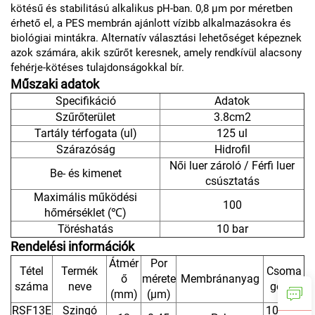
kötésű és stabilitású alkalikus pH-ban. 0,8 µm por méretben
érhető el, a PES membrán ajánlott vízibb alkalmazásokra és
biológiai mintákra. Alternatív választási lehetőséget képeznek
azok számára, akik szűrőt keresnek, amely rendkívül alacsony
fehérje-kötéses tulajdonságokkal bír.
Műszaki adatok
Specifikáció
Adatok
Szűrőterület
3.8cm2
Tartály térfogata (ul)
125 ul
Szárazóság
Hidrofil
Női luer zároló / Férfi luer
Be- és kimenet
csúsztatás
Maximális működési
100
hőmérséklet (℃)
Töréshatás
10 bar
Rendelési információk
Átmér
Por
Tétel
Termék
Csoma
ő
mérete
Membránanyag
száma
neve
golás
(mm)
(μm)
RSF13E
Szingó
100db/