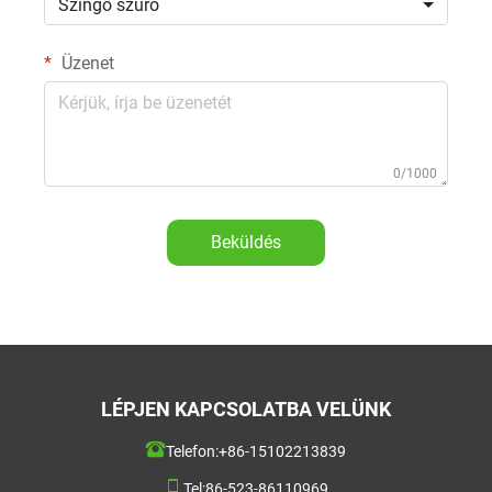
Szingó szűrő
Üzenet
0/1000
Beküldés
LÉPJEN KAPCSOLATBA VELÜNK
Telefon:
+86-15102213839
Tel:
86-523-86110969