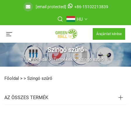
[email protected]
+86-15102213839
HU
Árajánlat kérése
Szingó szűrő
Főoldal
>
Termékek
>
Szingó szűrő
Főoldal >
>
Szingó szűrő
AZ ÖSSZES TERMÉK