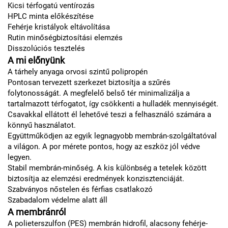
Kicsi térfogatú ventírozás
HPLC minta előkészítése
Fehérje kristályok eltávolítása
Rutin minőségbiztosítási elemzés
Disszolúciós tesztelés
A mi előnyünk
A tárhely anyaga orvosi szintű polipropén
Pontosan tervezett szerkezet biztosítja a szűrés
folytonosságát. A megfelelő belső tér minimalizálja a
tartalmazott térfogatot, így csökkenti a hulladék mennyiségét.
Csavakkal ellátott él lehetővé teszi a felhasználó számára a
könnyű használatot.
Együttműködjen az egyik legnagyobb membrán-szolgáltatóval
a világon. A por mérete pontos, hogy az eszköz jól védve
legyen.
Stabil membrán-minőség. A kis különbség a tetelek között
biztosítja az elemzési eredmények konzisztenciáját.
Szabványos nőstelen és férfias csatlakozó
Szabadalom védelme alatt áll
A membránról
A polieterszulfon (PES) membrán hidrofil, alacsony fehérje-