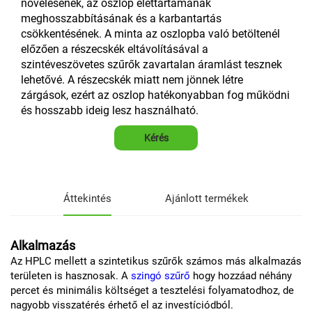
növelésének, az oszlop élettartamának
meghosszabbításának és a karbantartás
csökkentésének. A minta az oszlopba való betöltenél
előzően a részecskék eltávolításával a
szintéveszövetes szűrők zavartalan áramlást tesznek
lehetővé. A részecskék miatt nem jönnek létre
zárgások, ezért az oszlop hatékonyabban fog működni
és hosszabb ideig lesz használható.
Kérés
Áttekintés
Ajánlott termékek
Alkalmazás
Az HPLC mellett a szintetikus szűrők számos más alkalmazás
területen is hasznosak. A
szingó szűrő
hogy hozzáad néhány
percet és minimális költséget a tesztelési folyamatodhoz, de
nagyobb visszatérés érhető el az investíciódból.