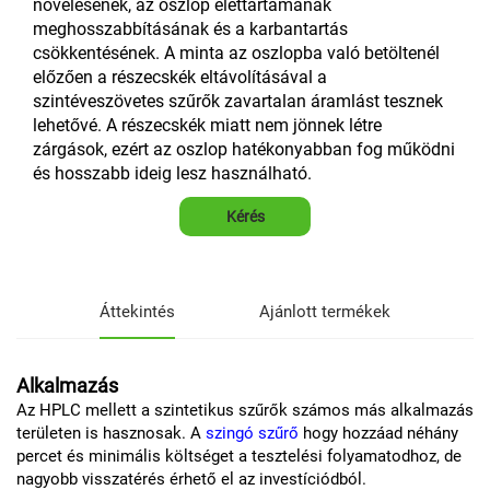
növelésének, az oszlop élettartamának
meghosszabbításának és a karbantartás
csökkentésének. A minta az oszlopba való betöltenél
előzően a részecskék eltávolításával a
szintéveszövetes szűrők zavartalan áramlást tesznek
lehetővé. A részecskék miatt nem jönnek létre
zárgások, ezért az oszlop hatékonyabban fog működni
és hosszabb ideig lesz használható.
Kérés
Áttekintés
Ajánlott termékek
Alkalmazás
Az HPLC mellett a szintetikus szűrők számos más alkalmazás
területen is hasznosak. A
szingó szűrő
hogy hozzáad néhány
percet és minimális költséget a tesztelési folyamatodhoz, de
nagyobb visszatérés érhető el az investíciódból.