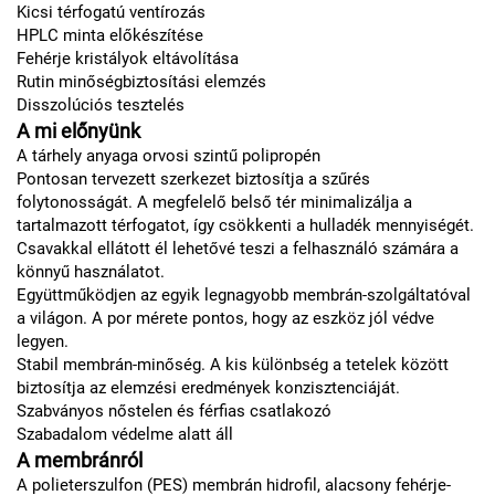
Kicsi térfogatú ventírozás
HPLC minta előkészítése
Fehérje kristályok eltávolítása
Rutin minőségbiztosítási elemzés
Disszolúciós tesztelés
A mi előnyünk
A tárhely anyaga orvosi szintű polipropén
Pontosan tervezett szerkezet biztosítja a szűrés
folytonosságát. A megfelelő belső tér minimalizálja a
tartalmazott térfogatot, így csökkenti a hulladék mennyiségét.
Csavakkal ellátott él lehetővé teszi a felhasználó számára a
könnyű használatot.
Együttműködjen az egyik legnagyobb membrán-szolgáltatóval
a világon. A por mérete pontos, hogy az eszköz jól védve
legyen.
Stabil membrán-minőség. A kis különbség a tetelek között
biztosítja az elemzési eredmények konzisztenciáját.
Szabványos nőstelen és férfias csatlakozó
Szabadalom védelme alatt áll
A membránról
A polieterszulfon (PES) membrán hidrofil, alacsony fehérje-