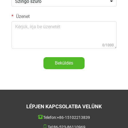
Szingó szűrő
Üzenet
0/1000
Beküldés
LÉPJEN KAPCSOLATBA VELÜNK
Telefon:
+86-15102213839
Tel:
86-523-86110969