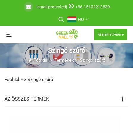
[email protected]
+86-15102213839
HU
Árajánlat kérése
Szingó szűrő
Főoldal
>
Termékek
>
Szingó szűrő
Főoldal >
>
Szingó szűrő
AZ ÖSSZES TERMÉK