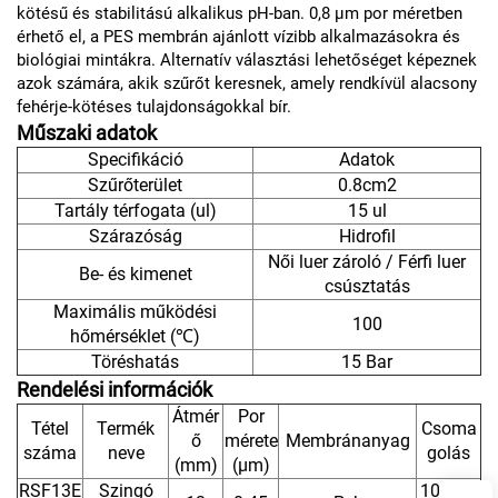
kötésű és stabilitású alkalikus pH-ban. 0,8 µm por méretben
érhető el, a PES membrán ajánlott vízibb alkalmazásokra és
biológiai mintákra. Alternatív választási lehetőséget képeznek
azok számára, akik szűrőt keresnek, amely rendkívül alacsony
fehérje-kötéses tulajdonságokkal bír.
Műszaki adatok
Specifikáció
Adatok
Szűrőterület
0.8cm2
Tartály térfogata (ul)
15 ul
Szárazóság
Hidrofil
Női luer zároló / Férfi luer
Be- és kimenet
csúsztatás
Maximális működési
100
hőmérséklet (℃)
Töréshatás
15 Bar
Rendelési információk
Átmér
Por
Tétel
Termék
Csoma
ő
mérete
Membránanyag
száma
neve
golás
(mm)
(μm)
RSF13E
Szingó
100db/