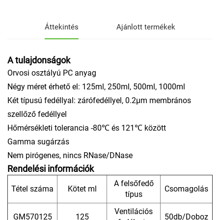
Áttekintés
Ajánlott termékek
A tulajdonságok
Orvosi osztályú PC anyag
Négy méret érhető el: 125ml, 250ml, 500ml, 1000ml
Két típusú fedéllyal: zárófedéllyel, 0.2μm membrános
szellőző fedéllyel
Hőmérsékleti tolerancia -80℃ és 121℃ között
Gamma sugárzás
Nem pirógenes, nincs RNase/DNase
Rendelési információk
A felsőfedő
Tétel száma
Kötet ml
Csomagolás
típus
Ventilációs
GM570125
125
50db/Doboz