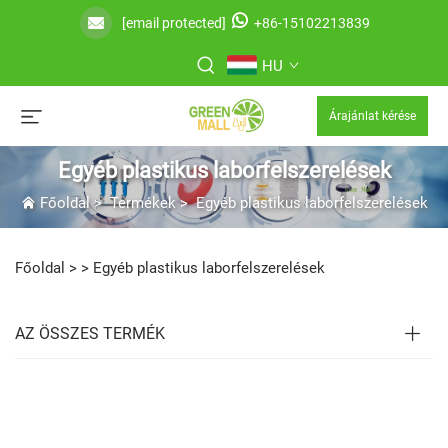
[email protected]
+86-15102213839
HU
Árajánlat kérése
Egyéb plastikus laborfelszerelések
Főoldal
>
Termékek
>
Egyéb plastikus laborfelszerelések
Főoldal >
>
Egyéb plastikus laborfelszerelések
AZ ÖSSZES TERMÉK