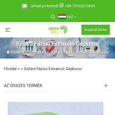
[email protected]
+86-15102213839
HU
Árajánlat kérése
Szilárd Fázisú Extrakció Gépkocsi
Főoldal
>
Termékek
>
Szilárd Fázisú Extrakció Gépkocsi
Főoldal >
>
Szilárd Fázisú Extrakció Gépkocsi
AZ ÖSSZES TERMÉK