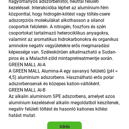
hagyományos adszorbenstől, neutrál felületi
kezeléssel. Interakcióba léphet az alumínium-fém
központtal, hogy hidrogén-kötést vagy töltés-csere
adszorpziós molekulákat alkothasson a silanol
csoportok felületén. A nitrogén, foszfors és szén
csoportokat tartalmazó heterociklikus anyagokra,
valamint az aromatikus hidrokarbonokra és organikus
aminokre negatív vegyületekre erős megmaradási
képessége van. Széleskörűen alkalmazható a Sudan-
piros és a Malachit-zöld mintapretreatmentje során.
GREEN MALL AI-A
A GREEN MALL Alumina-A egy savanyú felületű (pH =
4,5) alumínium adszorbens. Használható erős polar
adszorbensenak és közepes kation-váltóként.
GREEN MALL AI-B
Az alkalin alumínium SPE adszorbens, amelyet azos
alumínium kezelésével alkalin megoldatból készítenek,
negatív felületi töltést és hasonló kationes kötési
hatást mutat.
Kérés