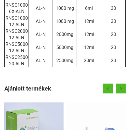
RNSC1000
AL-N
1000 mg
6ml
30
6X-ALN
RNSC1000
AL-N
1000 mg
12ml
30
12-ALN
RNSC2000
AL-N
2000mg
12ml
20
12-ALN
RNSC5000
AL-N
5000mg
12ml
20
12-ALN
RNSC2500
AL-N
2500mg
20ml
20
20-ALN
Ajánlott termékek