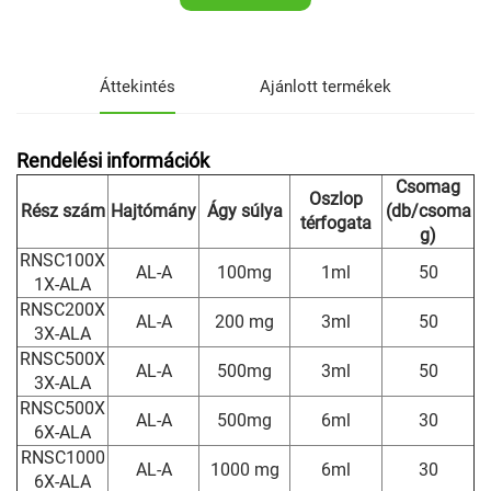
Áttekintés
Ajánlott termékek
Rendelési információk
Csomag
Oszlop
Rész szám
Hajtómány
Ágy súlya
(db/csoma
térfogata
g)
RNSC100X
AL-A
100mg
1ml
50
1X-ALA
RNSC200X
AL-A
200 mg
3ml
50
3X-ALA
RNSC500X
AL-A
500mg
3ml
50
3X-ALA
RNSC500X
AL-A
500mg
6ml
30
6X-ALA
RNSC1000
AL-A
1000 mg
6ml
30
6X-ALA