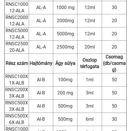
RNSC1000
AL-A
1000 mg
12ml
30
12-ALA
RNSC2000
AL-A
2000mg
12ml
20
12-ALA
RNSC5000
AL-A
5000mg
12ml
20
12-ALA
RNSC2500
AL-A
2500mg
20ml
20
20-ALA
Csomag
Oszlop
Rész szám
Hajtómány
Ágy súlya
(db/csoma
térfogata
g)
RNSC100X
Al-B
100mg
1ml
50
1X-ALB
RNSC200X
Al-B
200 mg
3ml
50
3X-ALB
RNSC500X
Al-B
500mg
3ml
50
3X-ALB
RNSC500X
Al-B
500mg
6ml
30
6X-ALB
RNSC1000