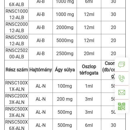
Al-B
1000 mg
6ml
30
6X-ALB
RNSC1000
Al-B
1000 mg
12ml
30
12-ALB
RNSC2000
Al-B
2000mg
12ml
20
12-ALB
RNSC5000
Al-B
5000mg
12ml
20
12-ALB
RNSC2502
Al-B
2500mg
20ml
20
00-ALB
Csomag
Oszlop
Rész szám
Hajtómány
Ágy súlya
(db/csoma
térfogata
g)
RNSC100X
AL-N
100mg
1ml
50
1X-ALN
RNSC200X
AL-N
200 mg
3ml
50
3X-ALN
RNSC500X
AL-N
500mg
3ml
50
3X-ALN
RNSC500X
AL-N
500mg
6ml
30
6X-ALN