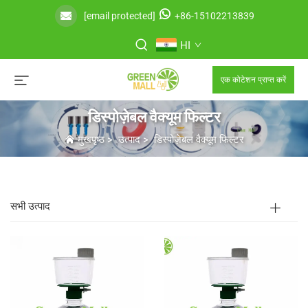
[email protected]
+86-15102213839
HI
एक कोटेशन प्राप्त करें
डिस्पोज़ेबल वैक्यूम फिल्टर
मुखपृष्ठ
>
उत्पाद
>
डिस्पोज़ेबल वैक्यूम फिल्टर
सभी उत्पाद