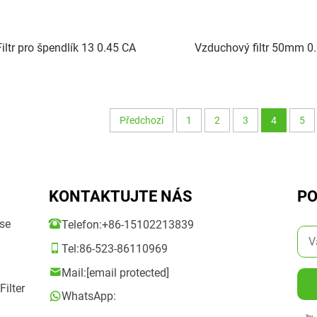
Filtr pro špendlík 13 0.45 CA
Vzduchový filtr 50mm 0
Předchozí
1
2
3
4
5
KONTAKTUJTE NÁS
PO
ase
Telefon:
+86-15102213839
Tel:
86-523-86110969
Mail:
[email protected]
ilter
WhatsApp: