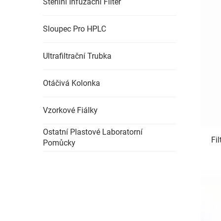
Sterilní Infuzační Filter
Sloupec Pro HPLC
Ultrafiltrační Trubka
Otáčivá Kolonka
Vzorkové Fiálky
Ostatní Plastové Laboratorní
Fi
Pomůcky