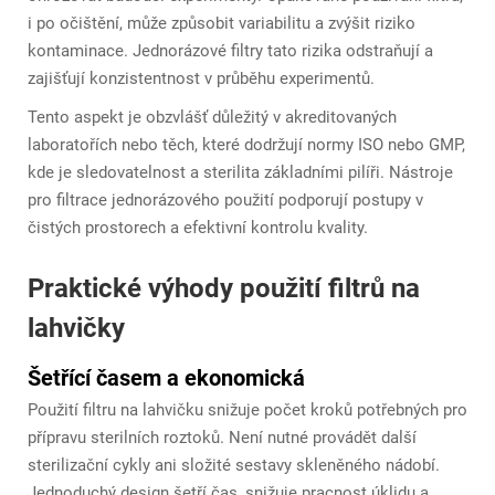
i po očištění, může způsobit variabilitu a zvýšit riziko
kontaminace. Jednorázové filtry tato rizika odstraňují a
zajišťují konzistentnost v průběhu experimentů.
Tento aspekt je obzvlášť důležitý v akreditovaných
laboratořích nebo těch, které dodržují normy ISO nebo GMP,
kde je sledovatelnost a sterilita základními pilíři. Nástroje
pro filtrace jednorázového použití podporují postupy v
čistých prostorech a efektivní kontrolu kvality.
Praktické výhody použití filtrů na
lahvičky
Šetřící časem a ekonomická
Použití filtru na lahvičku snižuje počet kroků potřebných pro
přípravu sterilních roztoků. Není nutné provádět další
sterilizační cykly ani složité sestavy skleněného nádobí.
Jednoduchý design šetří čas, snižuje pracnost úklidu a