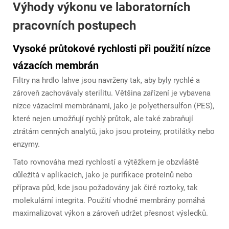
Výhody výkonu ve laboratorních
pracovních postupech
Vysoké průtokové rychlosti při použití nízce
vázacích membrán
Filtry na hrdlo lahve jsou navrženy tak, aby byly rychlé a
zároveň zachovávaly sterilitu. Většina zařízení je vybavena
nízce vázacími membránami, jako je polyethersulfon (PES),
které nejen umožňují rychlý průtok, ale také zabraňují
ztrátám cenných analytů, jako jsou proteiny, protilátky nebo
enzymy.
Tato rovnováha mezi rychlostí a výtěžkem je obzvláště
důležitá v aplikacích, jako je purifikace proteinů nebo
příprava půd, kde jsou požadovány jak čiré roztoky, tak
molekulární integrita. Použití vhodné membrány pomáhá
maximalizovat výkon a zároveň udržet přesnost výsledků.