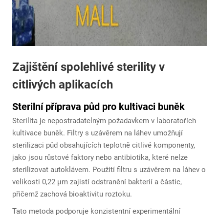
Zajištění spolehlivé sterility v
citlivých aplikacích
Sterilní příprava půd pro kultivaci buněk
Sterilita je nepostradatelným požadavkem v laboratořích
kultivace buněk. Filtry s uzávěrem na láhev umožňují
sterilizaci půd obsahujících teplotně citlivé komponenty,
jako jsou růstové faktory nebo antibiotika, které nelze
sterilizovat autoklávem. Použití filtru s uzávěrem na láhev o
velikosti 0,22 μm zajistí odstranění bakterií a částic,
přičemž zachová bioaktivitu roztoku.
Tato metoda podporuje konzistentní experimentální