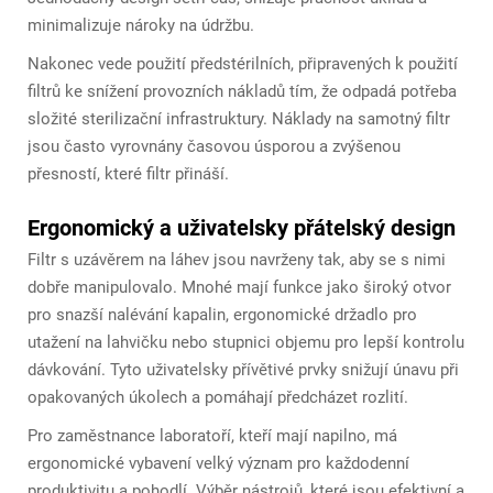
minimalizuje nároky na údržbu.
Nakonec vede použití předstérilních, připravených k použití
filtrů ke snížení provozních nákladů tím, že odpadá potřeba
složité sterilizační infrastruktury. Náklady na samotný filtr
jsou často vyrovnány časovou úsporou a zvýšenou
přesností, které filtr přináší.
Ergonomický a uživatelsky přátelský design
Filtr s uzávěrem na láhev jsou navrženy tak, aby se s nimi
dobře manipulovalo. Mnohé mají funkce jako široký otvor
pro snazší nalévání kapalin, ergonomické držadlo pro
utažení na lahvičku nebo stupnici objemu pro lepší kontrolu
dávkování. Tyto uživatelsky přívětivé prvky snižují únavu při
opakovaných úkolech a pomáhají předcházet rozlití.
Pro zaměstnance laboratoří, kteří mají napilno, má
ergonomické vybavení velký význam pro každodenní
produktivitu a pohodlí. Výběr nástrojů, které jsou efektivní a