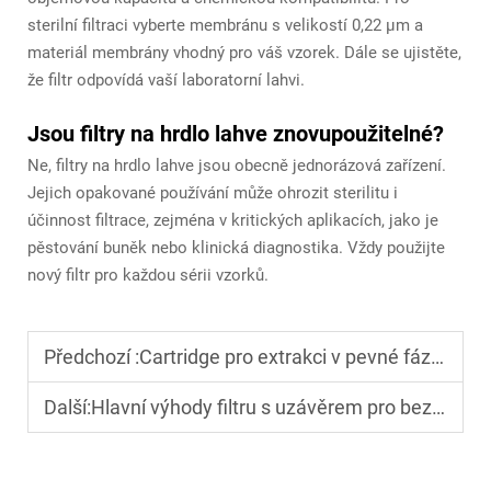
sterilní filtraci vyberte membránu s velikostí 0,22 μm a
materiál membrány vhodný pro váš vzorek. Dále se ujistěte,
že filtr odpovídá vaší laboratorní lahvi.
Jsou filtry na hrdlo lahve znovupoužitelné?
Ne, filtry na hrdlo lahve jsou obecně jednorázová zařízení.
Jejich opakované používání může ohrozit sterilitu i
účinnost filtrace, zejména v kritických aplikacích, jako je
pěstování buněk nebo klinická diagnostika. Vždy použijte
nový filtr pro každou sérii vzorků.
Předchozí :
Cartridge pro extrakci v pevné fázi: Zvyšte přesnost a efektivitu
Další:
Hlavní výhody filtru s uzávěrem pro bezpečnou a rychlou filtraci