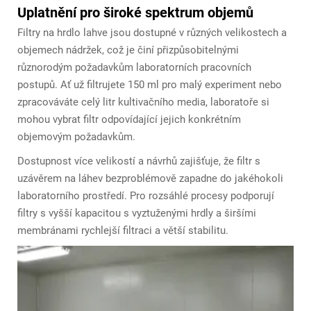
Uplatnění pro široké spektrum objemů
Filtry na hrdlo lahve jsou dostupné v různých velikostech a
objemech nádržek, což je činí přizpůsobitelnými
různorodým požadavkům laboratorních pracovních
postupů. Ať už filtrujete 150 ml pro malý experiment nebo
zpracováváte celý litr kultivačního media, laboratoře si
mohou vybrat filtr odpovídající jejich konkrétním
objemovým požadavkům.
Dostupnost více velikostí a návrhů zajišťuje, že filtr s
uzávěrem na láhev bezproblémově zapadne do jakéhokoli
laboratorního prostředí. Pro rozsáhlé procesy podporují
filtry s vyšší kapacitou s vyztuženými hrdly a širšími
membránami rychlejší filtraci a větší stabilitu.