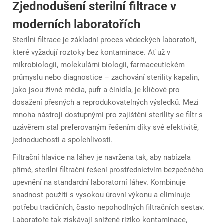
Zjednodušení sterilní filtrace v
moderních laboratořích
Sterilní filtrace je základní proces vědeckých laboratoří,
které vyžadují roztoky bez kontaminace. Ať už v
mikrobiologii, molekulární biologii, farmaceutickém
průmyslu nebo diagnostice – zachování sterility kapalin,
jako jsou živné média, pufr a činidla, je klíčové pro
dosažení přesných a reprodukovatelných výsledků. Mezi
mnoha nástroji dostupnými pro zajištění sterility se
filtr s
uzávěrem
stal preferovaným řešením díky své efektivitě,
jednoduchosti a spolehlivosti.
Filtrační hlavice na láhev je navržena tak, aby nabízela
přímé, sterilní filtrační řešení prostřednictvím bezpečného
upevnění na standardní laboratorní láhev. Kombinuje
snadnost použití s vysokou úrovní výkonu a eliminuje
potřebu tradičních, často nepohodlných filtračních sestav.
Laboratoře tak získávají snížené riziko kontaminace,