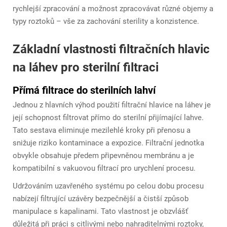
rychlejší zpracování a možnost zpracovávat různé objemy a
typy roztoků – vše za zachování sterility a konzistence.
Základní vlastnosti filtračních hlavic
na láhev pro sterilní filtraci
Přímá filtrace do sterilních lahví
Jednou z hlavních výhod použití filtrační hlavice na láhev je
její schopnost filtrovat přímo do sterilní přijímající lahve.
Tato sestava eliminuje mezilehlé kroky při přenosu a
snižuje riziko kontaminace a expozice. Filtrační jednotka
obvykle obsahuje předem připevněnou membránu a je
kompatibilní s vakuovou filtrací pro urychlení procesu.
Udržováním uzavřeného systému po celou dobu procesu
nabízejí filtrující uzávěry bezpečnější a čistší způsob
manipulace s kapalinami. Tato vlastnost je obzvlášť
důležitá při práci s citlivými nebo nahraditelnými roztoky,