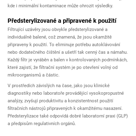
kde i minimální kontaminace může ohrozit výsledky.
Předsterylizované a připravené k použití
Filtrující uzávěry jsou obvykle předsterylizované a
individuálně balené, což znamená, že jsou okamžitě
připraveny k použití. To eliminuje potřebu autoklávování
nebo dodatečného čištění a ušetří tak cenný čas a námahu.
Každý filtr je vyráběn a balen v kontrolovaných podmínkách,
které zajistí, že filtrační systém je po otevření volný od
mikroorganismů a částic.
V prostředích závislých na čase, jako jsou klinické
diagnostiky nebo laboratoře provádějící vysokopropustné
analýzy, zvyšují produktivitu a konzistentnost použití
filtračních nástrojů připravených k okamžitému nasazení.
Předsterylizace také odpovídá dobré laboratorní praxi (GLP)
a předpisům regulativních orgánů.