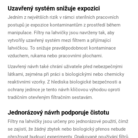
Uzavřený systém snižuje expozici
Jedním z největších rizik v rámci sterilních pracovních
postupů je expozice kontaminantům z prostředí během
manipulace. Filtry na lahvičky jsou navrženy tak, aby
vytvořily uzavřený systém mezi filtrem a přijímající
lahvičkou. To snižuje pravděpodobnost kontaminace
vzduchem, rukama nebo pracovními plochami.
Uzavřený návrh také chrání uživatele před nebezpečnými
látkami, zejména při práci s biologickými nebo chemicky
reaktivními vzorky. Z hlediska biologické bezpečnosti a
ochrany jedince je tento návrh klíčovou výhodou oproti
tradičním otevřeným filtračním sestavám.
Jednorázový návrh podporuje čistotu
Filtry na lahvičky jsou určeny pro jednorázové použití, čímž
se zajistí, že žádný zbytek nebo biologický přenos nebude
ohrožovat budoucí experimenty. Opakované používání filtrů,