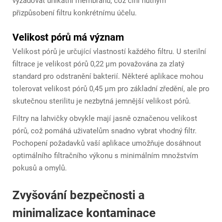
vyžadovat unikátní membránu, což činí nutným
přizpůsobení filtru konkrétnímu účelu.
Velikost pórů má význam
Velikost pórů je určující vlastností každého filtru. U sterilní
filtrace je velikost pórů 0,22 μm považována za zlatý
standard pro odstranění bakterií. Některé aplikace mohou
tolerovat velikost pórů 0,45 μm pro základní zředění, ale pro
skutečnou sterilitu je nezbytná jemnější velikost pórů.
Filtry na lahvičky obvykle mají jasně označenou velikost
pórů, což pomáhá uživatelům snadno vybrat vhodný filtr.
Pochopení požadavků vaší aplikace umožňuje dosáhnout
optimálního filtračního výkonu s minimálním množstvím
pokusů a omylů.
Zvyšování bezpečnosti a
minimalizace kontaminace