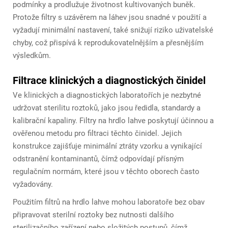
podmínky a prodlužuje životnost kultivovaných buněk.
Protože filtry s uzávěrem na láhev jsou snadné v použití a
vyžadují minimální nastavení, také snižují riziko uživatelské
chyby, což přispívá k reprodukovatelnějším a přesnějším
výsledkům.
Filtrace klinických a diagnostických činidel
Ve klinických a diagnostických laboratořích je nezbytné
udržovat sterilitu roztoků, jako jsou ředidla, standardy a
kalibrační kapaliny. Filtry na hrdlo lahve poskytují účinnou a
ověřenou metodu pro filtraci těchto činidel. Jejich
konstrukce zajišťuje minimální ztráty vzorku a vynikající
odstranění kontaminantů, čímž odpovídají přísným
regulačním normám, které jsou v těchto oborech často
vyžadovány.
Použitím filtrů na hrdlo lahve mohou laboratoře bez obav
připravovat sterilní roztoky bez nutnosti dalšího
sterilizačního zařízení nebo složitých postupů, čímž