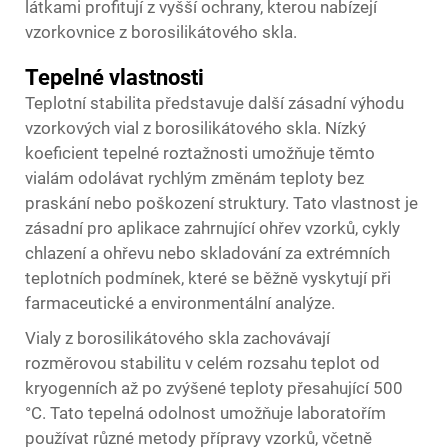
látkami profitují z vyšší ochrany, kterou nabízejí
vzorkovnice z borosilikátového skla.
Tepelné vlastnosti
Teplotní stabilita představuje další zásadní výhodu
vzorkových vial z borosilikátového skla. Nízký
koeficient tepelné roztažnosti umožňuje těmto
vialám odolávat rychlým změnám teploty bez
praskání nebo poškození struktury. Tato vlastnost je
zásadní pro aplikace zahrnující ohřev vzorků, cykly
chlazení a ohřevu nebo skladování za extrémních
teplotních podmínek, které se běžně vyskytují při
farmaceutické a environmentální analýze.
Vialy z borosilikátového skla zachovávají
rozměrovou stabilitu v celém rozsahu teplot od
kryogenních až po zvýšené teploty přesahující 500
°C. Tato tepelná odolnost umožňuje laboratořím
používat různé metody přípravy vzorků, včetně