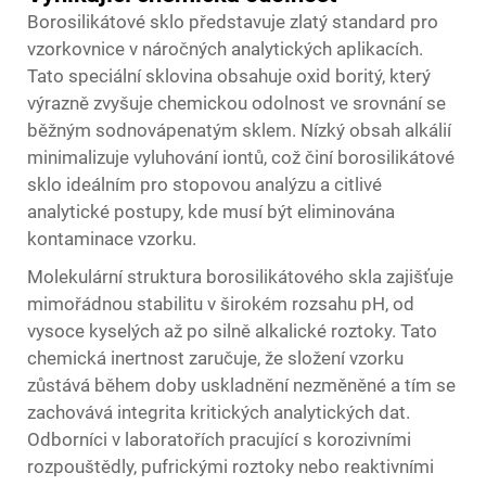
Borosilikátové sklo představuje zlatý standard pro
vzorkovnice v náročných analytických aplikacích.
Tato speciální sklovina obsahuje oxid boritý, který
výrazně zvyšuje chemickou odolnost ve srovnání se
běžným sodnovápenatým sklem. Nízký obsah alkálií
minimalizuje vyluhování iontů, což činí borosilikátové
sklo ideálním pro stopovou analýzu a citlivé
analytické postupy, kde musí být eliminována
kontaminace vzorku.
Molekulární struktura borosilikátového skla zajišťuje
mimořádnou stabilitu v širokém rozsahu pH, od
vysoce kyselých až po silně alkalické roztoky. Tato
chemická inertnost zaručuje, že složení vzorku
zůstává během doby uskladnění nezměněné a tím se
zachovává integrita kritických analytických dat.
Odborníci v laboratořích pracující s korozivními
rozpouštědly, pufrickými roztoky nebo reaktivními