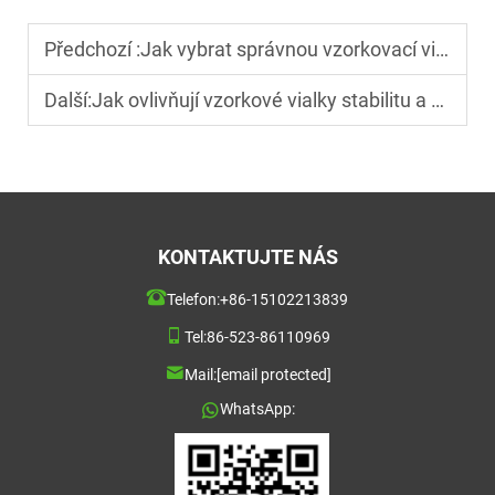
Předchozí :
Jak vybrat správnou vzorkovací vialku pro chromatografii?
Další:
Jak ovlivňují vzorkové vialky stabilitu a čistotu uchovávaných vzorků?
KONTAKTUJTE NÁS
Telefon:
+86-15102213839
Tel:
86-523-86110969
Mail:
[email protected]
WhatsApp: