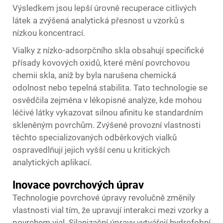
Výsledkem jsou lepší úrovně recupe­race citlivých
látek a zvýšená analytická přesnost u vzorků s
nízkou koncentrací.
Vialky z nízko-adsorpčního skla obsahují specifické
přísady kovových oxidů, které mění povrchovou
chemii skla, aniž by byla narušena chemická
odolnost nebo tepelná stabilita. Tato technologie se
osvědčila zejména v lékopisné analýze, kde mohou
léčivé látky vykazovat silnou afinitu ke standardním
skleněným povrchům. Zvýšené provozní vlastnosti
těchto specializovaných odběrkových vialků
ospravedlňují jejich vyšší cenu u kritických
analytických aplikací.
Inovace povrchových úprav
Technologie povrchové úpravy revolučně změnily
vlastnosti vial tím, že upravují interakci mezi vzorky a
povrchem vial. Silanizační úpravy vytvářejí hydrofobní