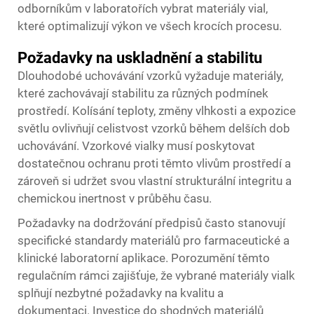
odborníkům v laboratořích vybrat materiály vial,
které optimalizují výkon ve všech krocích procesu.
Požadavky na uskladnění a stabilitu
Dlouhodobé uchovávání vzorků vyžaduje materiály,
které zachovávají stabilitu za různých podmínek
prostředí. Kolísání teploty, změny vlhkosti a expozice
světlu ovlivňují celistvost vzorků během delších dob
uchovávání. Vzorkové vialky musí poskytovat
dostatečnou ochranu proti těmto vlivům prostředí a
zároveň si udržet svou vlastní strukturální integritu a
chemickou inertnost v průběhu času.
Požadavky na dodržování předpisů často stanovují
specifické standardy materiálů pro farmaceutické a
klinické laboratorní aplikace. Porozumění těmto
regulačním rámci zajišťuje, že vybrané materiály vialk
splňují nezbytné požadavky na kvalitu a
dokumentaci. Investice do shodných materiálů