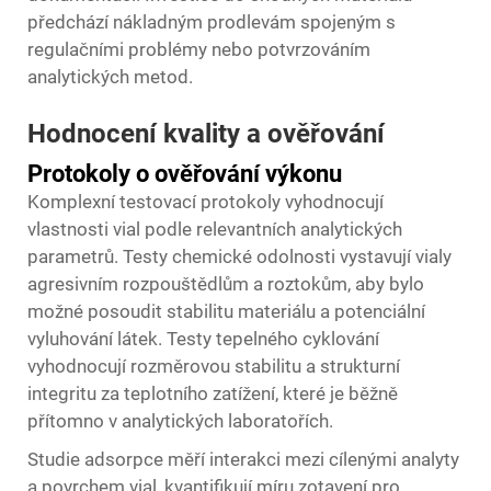
předchází nákladným prodlevám spojeným s
regulačními problémy nebo potvrzováním
analytických metod.
Hodnocení kvality a ověřování
Protokoly o ověřování výkonu
Komplexní testovací protokoly vyhodnocují
vlastnosti vial podle relevantních analytických
parametrů. Testy chemické odolnosti vystavují vialy
agresivním rozpouštědlům a roztokům, aby bylo
možné posoudit stabilitu materiálu a potenciální
vyluhování látek. Testy tepelného cyklování
vyhodnocují rozměrovou stabilitu a strukturní
integritu za teplotního zatížení, které je běžně
přítomno v analytických laboratořích.
Studie adsorpce měří interakci mezi cílenými analyty
a povrchem vial, kvantifikují míru zotavení pro