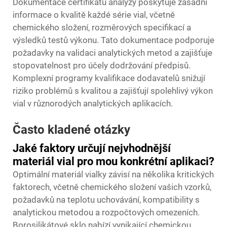
Dokumentace certifikátu analýzy poskytuje zásadní
informace o kvalitě každé série vial, včetně
chemického složení, rozměrových specifikací a
výsledků testů výkonu. Tato dokumentace podporuje
požadavky na validaci analytických metod a zajišťuje
stopovatelnost pro účely dodržování předpisů.
Komplexní programy kvalifikace dodavatelů snižují
riziko problémů s kvalitou a zajišťují spolehlivý výkon
vial v různorodých analytických aplikacích.
Často kladené otázky
Jaké faktory určují nejvhodnější
materiál vial pro mou konkrétní aplikaci?
Optimální materiál vialky závisí na několika kritických
faktorech, včetně chemického složení vašich vzorků,
požadavků na teplotu uchovávání, kompatibility s
analytickou metodou a rozpočtových omezeních.
Borosilikátové sklo nabízí vynikající chemickou