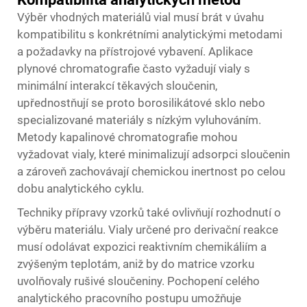
Výběr vhodných materiálů vial musí brát v úvahu
kompatibilitu s konkrétními analytickými metodami
a požadavky na přístrojové vybavení. Aplikace
plynové chromatografie často vyžadují vialy s
minimální interakcí těkavých sloučenin,
upřednostňují se proto borosilikátové sklo nebo
specializované materiály s nízkým vyluhováním.
Metody kapalinové chromatografie mohou
vyžadovat vialy, které minimalizují adsorpci sloučenin
a zároveň zachovávají chemickou inertnost po celou
dobu analytického cyklu.
Techniky přípravy vzorků také ovlivňují rozhodnutí o
výběru materiálu. Vialy určené pro derivační reakce
musí odolávat expozici reaktivním chemikáliím a
zvýšeným teplotám, aniž by do matrice vzorku
uvolňovaly rušivé sloučeniny. Pochopení celého
analytického pracovního postupu umožňuje