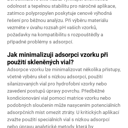
odolnost a tepelnou stabilitu pro náročné aplikace,
zatímco polypropylen poskytuje cenově výhodná
řešení pro běžnou analýzu. Při výběru materiálu
vezměte v úvahu rozsah pH vašich vzorků,
požadavky na kompatibilitu s rozpouštědly a
případné problémy s adsorpcí.
Jak minimalizuji adsorpci vzorku při
použití skleněných vial?
Adsorpce vzorku lze minimalizovat několika přístupy,
včetně výběru skel s nízkou adsorpcí, použití
silanizovaných vial pro hydrofobní vzorky nebo
zavedení postupů úpravy povrchu. Předběžné
kondicionování vial pomocí matrice vzorku nebo
podobných sloučenin může nasycením potenciálních
adsorpčních míst omezit ztráty. U kritických aplikací
zvažte použití speciálních vial s nízkou adsorpcí
nebo úpravu analytické metody, která by