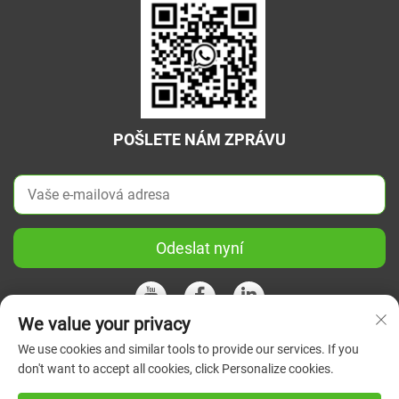
POŠLETE NÁM ZPRÁVU
Odeslat nyní
We value your privacy
We use cookies and similar tools to provide our services. If you
Copyright © 2026 China Jiangsu Green Union Science
don't want to accept all cookies, click Personalize cookies.
Instrument Co., Ltd. Všechna práva vyhrazena.
Zásady