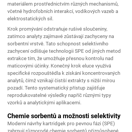
materiálem prostřednictvím různých mechanismů,
včetně hydrofobních interakcí, vodíkových vazeb a
elektrostatických sil.
Krok promývání odstraňuje rušivé sloučeniny,
zatímco analyty zajímavé zůstávají zachyceny na
sorbentní vrstvě. Tato schopnost selektivního
zachycení odlišuje technologii SPE od jiných metod
extrakce tím, že umožňuje přesnou kontrolu nad
maticovými účinky. Konečný krok eluce využívá
specifické rozpouštědla k získání koncentrovaných
analytů, čímž vznikají čistší extrakty s nižší mírou
pozadí. Tento systematický přístup zajišťuje
reprodukovatelné výsledky napříč různými typy
vzorků a analytickými aplikacemi.
Chemie sorbentů a možnosti selektivity
Moderní návrhy kartridgek pro pevnou fázi (SPE)
zahrnují různorodé chemie sorbentů přizpůsobené