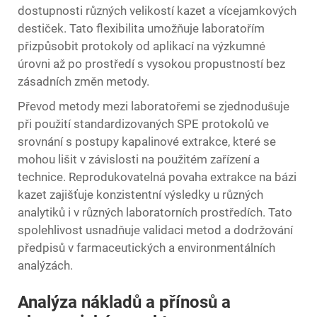
dostupnosti různých velikostí kazet a vícejamkových
destiček. Tato flexibilita umožňuje laboratořím
přizpůsobit protokoly od aplikací na výzkumné
úrovni až po prostředí s vysokou propustností bez
zásadních změn metody.
Převod metody mezi laboratořemi se zjednodušuje
při použití standardizovaných SPE protokolů ve
srovnání s postupy kapalinové extrakce, které se
mohou lišit v závislosti na použitém zařízení a
technice. Reprodukovatelná povaha extrakce na bázi
kazet zajišťuje konzistentní výsledky u různých
analytiků i v různých laboratorních prostředích. Tato
spolehlivost usnadňuje validaci metod a dodržování
předpisů v farmaceutických a environmentálních
analýzách.
Analýza nákladů a přínosů a