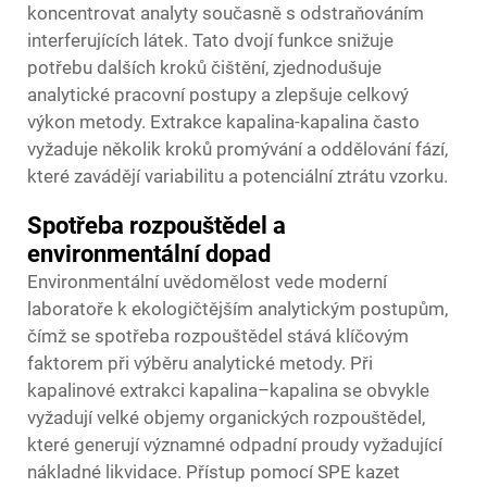
koncentrovat analyty současně s odstraňováním
interferujících látek. Tato dvojí funkce snižuje
potřebu dalších kroků čištění, zjednodušuje
analytické pracovní postupy a zlepšuje celkový
výkon metody. Extrakce kapalina-kapalina často
vyžaduje několik kroků promývání a oddělování fází,
které zavádějí variabilitu a potenciální ztrátu vzorku.
Spotřeba rozpouštědel a
environmentální dopad
Environmentální uvědomělost vede moderní
laboratoře k ekologičtějším analytickým postupům,
čímž se spotřeba rozpouštědel stává klíčovým
faktorem při výběru analytické metody. Při
kapalinové extrakci kapalina–kapalina se obvykle
vyžadují velké objemy organických rozpouštědel,
které generují významné odpadní proudy vyžadující
nákladné likvidace. Přístup pomocí SPE kazet