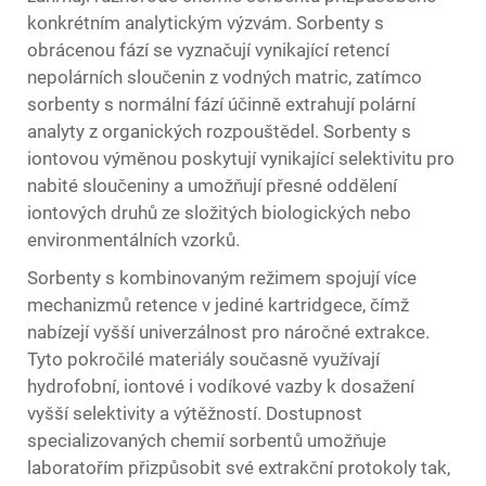
konkrétním analytickým výzvám. Sorbenty s
obrácenou fází se vyznačují vynikající retencí
nepolárních sloučenin z vodných matric, zatímco
sorbenty s normální fází účinně extrahují polární
analyty z organických rozpouštědel. Sorbenty s
iontovou výměnou poskytují vynikající selektivitu pro
nabité sloučeniny a umožňují přesné oddělení
iontových druhů ze složitých biologických nebo
environmentálních vzorků.
Sorbenty s kombinovaným režimem spojují více
mechanizmů retence v jediné kartridgece, čímž
nabízejí vyšší univerzálnost pro náročné extrakce.
Tyto pokročilé materiály současně využívají
hydrofobní, iontové i vodíkové vazby k dosažení
vyšší selektivity a výtěžností. Dostupnost
specializovaných chemií sorbentů umožňuje
laboratořím přizpůsobit své extrakční protokoly tak,