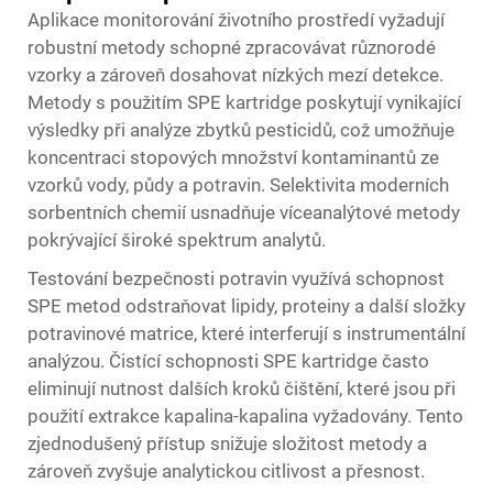
Aplikace monitorování životního prostředí vyžadují
robustní metody schopné zpracovávat různorodé
vzorky a zároveň dosahovat nízkých mezí detekce.
Metody s použitím SPE kartridge poskytují vynikající
výsledky při analýze zbytků pesticidů, což umožňuje
koncentraci stopových množství kontaminantů ze
vzorků vody, půdy a potravin. Selektivita moderních
sorbentních chemií usnadňuje víceanalýtové metody
pokrývající široké spektrum analytů.
Testování bezpečnosti potravin využívá schopnost
SPE metod odstraňovat lipidy, proteiny a další složky
potravinové matrice, které interferují s instrumentální
analýzou. Čistící schopnosti SPE kartridge často
eliminují nutnost dalších kroků čištění, které jsou při
použití extrakce kapalina-kapalina vyžadovány. Tento
zjednodušený přístup snižuje složitost metody a
zároveň zvyšuje analytickou citlivost a přesnost.