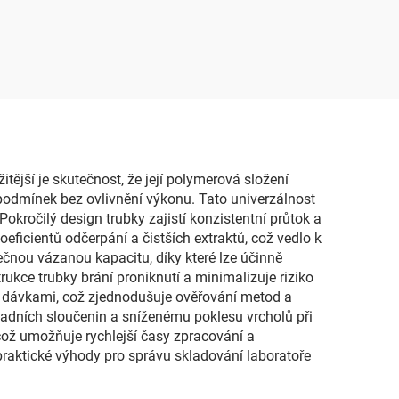
tější je skutečnost, že její polymerová složení
podmínek bez ovlivnění výkonu. Tato univerzálnost
okročilý design trubky zajistí konzistentní průtok a
oeficientů odčerpání a čistších extraktů, což vedlo k
nou vázanou kapacitu, díky které lze účinně
ukce trubky brání proniknutí a minimalizuje riziko
ezi dávkami, což zjednodušuje ověřování metod a
kladních sloučenin a sníženému poklesu vrcholů při
což umožňuje rychlejší časy zpracování a
praktické výhody pro správu skladování laboratoře