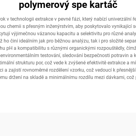
polymerový spe kartáč
 technologii extrakce v pevné fázi, který nabízí univerzální řeš
ou chemii s přesným inženýrstvím, aby poskytovalo vynikající s
ytují výjimečnou vázanou kapacitu a selektivitu pro různé anal
ž ho činí ideálním jak pro běžnou analýzu, tak i pro složité sepa
 pH a kompatibilitu s různými organickými rozpouštědly, čímž z
environmentálním testování, sledování bezpečnosti potravin a kl
timální strukturu por, což vede k zvýšené efektivitě extrakce a 
aci a zajistí rovnoměrné rozdělení vzorku, což vedoucí k přesn
mu držení na skladě a minimálnímu rozdílu mezi dávkami, což 