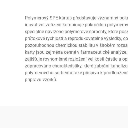
Polymerový SPE kártus představuje významný pokrok v
inovativní zařízení kombinuje pokročilou polymerov
speciálně navržené polymerové sorbenty, které posk
průtokové rychlosti a reprodukovatelné výsledky, co
pozoruhodnou chemickou stabilitu v širokém rozsahu
karty jsou zejména cenné v farmaceutické analýze, 
zajišťuje rovnoměrné rozložení velikosti částic a op
zapracováno charakteristiky, které zabrání kanaliz
polymerového sorbentu také přispívá k prodloužené
přípravu vzorků.