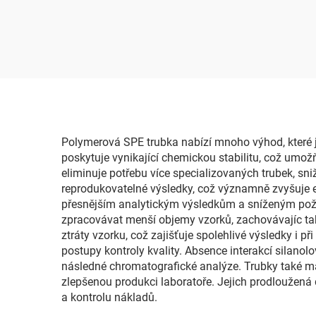
Polymerová SPE trubka nabízí mnoho výhod, které ji 
poskytuje vynikající chemickou stabilitu, což umo
eliminuje potřebu více specializovaných trubek, sni
reprodukovatelné výsledky, což významně zvyšuje efek
přesnějším analytickým výsledkům a sníženým poža
zpracovávat menší objemy vzorků, zachovávajíc tak 
ztráty vzorku, což zajišťuje spolehlivé výsledky i 
postupy kontroly kvality. Absence interakcí silanol
následné chromatografické analýze. Trubky také maj
zlepšenou produkci laboratoře. Jejich prodloužená 
a kontrolu nákladů.