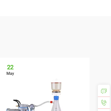
22
May