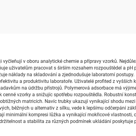
vyčleňují v oboru analytické chemie a přípravy vzorků. Nejdůleži
žňuje uživatelům pracovat s širším rozsahem rozpouštědel a pH 
žuje náklady na skladování a zjednodušuje laboratorní postupy. P
tivitu a produktivitu laboratoře. Uživatelé profited z vyšších k
davkům na údržbu přístrojů. Polymerová adsorbace má výjimeč
cenné vzorky a snižujíc spotřebu rozpouštědla. Robustní konstr
při obtížných matricích. Navíc trubky ukazují vynikající shodu m
ových, běžných u alternativ z sílku, vede k lepšímu odčerpání zá
í minimální kompresi lůžka a vynikající mokřicové vlastnosti, 
držitelnost a stabilita za různých podmínek ukládání poskytuje 