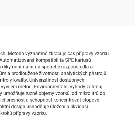
ořích. Metoda významně zkracuje čas přípravy vzorku
ů. Automatizovaná kompatibilita SPE kartusů
a díky minimálnímu spotřebě rozpouštědla a
m a prodloužené životnosti analytických přístrojů.
troly kvality. Univerzálnost dostupných
 vyvíjení metod. Environmentální výhody zahrnují
y umožňuje různé objemy vzorků, od mikrolitrů do
jící přesnost a schopnost koncentrovat stopové
aktní design usnadňuje úložení a likvidaci.
kroků přípravy vzorku.