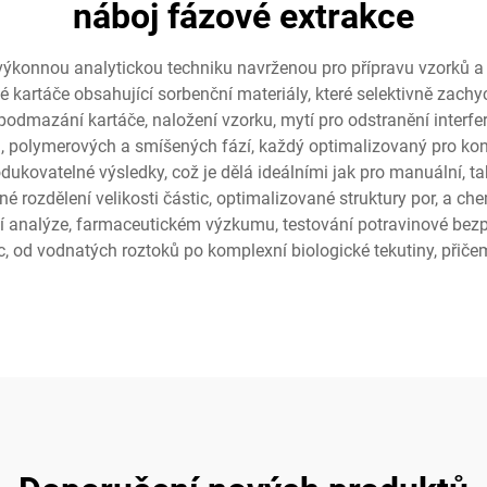
náboj fázové extrakce
výkonnou analytickou techniku navrženou pro přípravu vzorků a 
kartáče obsahující sorbenční materiály, které selektivně zachyc
 podmazání kartáče, naložení vzorku, mytí pro odstranění interfe
h, polymerových a smíšených fází, každý optimalizovaný pro konk
odukovatelné výsledky, což je dělá ideálními jak pro manuální,
é rozdělení velikosti částic, optimalizované struktury por, a che
í analýze, farmaceutickém výzkumu, testování potravinové bezpe
 od vodnatých roztoků po komplexní biologické tekutiny, přiče