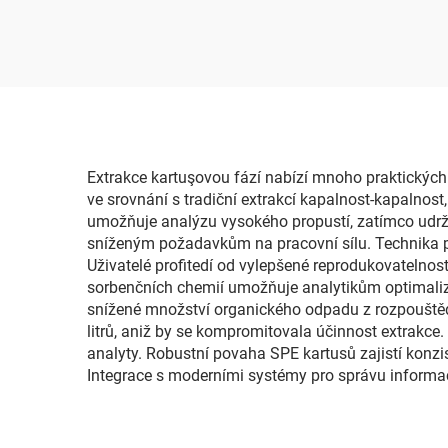
Extrakce kartuşovou fází nabízí mnoho praktických 
ve srovnání s tradiční extrakcí kapalnost-kapalnos
umožňuje analýzu vysokého propustí, zatímco udrž
sníženým požadavkům na pracovní sílu. Technika po
Uživatelé profitedí od vylepšené reprodukovatelno
sorbenčních chemií umožňuje analytikům optimalizo
snížené množství organického odpadu z rozpouštěd
litrů, aniž by se kompromitovala účinnost extrakce
analyty. Robustní povaha SPE kartusů zajistí konzis
Integrace s moderními systémy pro správu informac