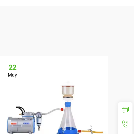
22
May