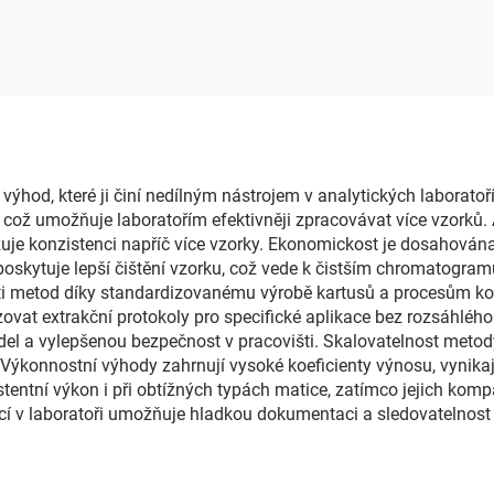
výhod, které ji činí nedílným nástrojem v analytických laborat
t, což umožňuje laboratořím efektivněji zpracovávat více vzork
uje konzistenci napříč více vzorky. Ekonomickost je dosahován
skytuje lepší čištění vzorku, což vede k čistším chromatogramů
sti metod díky standardizovanému výrobě kartusů a procesům kon
vat extrakční protokoly pro specifické aplikace bez rozsáhlého
el a vylepšenou bezpečnost v pracovišti. Skalovatelnost metod
. Výkonnostní výhody zahrnují vysoké koeficienty výnosu, vynika
tentní výkon i při obtížných typách matice, zatímco jejich komp
í v laboratoři umožňuje hladkou dokumentaci a sledovatelnost 