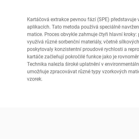
Kartáčová extrakce pevnou fází (SPE) představuje 
aplikacích. Tato metoda používá speciálně navržené 
matice. Proces obvykle zahrnuje čtyři hlavní kroky:
využívá různé sorbenční materiály, včetně sílkovýc
poskytovaly konzistentní proudové rychlosti a repr
kartáče začleňují pokročilé funkce jako je rovnoměrn
Technika nalezla široké uplatnění v environmentáln
umožňuje zpracovávat různé typy vzorkových matic,
vzorek.