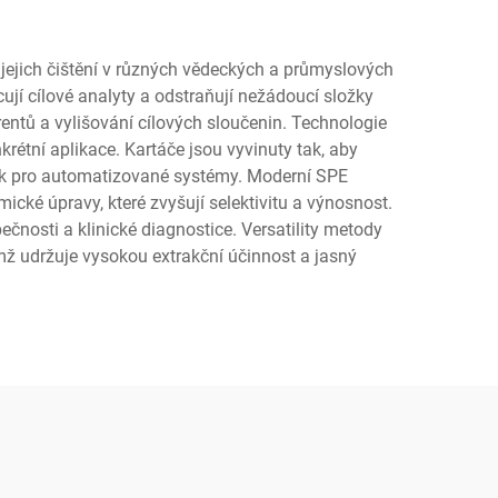
jejich čištění v různých vědeckých a průmyslových
ují cílové analyty a odstraňují nežádoucí složky
rentů a vylišování cílových sloučenin. Technologie
rétní aplikace. Kartáče jsou vyvinuty tak, aby
 tak pro automatizované systémy. Moderní SPE
mické úpravy, které zvyšují selektivitu a výnosnost.
čnosti a klinické diagnostice. Versatility metody
mž udržuje vysokou extrakční účinnost a jasný