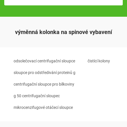
výměnná kolonka na spinové vybavení
odsolečovací centrifugační sloupce
čistící kolony
sloupce pro odstředivání proteinů g
centrifugační sloupce pro bílkoviny
g 50 centrifugační sloupec
mikrocenzifugové otáčecí sloupce