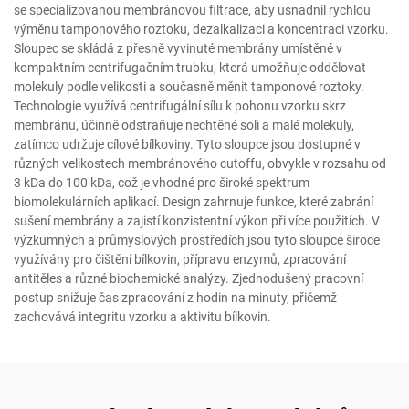
se specializovanou membránovou filtrace, aby usnadnil rychlou
výměnu tamponového roztoku, dezalkalizaci a koncentraci vzorku.
Sloupec se skládá z přesně vyvinuté membrány umístěné v
kompaktním centrifugačním trubku, která umožňuje oddělovat
molekuly podle velikosti a současně měnit tamponové roztoky.
Technologie využívá centrifugální sílu k pohonu vzorku skrz
membránu, účinně odstraňuje nechtěné soli a malé molekuly,
zatímco udržuje cílové bílkoviny. Tyto sloupce jsou dostupné v
různých velikostech membránového cutoffu, obvykle v rozsahu od
3 kDa do 100 kDa, což je vhodné pro široké spektrum
biomolekulárních aplikací. Design zahrnuje funkce, které zabrání
sušení membrány a zajistí konzistentní výkon při více použitích. V
výzkumných a průmyslových prostředích jsou tyto sloupce široce
využívány pro čištění bílkovin, přípravu enzymů, zpracování
antitěles a různé biochemické analýzy. Zjednodušený pracovní
postup snižuje čas zpracování z hodin na minuty, přičemž
zachovává integritu vzorku a aktivitu bílkovin.