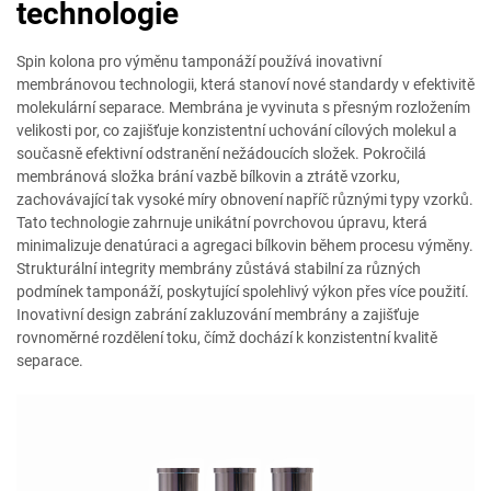
technologie
Spin kolona pro výměnu tamponáží používá inovativní
membránovou technologii, která stanoví nové standardy v efektivitě
molekulární separace. Membrána je vyvinuta s přesným rozložením
velikosti por, co zajišťuje konzistentní uchování cílových molekul a
současně efektivní odstranění nežádoucích složek. Pokročilá
membránová složka brání vazbě bílkovin a ztrátě vzorku,
zachovávající tak vysoké míry obnovení napříč různými typy vzorků.
Tato technologie zahrnuje unikátní povrchovou úpravu, která
minimalizuje denatúraci a agregaci bílkovin během procesu výměny.
Strukturální integrity membrány zůstává stabilní za různých
podmínek tamponáží, poskytující spolehlivý výkon přes více použití.
Inovativní design zabrání zakluzování membrány a zajišťuje
rovnoměrné rozdělení toku, čímž dochází k konzistentní kvalitě
separace.