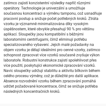
zatímco zajistí konzistentní výsledky napříč různými
operátory. Technologie je univerzální a umožňuje
současnou koncentraci a výměnu tamponu, což usnadňuje
pracovní postup a snižuje počet potřebných kroků. Ztráta
vzorku je významně minimalizována díky vysokým
úspěšnostem, které obvykle přesahují 90 % pro většinu
aplikací. Sloupečky jsou kompatibilní s běžnými
laboratorními centrifugami, čímž eliminují potřebu
specializovaného vybavení. Jejich malé požadavky na
objem vzorku je dělají ideálními pro cenné vzorky, zatímco
schopnost zpracovat více vzorků současně zvyšuje výkon
laboratoře. Robustní konstrukce zajistí spolehlivost přes
více použití, poskytující ekonomické zpracování vzorků.
Navíc sloupečky udržují stabilitu a aktivitu bílkovin během
celého procesu výměny, což je důležité pro další aplikace.
Absence rozvodnění vzorku během zpracování pomáhá
udržet požadované koncentrace, čímž se snižuje potřeba
následných koncentračních kroků.