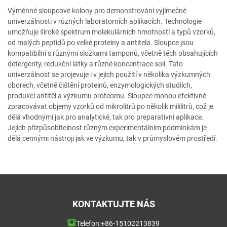
Výměnné sloupcové kolony pro demonstrování vyjímečné
univerzálnosti v různých laboratorních aplikacích. Technologie
umožňuje široké spektrum molekulárních hmotností a typů vzorků,
od malých peptidů po velké proteiny a antitela. Sloupce jsou
kompatibilní s různými složkami tamponů, včetně těch obsahujících
detergenty, redukční látky a různé koncentrace solí. Tato
univerzálnost se projevuje i v jejich použití v několika výzkumných
oborech, včetně čištění proteinů, enzymologických studiích,
produkci antitěl a výzkumu proteomu. Sloupce mohou efektivně
zpracovávat objemy vzorků od mikrolitrů po několik mililitrů, což je
dělá vhodnými jak pro analytické, tak pro preparativní aplikace.
Jejich přizpůsobitelnost různým experimentálním podmínkám je
dělá cennými nástroji jak ve výzkumu, tak v průmyslovém prostředí.
KONTAKTUJTE NÁS
Telefon:
+86-15102213839