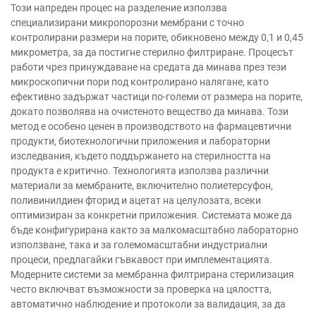
Този напреден процес на разделение използва
специализирани микропорозни мембрани с точно
контролирани размери на порите, обикновено между 0,1 и 0,45
микрометра, за да постигне стерилно филтриране. Процесът
работи чрез принуждаване на средата да минава през тези
микроскопични пори под контролирано налягане, като
ефективно задържат частици по-големи от размера на порите,
докато позволява на очистеното вещество да минава. Този
метод е особено ценен в производството на фармацевтични
продукти, биотехнологични приложения и лабораторни
изследвания, където поддържането на стерилността на
продукта е критично. Технологията използва различни
материали за мембраните, включително полиетерсуфон,
поливинилдиен фторид и ацетат на целулозата, всеки
оптимизиран за конкретни приложения. Системата може да
бъде конфигурирана както за малкомасштабно лабораторно
използване, така и за големомасштабни индустриални
процеси, предлагайки гъвкавост при имплементацията.
Модерните системи за мембранна филтрирана стерилизация
често включват възможности за проверка на цялостта,
автоматично наблюдение и протоколи за валидация, за да