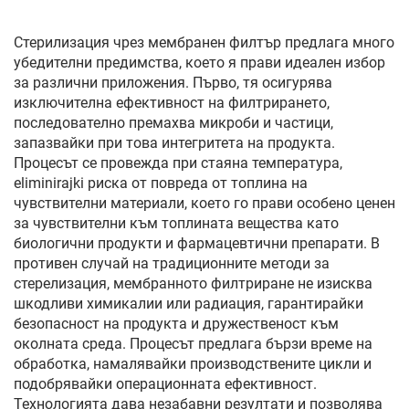
Стерилизация чрез мембранен филтър предлага много
убедителни предимства, което я прави идеален избор
за различни приложения. Първо, тя осигурява
изключителна ефективност на филтрирането,
последователно премахва микроби и частици,
запазвайки при това интегритета на продукта.
Процесът се провежда при стаяна температура,
eliminirajki риска от повреда от топлина на
чувствителни материали, което го прави особено ценен
за чувствителни към топлината вещества като
биологични продукти и фармацевтични препарати. В
противен случай на традиционните методи за
стерелизация, мембранното филтриране не изисква
шкодливи химикалии или радиация, гарантирайки
безопасност на продукта и дружественост към
околната среда. Процесът предлага бързи време на
обработка, намалявайки производствените цикли и
подобрявайки операционната ефективност.
Технологията дава незабавни резултати и позволява