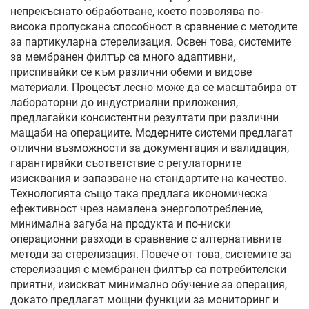
непрекъснато обработване, което позволява по-
висока пропускана способност в сравнение с методите
за партикуларна стерелизация. Освен това, системите
за мембранен филтър са много адаптивни,
приспивайки се към различни обеми и видове
материали. Процесът лесно може да се масштабира от
лабораторни до индустриални приложения,
предлагайки консистентни резултати при различни
мащаби на операциите. Модерните системи предлагат
отлични възможности за документация и валидация,
гарантирайки съответствие с регулаторните
изисквания и запазване на стандартите на качество.
Технологията също така предлага икономическа
ефективност чрез намалена энергопотребление,
минимална загуба на продукта и по-ниски
операционни разходи в сравнение с алтернативните
методи за стерелизация. Повече от това, системите за
стерелизация с мембранен филтър са потребителски
приятни, изискват минимално обучение за операция,
докато предлагат мощни функции за мониторинг и