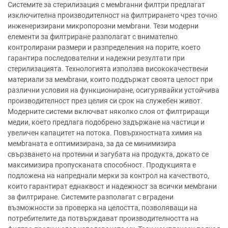
Системите за стерилизация с мемbrанни филтри предлагат
изключителна производителност на филтрирането чрез точно
инженеризирани микропорозни мемbrани. Тези модерни
елементи за филтриране разполагат с внимателно
контролирани размери и разпределения на порите, което
гарантира последователни и надежни резултати при
стерилизацията. Технологията използва висококачествени
материали за мемbrани, които поддържат своята целост при
различни условия на функциониране, осигурявайки устойчива
производителност през целия си срок на служебен живот.
Модерните системи включват няколко слоя от филтриращи
медии, което предлага подобрено задържане на частици и
увеличен капацитет на потока. Повърхностната химия на
мемbrаната е оптимизирана, за да се минимизира
свързването на протеини и загубата на продукта, докато се
максимизира пропусканата способност. Продукцията е
подложена на напреднали мерки за контрол на качеството,
които гарантират еднаквост и надежност за всички мемbrани
за филтриране. Системите разполагат с вградени
възможности за проверка на целостта, позволяващи на
потребителите да потвърждават производителността на