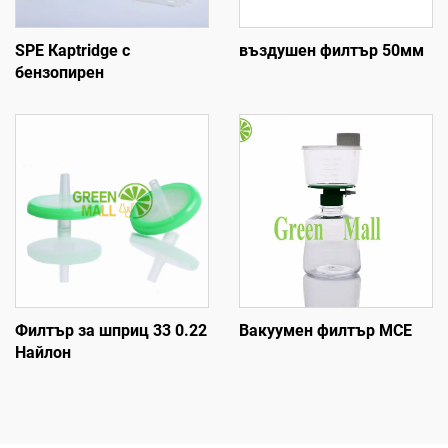
SPE Карtridge с
въздушен филтър 50мм
бензопирен
Филтър за шприц 33 0.22
Вакуумен филтър MCE
Найлон