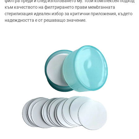
филтра преди и след използването му. Този комплексен подход
към качеството на филтрирането прави мемbrанната
стерилизация идеален избор за критични приложения, където
надеждността е от решаващо значение.