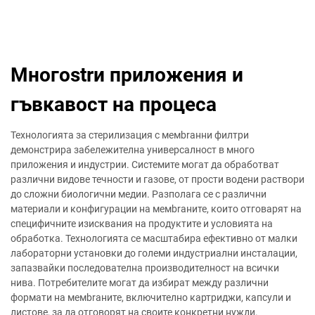
Многоstrи приложения и
гъвкавост на процеса
Технологията за стерилизация с мемbrанни филтри
демонстрира забележителна универсалност в много
приложения и индустрии. Системите могат да обработват
различни видове течности и газове, от прости водени раствори
до сложни биологични медии. Разполага се с различни
материали и конфигурации на мемbrаните, които отговарят на
специфичните изисквания на продуктите и условията на
обработка. Технологията се масштабира ефективно от малки
лабораторни установки до големи индустриални инсталации,
запазвайки последователна производителност на всички
нива. Потребителите могат да избират между различни
формати на мемbrаните, включително картриджи, капсули и
листове, за да отговорят на своите конкретни нужди.