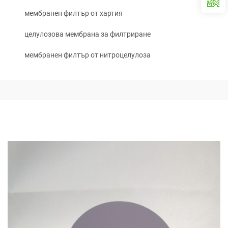
мембранен филтър от хартия
целулозова мембрана за филтриране
мембранен филтър от нитроцелулоза