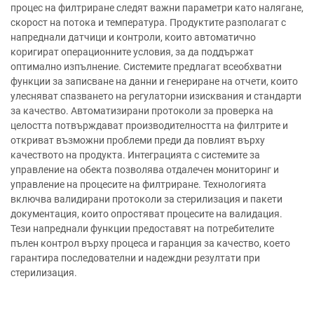
процес на филтриране следят важни параметри като налягане,
скорост на потока и температура. Продуктите разполагат с
напреднали датчици и контроли, които автоматично
коригират операционните условия, за да поддържат
оптимално изпълнение. Системите предлагат всеобхватни
функции за записване на данни и генериране на отчети, които
улесняват спазването на регулаторни изисквания и стандарти
за качество. Автоматизирани протоколи за проверка на
целостта потвърждават производителността на филтрите и
откриват възможни проблеми преди да повлият върху
качеството на продукта. Интеграцията с системите за
управление на обекта позволява отдалечен мониторинг и
управление на процесите на филтриране. Технологията
включва валидирани протоколи за стерилизация и пакети
документация, които опростяват процесите на валидация.
Тези напреднали функции предоставят на потребителите
пълен контрол върху процеса и гаранция за качество, което
гарантира последователни и надеждни резултати при
стерилизация.