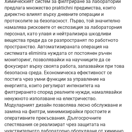
Химическият систем за филтриране за лаборатории
предлага множество praktichni предимства, които
директно влияят върху дневните операции и
протоколите за безопасност. Първо, той значително
намалява рисковете от експозиция за лабораторния
персонал, като улавя и нейтрализира шкодливи
вещества преди да се разпространят по работното
пространство. Автоматизираната операция на
системата eliminira нуждата от постоянен ръчен
мониторинг, позволявайки на научниците да се
фокусират върху своята работа, запазвайки при това
безопасна среда. Економическа ефективност се
постига чрез умни функции за управление на
енергията, които регулират интензитета на
филтрирането според реалните нужди, намалявайки
ненужното използване на електричество.
Модуларният дизайн позволява лесно обслужване и
замяна на филтри, минимизирайки простоите и
оперативните прекъсвания. Дългосрочните
спестявания се реализират чрез защитата на
чувствителното лабораторно оборудване от химично