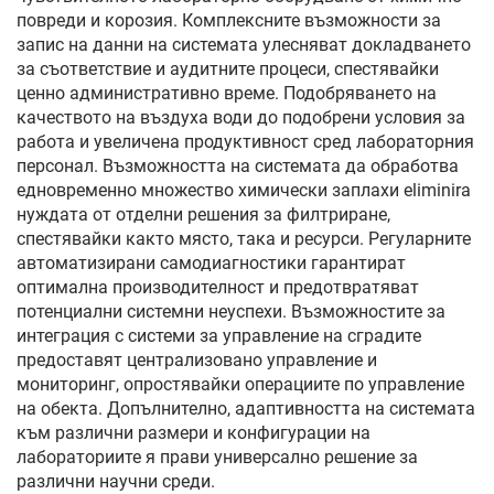
повреди и корозия. Комплексните възможности за
запис на данни на системата улесняват докладването
за съответствие и аудитните процеси, спестявайки
ценно административно време. Подобряването на
качеството на въздуха води до подобрени условия за
работа и увеличена продуктивност сред лабораторния
персонал. Възможността на системата да обработва
едновременно множество химически заплахи eliminira
нуждата от отделни решения за филтриране,
спестявайки както място, така и ресурси. Регуларните
автоматизирани самодиагностики гарантират
оптимална производителност и предотвратяват
потенциални системни неуспехи. Възможностите за
интеграция с системи за управление на сградите
предоставят централизовано управление и
мониторинг, опростявайки операциите по управление
на обекта. Допълнително, адаптивността на системата
към различни размери и конфигурации на
лабораториите я прави универсално решение за
различни научни среди.