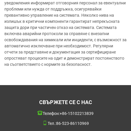
уведомления информират отговорния персонал за евентуални
проблеми или нужда от поддръжка, осигурявайки
превантивно управление на системата. Няколко нива на
излишък в критични компоненти гарантират непрекъсната
защита дори при частичен отказ на системата. Системата
включва аварийни протоколи за справяне с внезапни
освобождавания на химикали или инциденти, с възможност за
автоматично изключване при необходимост. Регулярни
отчети за представяне и документация за сертифициране
опростяват процесите на одит и демонстрират постоянството
на съответствието с нормите за безопасност.
СВЪРЖЕТЕ СЕ С НАС
Телефон:
+86-15102213839
Тел.:
86-523-86110969