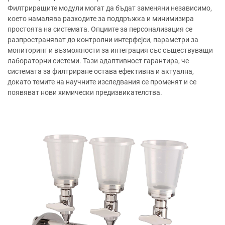
Филтриращите модули могат да бъдат заменяни независимо,
което намалява разходите за поддръжка и минимизира
простоята на системата. Опциите за персонализация се
разпространяват до контролни интерфејси, параметри за
мониторинг и възможности за интеграция със съществуващи
лабораторни системи. Тази адаптивност гарантира, че
системата за филтриране остава ефективна и актуална,
докато темите на научните изследвания се променят и се
появяват нови химически предизвикателства.