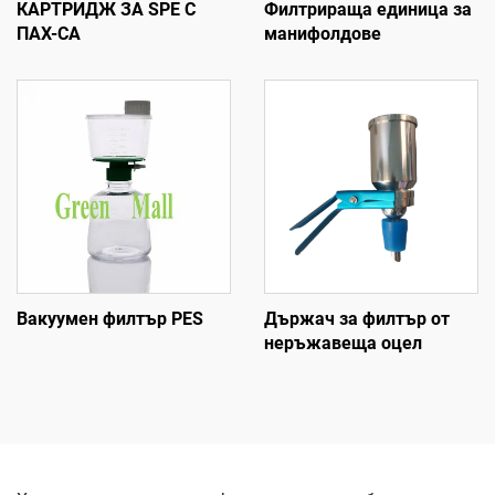
КАРТРИДЖ ЗА SPE С
Филтрираща единица за
ПАХ-СА
манифолдове
Вакуумен филтър PES
Държач за филтър от
неръжавеща оцел