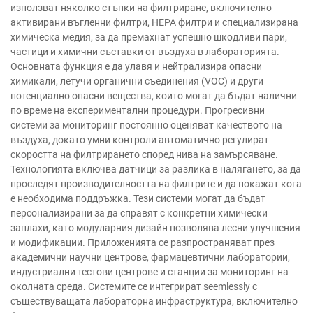
използват няколко стъпки на филтриране, включително
активирани въгленни филтри, HEPA филтри и специализирана
химическа медия, за да премахнат успешно шкодливи пари,
частици и химични съставки от въздуха в лабораторията.
Основната функция е да улавя и нейтрализира опасни
химикали, летучи органични съединения (VOC) и други
потенциално опасни вещества, които могат да бъдат налични
по време на експериментални процедури. Прогресивни
системи за мониторинг постоянно оценяват качеството на
въздуха, докато умни контроли автоматично регулират
скоростта на филтрирането според нива на замърсяване.
Технологията включва датчици за разлика в налягането, за да
проследят производителността на филтрите и да покажат кога
е необходима поддръжка. Тези системи могат да бъдат
персонализирани за да справят с конкретни химически
заплахи, като модуларния дизайн позволява лесни улучшения
и модификации. Приложенията се разпространяват през
академични научни центрове, фармацевтични лаборатории,
индустриални тестови центрове и станции за мониторинг на
околната среда. Системите се интегрират seemlessly с
съществуващата лабораторна инфраструктура, включително