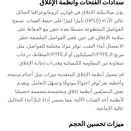
سدادات الفتحات وأنظمة الإغلاق
يؤثر ميكانيكية الإغلاق في قوارير كروماتوغرافيا السائل
عالي الأداء (HPLC) تأثيرًا كبيرًا على حفظ العينات. تسمح
الفواصل المقطوعة مسبقًا بعدة حقن مع الحفاظ على
سلامة الإغلاق، في حين تلغي الفواصل الملصقة خطر
الانفصال أثناء الثقب. توفر مواد مختلفة للفواصل، مثل
مزيج الـPTFE/السيليكون أو الـPTFE/المطاط، درجات
متفاوتة من المقاومة الكيميائية وقدرات إعادة الإغلاق.
قد تشمل أنظمة الإغلاق المتقدمة ميزات مثل أختام مدمجة
وأغطية نقر تُوفر احتواءً موثوقًا وتسهّل التعامل. ويقدم
بعض المصنّعين أنظمة إغلاق متخصصة مصممة خصيصًا
لأنظمة أخذ العينات الآلية، مما يضمن أداءً ثابتًا أثناء التحاليل
عالية الإنتاجية.
ميزات تحسين الحجم