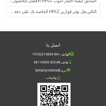
السابق:
كيفية اختيار أنبوب HPLC الأفضل للحصول على نتائج متسقة؟
التالي:
هل تؤثر قوارير HPLC الخاصة بك على دقة التحليل الخاص بك؟
اتصل بنا
الهاتف:
+86-15102213839
هاتف:
86-523-86110969
بريد:
[email protected]
واتساب: