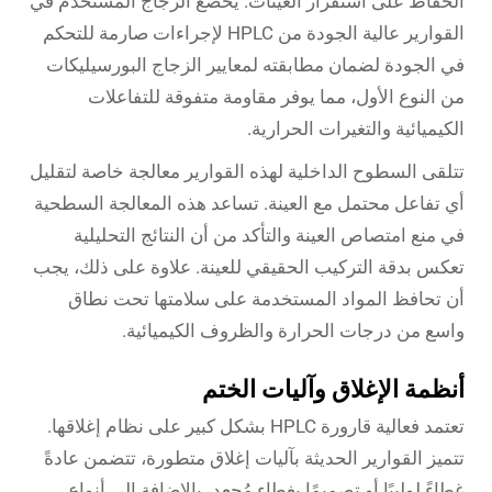
الحفاظ على استقرار العينات. يخضع الزجاج المستخدم في
القوارير عالية الجودة من HPLC لإجراءات صارمة للتحكم
في الجودة لضمان مطابقته لمعايير الزجاج البورسيليكات
من النوع الأول، مما يوفر مقاومة متفوقة للتفاعلات
الكيميائية والتغيرات الحرارية.
تتلقى السطوح الداخلية لهذه القوارير معالجة خاصة لتقليل
أي تفاعل محتمل مع العينة. تساعد هذه المعالجة السطحية
في منع امتصاص العينة والتأكد من أن النتائج التحليلية
تعكس بدقة التركيب الحقيقي للعينة. علاوة على ذلك، يجب
أن تحافظ المواد المستخدمة على سلامتها تحت نطاق
واسع من درجات الحرارة والظروف الكيميائية.
أنظمة الإغلاق وآليات الختم
تعتمد فعالية قارورة HPLC بشكل كبير على نظام إغلاقها.
تتميز القوارير الحديثة بآليات إغلاق متطورة، تتضمن عادةً
غطاءً لولبيًا أو تصميمًا بغطاء مُجعد، بالإضافة إلى أنواع