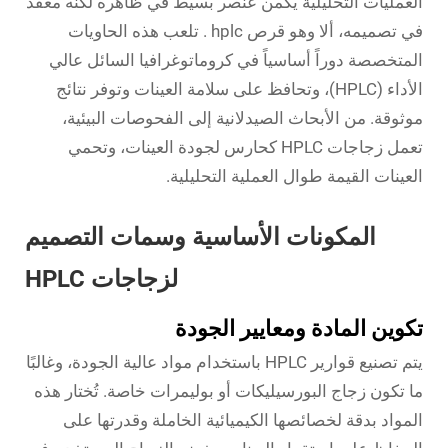
العمليات التحليلية يكمن عنصر بسيط في ظاهره لكنه معقد
في تصميمه، ألا وهو
قرص hplc
. تلعب هذه الحاويات
المتخصصة دوراً أساسياً في كروماتوغرافيا السائل عالي
الأداء (HPLC)، وتحافظ على سلامة العينات وتوفر نتائج
موثوقة. من الأبحاث الصيدلانية إلى الفحوصات البيئية،
تعمل زجاجات HPLC كحارس لجودة العينات، وتحمي
العينات القيمة طوال العملية التحليلية.
المكونات الأساسية وسمات التصميم
لزجاجات HPLC
تكوين المادة ومعايير الجودة
يتم تصنيع قوارير HPLC باستخدام مواد عالية الجودة، وغالبًا
ما تكون زجاج البورسيليكات أو بوليمرات خاصة. تُختار هذه
المواد بدقة لخصائصها الكيميائية الخاملة وقدرتها على