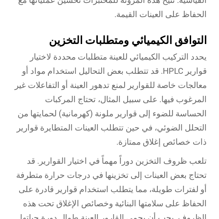
القياسية. تتيح هذه المرونة للمختبرات تحسين عملياتها مع
الحفاظ على العينات القيمة.
التوافق الكيميائي ومتطلبات التخزين
يحدد التركيب الكيميائي للعينة متطلبات محددة لاختيار
قوارير HPLC. قد تتطلب بعض التحاليل استخدام مواد أو
معالجات خاصة للقوارير لمنع تدهور العينة أو التفاعلات غير
المرغوب فيها. على سبيل المثال، تحتاج المركبات
الحساسة للضوء إلى قوارير ملونة (كهرمانية) لحمايتها من
التحلل الضوئي، في حين تتطلب العينات المتطايرة قوارير
ذات خصائص إغلاق ممتازة.
تلعب ظروف التخزين دوراً مهماً في اختيار القوارير. قد
تحتاج بعض العينات إلى تخزينها في درجات حرارة متطرفة
أو لفترات طويلة، مما يتطلب استخدام قوارير قادرة على
الحفاظ على سلامتها البنائية وخصائص الإغلاق تحت هذه
الظروف. يجب أن يحمي القارور العينة طوال دورة حياتها