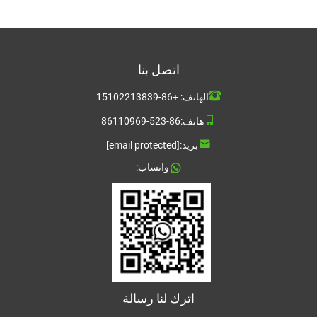
اتصل بنا
الهاتف:
+86-15102213839
هاتف:
86-523-86110969
بريد:
[email protected]
واتساب:
اترك لنا رسالة