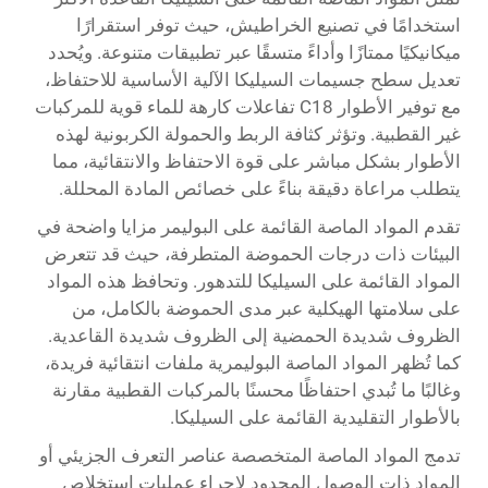
استخدامًا في تصنيع الخراطيش، حيث توفر استقرارًا
ميكانيكيًا ممتازًا وأداءً متسقًا عبر تطبيقات متنوعة. ويُحدد
تعديل سطح جسيمات السيليكا الآلية الأساسية للاحتفاظ،
مع توفير الأطوار C18 تفاعلات كارهة للماء قوية للمركبات
غير القطبية. وتؤثر كثافة الربط والحمولة الكربونية لهذه
الأطوار بشكل مباشر على قوة الاحتفاظ والانتقائية، مما
يتطلب مراعاة دقيقة بناءً على خصائص المادة المحللة.
تقدم المواد الماصة القائمة على البوليمر مزايا واضحة في
البيئات ذات درجات الحموضة المتطرفة، حيث قد تتعرض
المواد القائمة على السيليكا للتدهور. وتحافظ هذه المواد
على سلامتها الهيكلية عبر مدى الحموضة بالكامل، من
الظروف شديدة الحمضية إلى الظروف شديدة القاعدية.
كما تُظهر المواد الماصة البوليمرية ملفات انتقائية فريدة،
وغالبًا ما تُبدي احتفاظًا محسنًا بالمركبات القطبية مقارنة
بالأطوار التقليدية القائمة على السيليكا.
تدمج المواد الماصة المتخصصة عناصر التعرف الجزيئي أو
المواد ذات الوصول المحدود لإجراء عمليات استخلاص