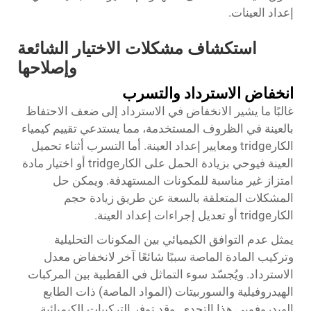
إعداد العينات.
استكشاف مشكلات الاختيار الشائعة
وإصلاحها
انخفاض الاسترداد والتسرب
غالبًا ما يشير الانخفاض في الاسترداد إلى ضعف الاحتفاظ
بالعينة في الظروف المستخدمة، مما يستدعي تقييم كيمياء
الكارtridge ومعايير إعداد العينة. أما التسرب أثناء تحميل
العينة فيوحي بزيادة الحمل على الكارtridge أو اختيار مادة
امتزاز غير مناسبة للمكونات المستهدفة. ويمكن حل
المشكلات المتعلقة بالسعة عن طريق زيادة حجم
الكارtridge أو تعديل إجراءات إعداد العينة.
يمثل عدم التوافق الكيميائي بين المكونات التحليلية
وتركيب المادة الماصة سببًا شائعًا آخر لانخفاض معدل
الاسترداد. ويُجسّد سوء التماثل في القطبية بين المركبات
الهيدروفيلية والسوربيتات (المواد الماصة) ذات الطابع
الهيدروفوبي هذا التحدي. وقد توفر التركيبات الكيميائية