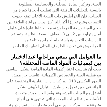
العينة، وتركيز المادة المحللة، والحساسية المطلوبة.
بالنسبة للتحليلات الدقيقة التي تتطلب أحجامًا كبيرة من
العينات، فإن الخراطيش ذات السعة الأعلى تمنع حدوث
التسرب وتتيح تعزيزًا أكبر للتراكيز. يجب مراعاة العلاقة بين
حجم العينة وسعة الخرطوشة، مع الحفاظ عادةً على عامل
أمان يتراوح بين 2 إلى 3 أضعاف السعة النظرية. وتساعد
الدراسات التجريبية باستخدام أحجام مختلفة من
الخراطيش في تحديد الظروف المثلى لتطبيقك الخاص.
ما العوامل التي ينبغي مراعاتها عند الاختيار
بين كيميائيات المواد الماصة المختلفة؟
يجب أن يتناسب اختيار كيمياء المادة الماصة بشكل أساسي
مع قطبية العينة والخصائص الكيميائية. تناسب خراطيش
الطور العكسي C18 المركبات ذات القابلية المنخفضة على
الماء، في حين تعمل خراطيش التبادل الأيوني بشكل
أفضل مع العينات المشحونة. وتُعد الخراطيش متعددة
الأنماط مرنة للعينات المعقدة التي تحتوي على أنواع
متنوعة من المركبات. وينبغي أخذ متطلبات استقرار درجة