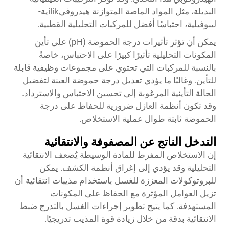
البديلة، مثل المواد الماصة المتوازنة هيدروفيilikية-
ليبوفيلية، احتباسًا أفضل للمركبات التحليلية القطبية.
يمكن أن تؤثر تأثيرات درجة الحموضة (pH) على تأين
المكونات التحليلية تأثيرًا كبيرًا على الاحتباس، خاصةً
بالنسبة للمركبات التي تحتوي على مجموعات وظيفية قابلة
للتأين. وغالبًا ما يؤدي تعديل درجة حموضة العينة لتفضيل
الحالة التأينية المرغوبة إلى تحسين الاحتباس والاسترداد.
وقد تكون أنظمة العازل ضرورية للحفاظ على درجة
الحموضة ثابتة طوال عملية الاستخلاص.
التدخل الناتج عن المصفوفة والانتقائية
إن الاستخلاص المفرط للمادة الوسيطة يُضعف الانتقائية
التحليلية وقد يؤدي إلى إغراق أنظمة الكشف. يمكن
للبروتوكولات المعززة للغسل باستخدام مذيبات انتقائية أن
تزيل العوامل المؤثرة مع الحفاظ على المكونات
المستهدفة. كما يتيح تطوير إجراءات الغسل بالتدرج ضبط
الانتقائية بدقة من خلال زيادة قوة المذيب تدريجيًا.