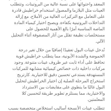
المعقد واحتوائها على نسبة عالية من البروتينات. وتتطلب
العينات مثل البلازما والمصول استخدام خراطيش قادرة
على التعامل مع التركيزات العالية من الأملاح، مع إزالة
التداخلات البروتينية بكفاءة. ويصبح اختيار كيمياء المادة
الماصة المناسبة أمرًا بالغ الأهمية للحصول على
مستخلصات نظيفة تقلل من آثار المصفوفة أثناء التحليل
الآلي.
تُدخل عينات البول تعقيدًا إضافيًا من خلال تغير درجة
الحموضة والشدة الأيونية، مما يتطلب خراطيش قوية
تحافظ على أداء ثابت عبر ظروف عينات متنوعة. وجود
مركبات داخلية ذات خصائص كيميائية مشابهة للمركبات
المستهدفة يستدعي تحسين دقيق للاختيارية.
كارتريج
استخراج المرحلة الصلبة
إن اختيار الخراطيش لتحليل
البول غالبًا ما ينطوي على مقايضات بين الاسترداد
والاختيارية، مما يستلزم تطوير طريقة لتحسين كلا
المعلمتين.
تتطلب عينات الأنسجة أساليب استخلاص متخصصة بسبب