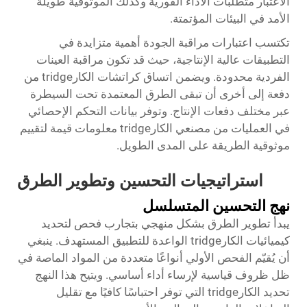
الاعتبار متطلبات الأداء الفورية وكذلك الموثوقية طويلة
الأمد في البيئات المؤتمتة.
تكتسب اعتبارات مراقبة الجودة أهمية متزايدة في
التطبيقات عالية الإنتاجية، حيث قد تكون مراقبة العينات
الفردية محدودة. ويضمن اتساق كراتشات الكارtridge من
دفعة إلى أخرى أن تبقى الطرق المعتمدة تحت السيطرة
عبر مختلف دفعات الإنتاج. وتوفر بيانات التحكم الإحصائي
في العمليات من مصنعي الكارtridge معلومات قيمة لتقييم
موثوقية الطريقة على المدى الطويل.
استراتيجيات التحسين وتطوير الطرق
نهج التحسين المتسلسل
يبدأ تطوير الطرق بشكل منهجي بتجارب فحص لتحديد
كيميائيات الكارtridge الواعدة للتطبيق المستهدف. ينبغي
أن يُقيّم الفحص الأولي أنواعًا متعددة من المواد الماصة في
ظل ظروف قياسية لإرساء أداء أساسي. ويتيح هذا النهج
تحديد الكارtridge التي توفر احتباسًا كافيًا مع تقليل