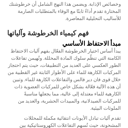
وخصائص الإذابة. ويضمن هذا النهج الشامل أن خرطوشتك
المختارة تقدم أداءً ثابتًا مع الوفاء بالمتطلبات الصارمة
للأساليب التحليلية المعاصرة.
فهم كيمياء الخرطوشة وآلياتها
مبدأ الاحتفاظ الأساسي
يبدأ أساس اختيار الخرطوشة الفعّال بفهم آليات الاحتفاظ
الكامنة التي تنظّم سلوك المادة المحللة. وتُهيمن تفاعلات
الطور العكسي على العديد من التطبيقات، حيث يتم احتجاز
المركبات الكارهة للماء على الأطوار الثابتة غير القطبية من
خلال قوى فان دير فالس والتفاعلات الكارهة للماء. وتبين
أن هذه الآلية فعّالة بشكل خاص للمركبات العضوية ذات
الكارهية للماء معتدلة إلى عالية، مما يجعلها مناسبةً
للمركبات الصيدلانية، والمبيدات الحشرية، والعديد من
الملوثات البيئية.
تقدم آليات تبادل الأيونات انتقائية مكملة للمحللات
المشحونة، حيث تُسهم التفاعلات الكهروستاتيكية بين