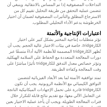
التداخلات المصفوفية إذا تم المساس بالانتقائية. وينبغي أن
تتضمن عملية التحقق من طريقة التحليل تقييم كل من
الاسترجاع المطلق والتأثيرات المصفوفية لضمان أن اختيار
الخرطوشة يدعم الأداء التحليلي المطلوب.
اعتبارات الإنتاجية والأتمتة
تؤثر متطلبات إنتاجية المختبر بشكل كبير على اختيار
الكارtridge، خاصة في بيئات الاختبار عالية الحجم. يجب أن
تُظهر الكارtridge المصممة للأنظمة الآلية أداءً متسقًا عبر
دورات المعالجة المتعددة مع الحفاظ على السلامة الهيكلية.
وتؤثر خصائص معدل التدفق للكارtridge تأثيرًا مباشرًا على
وقت المعالجة وكفاءة الطريقة.
تمتد توافقية الأتمتة لما بعد الأبعاد الفيزيائية لتتضمن
التوافق الكيميائي مع الأنظمة الروبوتية. يجب أن تكون
الكارtridge قادرة على تحمل الإجهادات الميكانيكية الناتجة
عن التعامل الآلي معها، مع تقديم نتائج قابلة للتكرار خلال
فترات المعالجة الطويلة. ويجب أن يأخذ عملية الاختيار بعين