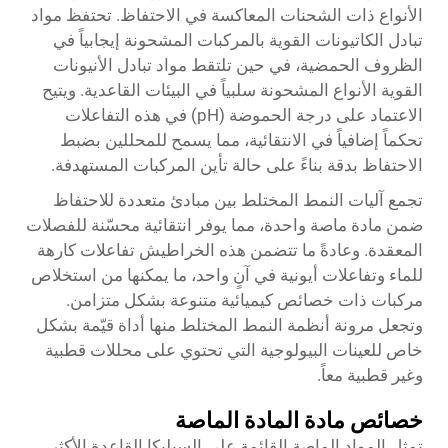
الأنواع ذات الشحنات المعاكسة في الاحتفاظ. تحتفظ مواد
تبادل الكاتيونات القوية بالمركبات المشحونة إيجابياً في
الظروف الحمضية، في حين تلتقط مواد تبادل الأنيونات
القوية الأنواع المشحونة سلبياً في البيئات القاعدية. ويتيح
الاعتماد على درجة الحموضة (pH) في هذه التفاعلات
تحكماً إضافياً في الانتقائية، مما يسمح للمحللين بضبط
الاحتفاظ بدقة بناءً على حالة تأين المركبات المستهدفة.
تجمع آليات النمط المختلط بين مبادئ متعددة للاحتفاظ
ضمن مادة ماصة واحدة، مما يوفر انتقائية محسّنة للفصلات
المعقدة. وعادةً ما تتضمن هذه الخراطيش تفاعلات كارهة
للماء وتفاعلات أيونية في آنٍ واحد، ما يمكنها من استخلاص
مركبات ذات خصائص كيميائية متنوعة بشكل متزامن.
وتجعل مرونة أنظمة النمط المختلط منها أداة قيّمة بشكل
خاص للعينات البيولوجية التي تحتوي على محللات قطبية
وغير قطبية معاً.
خصائص مادة المادة الماصة
تمثل المواد الماصة القائمة على السيليكا القاعدة الأكثر