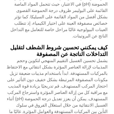
الحموضة (pH) في الاعتبار، حيث تتحمل المواد الماصة
القائمة على البوليمر ظروف درجة الحموضة القصوى
بشكل أفضل من المواد القائمة على السيليكا. كما تؤثر
خصائص مصفوفة العينة على اختيار الكيمياء، إذ تتطلب
العينات البيولوجية غالبًا مراحل خاصة للتعامل مع التداخل
الناتج عن البروتينات.
كيف يمكنني تحسين شروط الشطف لتقليل
التداخلات الناتجة عن المصفوفة
يشمل تحسين الغسيل التقييم المنهجي لتكوين وحجم
المذيبات لإزالة العناصر المؤثرة بشكل انتقائي مع الاحتفاظ
بالمركبات المستهدفة. ابدأ باستخدام مذيبات ضعيفة تزيل
مكونات المصفوفة المرتبطة بشكل خفيف دون التأثير على
احتجاز المركب المستهدف. قم تدريجيًا بزيادة قوة المذيب
مع مراقبة كل من إزالة العناصر المؤثرة واسترجاع المركب
المستهدف. يمكن أن يعزز تعديل درجة الحموضة (pH) أثناء
الغسيل الانتقائية من خلال استغلال الفروق في سلوك
التأين بين المركبات المستهدفة والعوامل المؤثرة. غالبًا ما