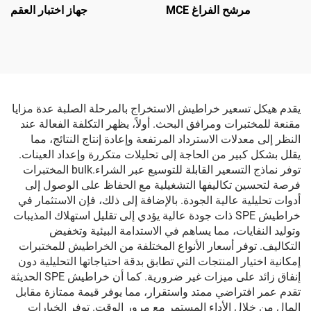
مرشح الفراغ MCE
جهاز اختبار العقم
يقدم هيكل تسعير خراطيش الاستخراج بالمرحلة الصلبة عدة مزايا
مقنعة للمختبرات ومرافق البحث. أولاً، يظهر التكلفة الفعالة عند
النظر إلى معدلات الاسترداد المرتفعة وإعادة إنتاج النتائج، مما
يقلل بشكل كبير من الحاجة إلى تحليلات متكررة وإعداد العينات.
توفر نماذج التسعير القابلة للتوسيع عبر الشراء.bulk المختبرات
فرصة لتحسين تكاليفها التشغيلية مع الحفاظ على الوصول إلى
أدوات تحليلية عالية الجودة. بالإضافة إلى ذلك، فإن الاستثمار في
خراطيش SPE ذات جودة عالية يؤدي إلى تقليل استهلاك المذيبات
وتوليد النفايات، مما يساهم في الاستدامة البيئية وتخفيض
التكاليف. توفر أسعار الأنواع المختلفة من الخراطيش للمختبرات
إمكانية اختيار المنتجات التي تطابق بدقة احتياجاتها التحليلية دون
إنفاق زائد على ميزات غير ضرورية. كما أن خراطيش SPE الحديثة
تقدم عمر افتراضي ممتد واستقرار، مما يوفر قيمة ممتازة مقابل
المال من خلال الأداء المستمر مع مرور الوقت. توفر الخيارات