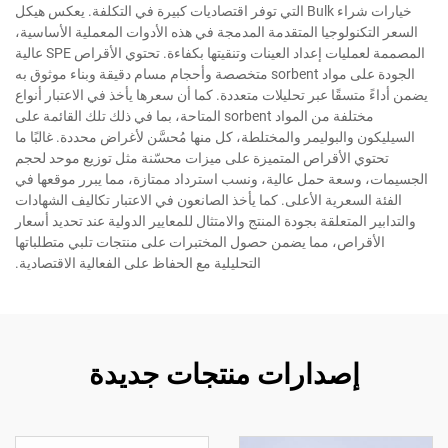
خيارات شراء Bulk التي توفر اقتصاديات كبيرة في التكلفة. يعكس هيكل
السعر التكنولوجيا المتقدمة المدمجة في هذه الأدوات المعملية الأساسية،
المصممة لعمليات إعداد العينات وتنقيتها بكفاءة. تحتوي الأقراص SPE عالية
الجودة على مواد sorbent متخصصة وأحجام مسام دقيقة وبناء موثوق به
يضمن أداءً متسقًا عبر تحليلات متعددة. كما أن سعرها يأخذ في الاعتبار أنواع
مختلفة من المواد sorbent المتاحة، بما في ذلك تلك القائمة على
السيليكون والبوليمر والمختلطة، كل منها مُحسَّن لأغراض محددة. غالبًا ما
تحتوي الأقراص المتميزة على ميزات محسّنة مثل توزيع موحد لحجم
الجسيمات، وسعة حمل عالية، ونسب استرداد ممتازة، مما يبرر موقعها في
الفئة السعرية الأعلى. كما يأخذ الصانعون في الاعتبار تكاليف الشهادات
والتدابير المتعلقة بجودة المنتج والامتثال للمعايير الدولية عند تحديد أسعار
الأقراص، مما يضمن حصول المختبرات على منتجات تلبي متطلباتها
التحليلية مع الحفاظ على الفعالية الاقتصادية.
إصدارات منتجات جديدة