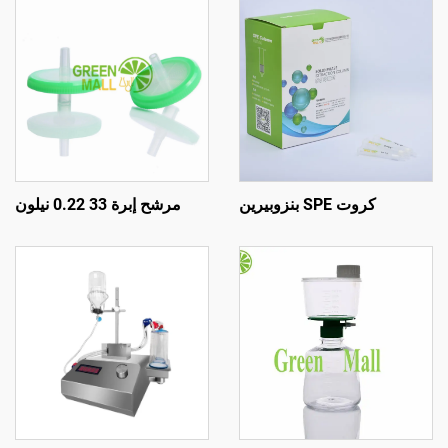
كروت SPE بنزوبيرين
مرشح إبرة 33 0.22 نيلون