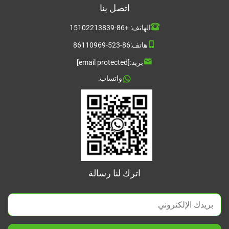
اتصل بنا
الهاتف:
+86-15102213839
هاتف:
86-523-86110969
بريد:
[email protected]
واتساب:
اترك لنا رسالة