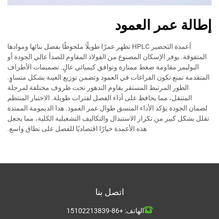
إطالة عمر العمود
أعمدة التحضير HPLC تظهر عمرًا طويلًا ملحوظًا بفضل بنائها وموادها
المتفوقة. يوفر الإسكان المصنوع من الفولاذ المقاوم للصدأ عالي الجودة أو
البوليمر مقاومة ضغط ممتازة وتوافق كيميائي عالٍ. تصميمات الأطراف
المتقدمة تمنع تكون الفراغات في العمود وتضمن توزيع العينة بشكل متساوٍ.
الطور المرتبط المستقر يقاوم التدهور تحت ظروف مختلفة لمرحلة
المتنقل، مما يحافظ على أداء الفصل لفترات طويلة. الاختبار المنتظم
لضمان الجودة يؤكد الأداء المتسق طوال عمر العمود. هذا الديمومة الممتدة
تقلل بشكل كبير من تكرار الاستبدال والتكاليف التشغيلية الكلية، مما يجعل
هذه الأعمدة خيارًا اقتصاديًا للفصل على نطاق واسع.
اتصل بنا
الهاتف:
+86-15102213839