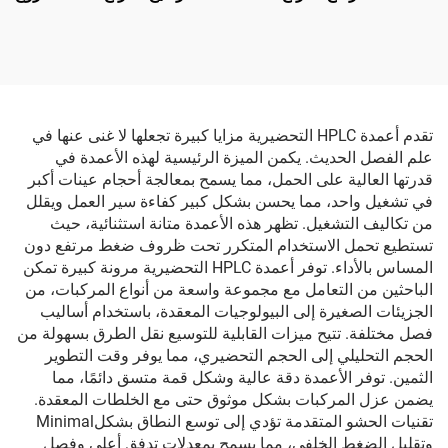
تقدم أعمدة HPLC التحضيرية مزايا كبيرة تجعلها لا غنى عنها في
علم الفصل الحديث. يكمن الميزة الرئيسية لهذه الأعمدة في
قدرتها العالية على الحمل، مما يسمح بمعالجة أحجام عينات أكبر
في تشغيل واحد، مما يحسن بشكل كبير كفاءة سير العمل ويقلل
من تكاليف التشغيل. تظهر هذه الأعمدة متانة استثنائية، حيث
تستطيع تحمل الاستخدام المتكرر تحت ظروف ضغط مرتفع دون
المساس بالأداء. توفر أعمدة HPLC التحضيرية مرونة كبيرة تمكن
الباحثين من التعامل مع مجموعة واسعة من أنواع المركبات، من
الجزيئات الصغيرة إلى البيولوجيات المعقدة، باستخدام أساليب
فصل مختلفة. تتيح ميزات القابلية للتوسيع نقل الطرق بسهولة من
الحجم التحليلي إلى الحجم التحضيري، مما يوفر وقت التطوير
الثمين. توفر الأعمدة دقة عالية وشكل قمة متسق دائمًا، مما
يضمن عزل المركبات بشكل موثوق حتى مع الخلطات المعقدة.
تقنيات الحشو المتقدمة تؤدي إلى توسع النطاق بشكلMinimal
وتقليل الضغط الخلفي، مما يسمح بمعدلات تدفق أعلى وفصل