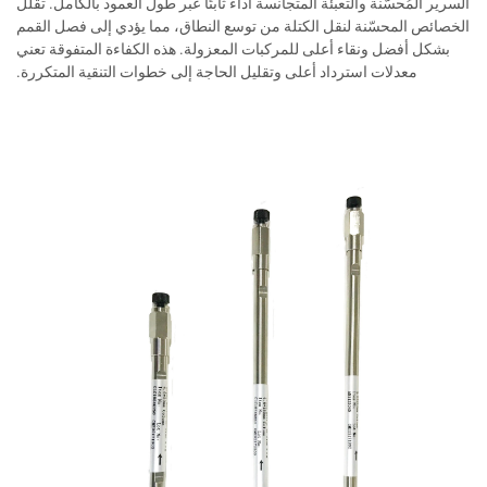
السرير المُحسّنة والتعبئة المتجانسة أداءً ثابتًا عبر طول العمود بالكامل. تقلل
الخصائص المحسّنة لنقل الكتلة من توسع النطاق، مما يؤدي إلى فصل القمم
بشكل أفضل ونقاء أعلى للمركبات المعزولة. هذه الكفاءة المتفوقة تعني
معدلات استرداد أعلى وتقليل الحاجة إلى خطوات التنقية المتكررة.