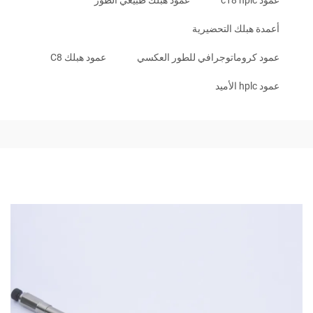
عمود c18 hplc
عمود هبلك طبيعي الطور
أعمدة هبلك التحضيرية
عمود كروماتوجرافي للطور العكسي
عمود هبلك C8
عمود hplc الأميد