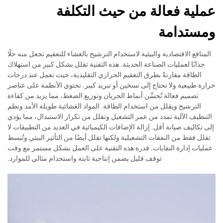
عملية فعالة من حيث التكلفة
ومستدامة
المنافع الاقتصادية والبيئية لاستخدام الترشيح بالغشاء للتعقيم تجعل منه حلًا
جذابًا لعمليات الصناعة الحديثة. هذه التقنية تقلل بشكل كبير من استهلاك
الطاقة مقارنةً بطرق التعقيم الحراري التقليدية، حيث تعمل عند درجات
حرارة طبيعية ولا تحتاج إلى تسخين أو تبريد كبير. تحتوي الأنظمة على عناصر
تصميم فعالة تُحسِّن أنماط الجريان وتوزيع الضغط، مما يزيد من كفاءة
الترشيح ويقلل من استخدام الطاقة. المواد الغشائية طويلة الأمد ونظم
التنظيف الآلية تمدد من عمر التشغيل وتقلل من تكرار الاستبدال، مما يؤدي
إلى تكاليف صيانة أقل. إزالة الإضافات الكيميائية في العديد من التطبيقات لا
تقلل فقط من النفقات التشغيلية ولكنها تقلل أيضًا من التأثير البيئي وتُبسط
عمليات إدارة النفايات. قدرة هذه التقنية على العمل بشكل مستمر مع وقت
توقف قليل يضمن إنتاجية ثابتة واستخدام مثالي للموارد.