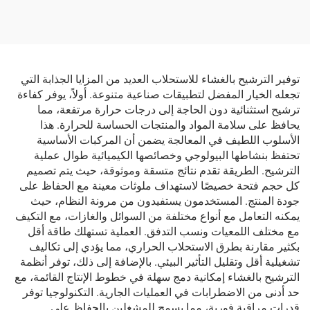
توفير الترشيح بالغشاء للاستحلاب العديد من المزايا الجذابة التي
تجعله الخيار المفضل لتطبيقات صناعية متنوعة. أولاً، يوفر كفاءة
ترشيح استثنائية دون الحاجة إلى درجات حرارة مرتفعة، مما
يحافظ على سلامة المواد والمنتجات الحساسة للحرارة. هذا
الأسلوب اللطيف في المعالجة يضمن أن المركبات الأساسية
تحتفظ بنشاطها البيولوجي وخصائصها الكيميائية طوال عملية
الترشيح. الطريقة تقدم نتائج متسقة وموثوقة، حيث يتم تصميم
كل حجم فتحة خصيصًا لاستهداف ملوثات معينة مع الحفاظ على
جودة المنتج. المستخدمون يستفيدون من مرونة النظام، حيث
يمكنه التعامل مع أنواع مختلفة من السوائل والغازات، مع التكيف
مع مختلف اللمعيات ونسب التدفق. العملية تستهلك طاقة أقل
بكثير مقارنة بطرق الاستحلاب الحراري، مما يؤدي إلى تكاليف
تشغيلية أقل وتقليل التأثير البيئي. بالإضافة إلى ذلك، توفر أنظمة
الترشيح بالغشاء إمكانية دمج سهلة في خطوط الإنتاج القائمة، مع
حد أدنى من الاضطرابات في العمليات الجارية. التكنولوجيا توفر
قدرات مراقبة فورية، مما يسمح للمشغلين بالحفاظ على