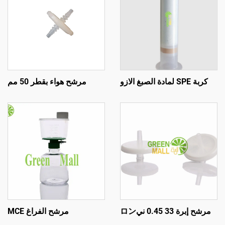
كربة SPE لمادة الصبغ الازو
مرشح هواء بقطر 50 مم
مرشح إبرة 33 0.45 نيロン
مرشح الفراغ MCE