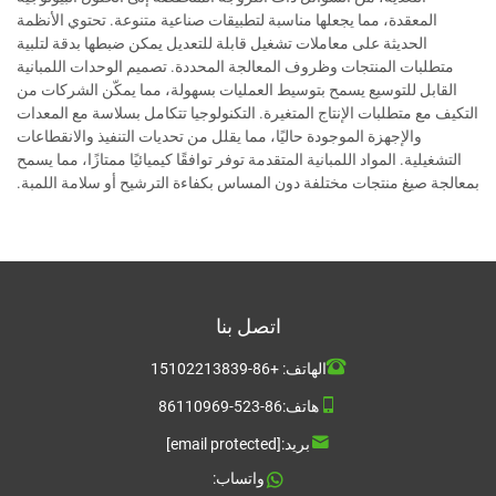
المعقدة، مما يجعلها مناسبة لتطبيقات صناعية متنوعة. تحتوي الأنظمة
الحديثة على معاملات تشغيل قابلة للتعديل يمكن ضبطها بدقة لتلبية
متطلبات المنتجات وظروف المعالجة المحددة. تصميم الوحدات اللمبانية
القابل للتوسيع يسمح بتوسيط العمليات بسهولة، مما يمكّن الشركات من
التكيف مع متطلبات الإنتاج المتغيرة. التكنولوجيا تتكامل بسلاسة مع المعدات
والإجهزة الموجودة حاليًا، مما يقلل من تحديات التنفيذ والانقطاعات
التشغيلية. المواد اللمبانية المتقدمة توفر توافقًا كيميائيًا ممتازًا، مما يسمح
بمعالجة صيغ منتجات مختلفة دون المساس بكفاءة الترشيح أو سلامة اللمبة.
اتصل بنا
الهاتف:
+86-15102213839
هاتف:
86-523-86110969
بريد:
[email protected]
واتساب: