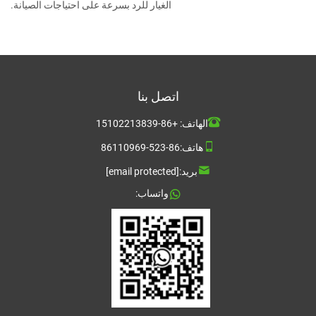
الغيار للرد بسرعة على احتياجات الصيانة.
اتصل بنا
الهاتف:
+86-15102213839
هاتف:
86-523-86110969
بريد:
[email protected]
واتساب: