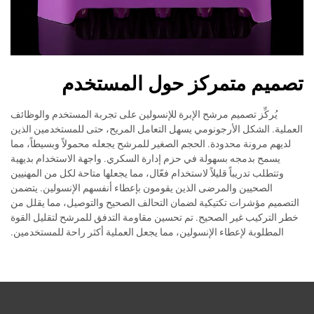
تصميم متمركز حول المستخدم
يُركِّز تصميم مرشح الإبرة للإنسولين على تجربة المستخدم والوظائف
العملية. الشكل الأرجونومي يسهل التعامل المريح، حتى للمستخدمين الذين
لديهم مرونة محدودة. الحجم الصغير للمرشح يجعله محمولاً وبسيطاً، مما
يسمح بدمجه بسهولة في حزم إدارة السكري. واجهة الاستخدام بديهية
وتتطلب تدريباً قليلاً لاستخدام فعّال، مما يجعلها متاحة لكل من المهنيين
الصحيين والمرضى الذين يقومون بإعطاء أنفسهم الإنسولين. يتضمن
التصميم مؤشرات تكتيكية لضمان التحالف الصحيح والتوصيل، مما يقلل من
خطر التركيب غير الصحيح. تم تحسين مقاومة التدفق للمرشح لتقليل القوة
المطلوبة لإعطاء الإنسولين، مما يجعل العملية أكثر راحة للمستخدمين.