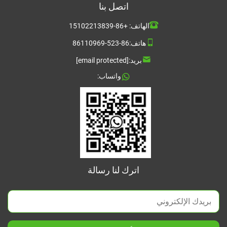
اتصل بنا
الهاتف:
+86-15102213839
هاتف:
86-523-86110969
بريد:
[email protected]
واتساب:
اترك لنا رسالة