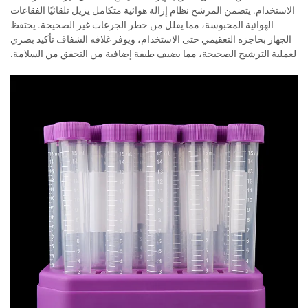
الاستخدام. يتضمن المرشح نظام إزالة هوائية متكامل يزيل تلقائيًا الفقاعات
الهوائية المحبوسة، مما يقلل من خطر الجرعات غير الصحيحة. يحتفظ
الجهاز بحاجزه التعقيمي حتى الاستخدام، ويوفر غلافه الشفاف تأكيد بصري
لعملية الترشيح الصحيحة، مما يضيف طبقة إضافية من التحقق من السلامة.