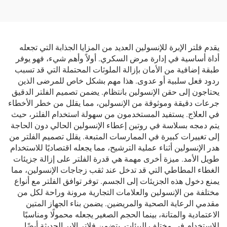
يقدم فلتر الإبرة للإنسولين العديد من المزايا الجذابة التي تجعله
أداة أساسية في إدارة مرض السكري. أولاً وأهم شيء، فهو يوفر
طبقة إضافية من الأمان بإزالة الملوثات المحتملة التي قد تسبب
ردود فعل سلبية أو عدوى. هذا مهم بشكل خاص للمرضى الذين
يحتاجون إلى حقن الإنسولين بانتظام. يضمن تصميم الفلتر الدقيق
جرعات دقيقة وموثوقة من الإنسولين، مما يقلل من خطر الأخطاء
في العلاج. يستفيد المستخدمون من سهولة استخدام الفلتر، حيث
يتم دمجه بسلاسة في روتين إعطاء الإنسولين الحالي دون الحاجة
إلى تغييرات كبيرة في الممارسات المتبعة. يقلل تصميم الفلتر من
هدر الإنسولين أثناء عملية الترشيح، مما يجعله اقتصاديًا للاستخدام
طويل الأمد. ميزة أخرى مهمة هي قدرة الفلتر على إزالة جزيئات
الغطاء المطاطي التي قد تدخل عند ثقب زجاجات الإنسولين، مما
يمنع دخول هذه الجزيئات إلى الجسم. توفر توافق الفلتر مع أنواع
مختلفة من الإنسولين والعلامات التجارية مرونة وراحة لكل من
مقدمي الرعاية الصحية والمريضين. يضمن بناء الجهاز المتين
الاعتمادية والمتانة، بينما الحجم الصغير يجعله محمولًا ومناسبًا
للاستخدام في مختلف البيئات. يتضمن فلاتر الإبر الحديثة أيضًا